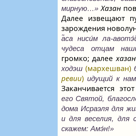
Хазан
пов
мирную…»
Далее извещают п
зарождения новолун
а̃са ниси́м ла-авотэ
чудеса отцам на
громко; далее
хазан
(мархешван)
ходэш
ревии
)
идущий к нам
Заканчивается это
его Святой, благосл
дома Исраэля для жи
и для веселия, для 
скажем: Амэ́н!»