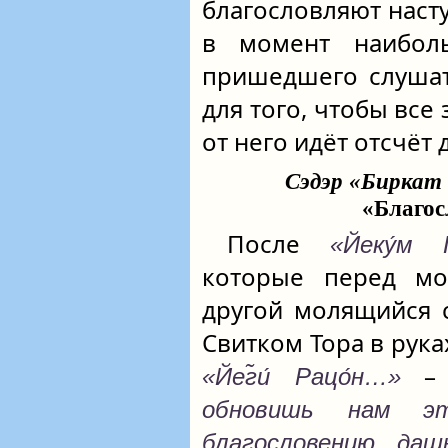
благословляют наст
в момент наиболь
пришедшего слуша
для того, чтобы все
от него идёт отсчёт 
Сэдэр «Биркат 
«Благос
После
«Йеку́м П
которые перед м
другой молящийся 
Свитком Тора в рука
«Йег̃и́ Рацо́н…»
обновишь нам э
благословению, даш