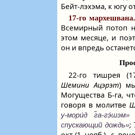
Бейт-лэхэма, к югу 
17-го мархешвана
Всемирный потоп н
этом месяце, и поэ
он и впредь остане
Прос
22‑го тишрея (
Шемини Ацэрэт
) м
Могущества Б‑га, ч
говоря в молитве
Ш
у-мори́д г̃а-гэ́шэм»
;
спускающий дождь»
окт./1 нояб.), с в