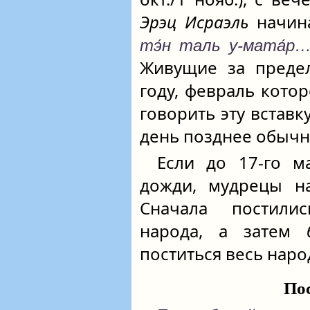
Эрэц Исраэль
начин
тэ́н таль у-мата́р
Живущие за пред
году, февраль кото
говорить эту вставку
день позднее обычн
Если до 17‑го м
дожди, мудрецы на
Сначала постили
народа, а затем
поститься весь наро
По