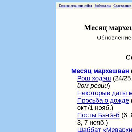
Главная страница сайта
Библиотека
Содержание
Месяц мархеш
Обновление о
С
Месяц мархешван
(
Рош ходэш
(24/25 
йом ревии
)
Некоторые даты 
Просьба о дожде
окт./1 нояб.)
Посты Ба-г̃а-б
(6, 
3, 7 нояб.)
Шаббат «Меварх