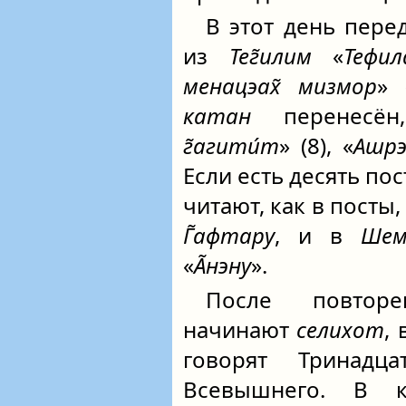
В этот день пер
из
Тег̃илим
«
Тефила
менацэах̃ мизмор
» 
катан
перенесён
г̃агити́т
» (8), «
Ашр
Если есть десять по
читают, как в посты,
Г̃афтару
, и в
Шем
«
А̃нэну
».
После повто
начинают
селихот
,
говорят Тринадц
Всевышнего. В