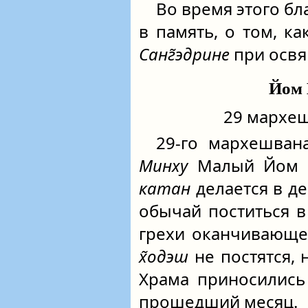
Во время этого бл
в память, о том, к
Санг̃эдрине
при осв
Йом 
29 мархеш
29-го мархешва
Минху
Малый Йом 
катан
делается в д
обычай поститься в
грехи оканчивающег
х̃одэш
не постятся, 
Храма приносились
прошедший месяц.