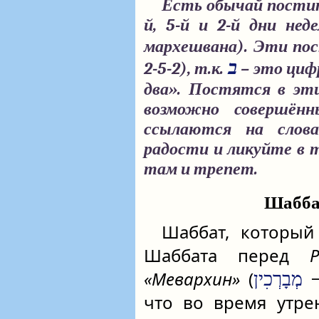
Есть обычай постит
й, 5-й и 2-й дни нед
мархешвана). Эти п
ב
2-5-2), т.к.
– это цифр
два». Постятся в эти
возможно совершён
ссылаются на сло
радости и ликуйте в 
там и трепет.
Шабба
Шаббат, которы
Шаббата перед
«Мевархин»
(
‒
מְבָרְכִין
что во время утре