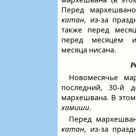
Перед мархешван
катан
, из-за праз
также перед месяц
перед месяцем и
месяца нисана.
Р
Новомесячье мар
последний, 30-й 
мархешвана. В этом
хамиши
.
Перед мархешва
катан
, из-за праз