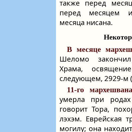
также перед месяц
перед месяцем и
месяца нисана.
Некотор
В месяце мархеш
Шеломо закончил
Храма, освящен
следующем, 2929-м (-
11-го мархешван
умерла при родах
говорит Тора, пох
лэхэм. Еврейская 
могилу; она находи