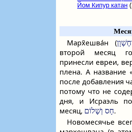
Йом Кипур катан
(
Меся
Марх̃ешва́н (
ֶשְׁוָן
второй месяц го
принесли евреи, ве
плена. А название
после добавления 
потому что не соде
дня, и Исраэль по
месяц,
.
חָס וְשָׁלוֹם
Новомесячье всег
мархешвана (в этом