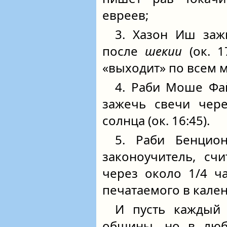
евреев;
3. Хазон Иш заж
после
шекии
(ок. 1
«выходит» по всем 
4. Раби Моше Фа
зажечь свечи чере
солнца (ок. 16:45).
5. Раби Бенцио
законоучитель, счи
через около 1/4 ч
печатаемого в календ
И пусть каждый
общины, но в люб