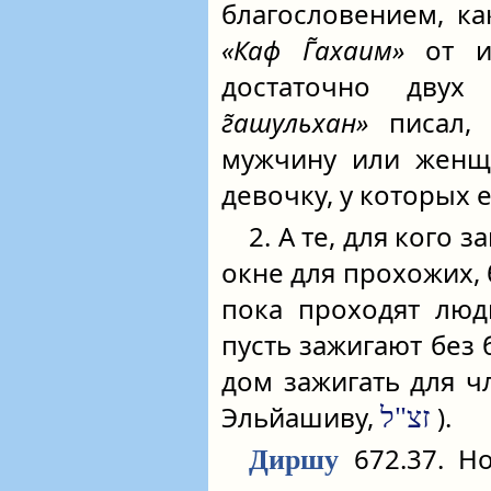
благословением, ка
«Каф Г̃ахаим»
от 
достаточно дву
г̃ашульхан»
писал, 
мужчину или женщ
девочку, у которых 
2. А те, для кого 
окне для прохожих, 
пока проходят люд
пусть зажигают без 
дом зажигать для ч
Эльйашиву,
).
זצ"ל
672.37. Но
Диршу