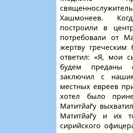
священнослужите
Хашмонеев. Ког
построили в цент
потребовали от Ма
жертву греческим 
ответил: «Я, мои 
будем преданы с
заключил с наши
местных евреев пр
хотел было прин
Матитйаг̃у выхвати
Матитйаг̃у и их 
сирийского офицера