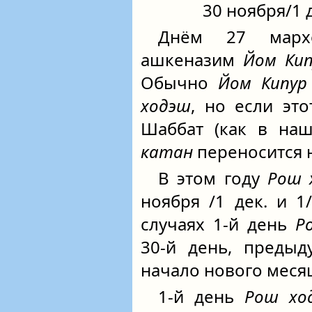
30 ноября/1 д
Днём 27 марх
ашкеназим
Йом Кип
Обычно
Йом Кипур
ходэш
, но если эт
Шаббат (как в наш
катан
переносится 
В этом году
Рош 
ноября /1 дек. и 1/
случаях 1-й день
Р
30‑й день, предыд
начало нового меся
1-й день
Рош хо