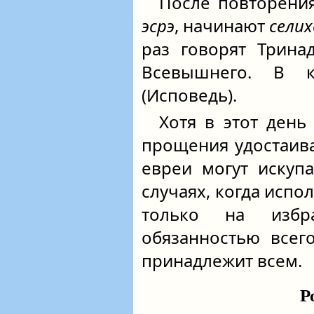
После повторен
эсрэ
, начинают
сели
раз говорят Трина
Всевышнего. В
(Исповедь).
Хотя в этот день
прощения удостаивае
евреи могут искупа
случаях, когда исп
только на избр
обязанностью всего
принадлежит всем.
Р