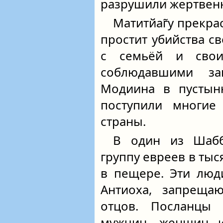
разрушили жертвен
Матитйаг̃у прекра
простит убийства с
с семьёй и свои
соблюдавшими з
Модиина в пустыню
поступили многие
страны.
В один из Шабб
группу евреев в ты
в пещере. Эти люд
Антиоха, запреща
отцов. Посланцы 
мужчин, женщин и 