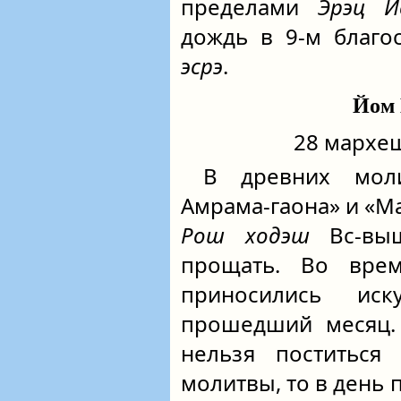
пределами
Эрэц И
дождь в 9-м благ
эсрэ
.
Йом 
28 мархеш
В древних моли
Амрама-гаона» и «Ма
Рош ходэш
Вс‑выш
прощать. Во вре
приносились ис
прошедший месяц.
нельзя поститься
молитвы, то в день