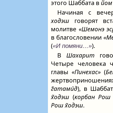
этого Шаббата в
йом
Начиная с вече
ходэш
говорят вс
молитве
«Шемонэ эс
в благословении
«М
(
).
«И помяни…»
В
Шахарит
гово
Четыре человека ч
главы
«Пинехас»
(
Бе
жертвоприношени
г̃атами́д
), в Шаббат
х̃одэш
(
корбан Рош 
Рош х̃одэш
.