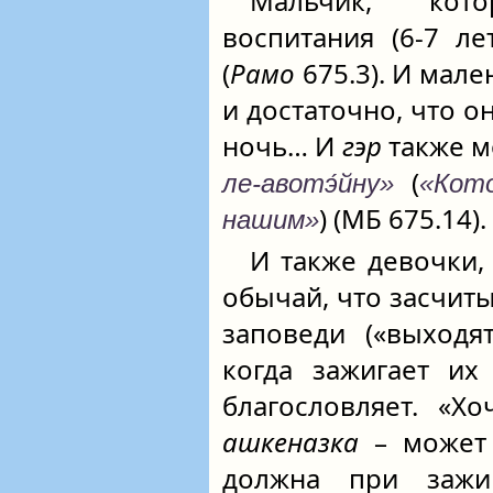
Мальчик, кот
воспитания (6-7 ле
(
Рамо
675.3). И мале
и достаточно, что о
ночь… И
гэр
также м
(
ле-авотэ́йну»
«Кот
) (МБ 675.14).
нашим»
И также девочки,
обычай, что засчит
заповеди («выходят
когда зажигает их
благословляет. «Х
ашкеназка
– может 
должна при зажи