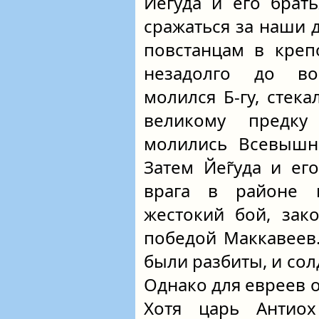
Йег̃уда и его брат
сражаться за наши 
повстанцам в креп
незадолго до в
молился Б‑гу, стек
великому предку
молились Всевышне
Затем Йег̃уда и е
врага в районе г
жестокий бой, зак
победой Маккавеев
были разбиты, и сол
Однако для евреев 
Хотя царь Антиох