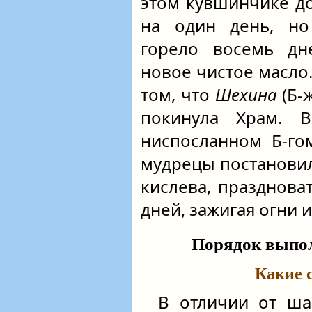
этом кувшинчике д
на один день, но
горело восемь дн
новое чистое масло.
том, что
Шехина
(Б-
покинула Храм. 
ниспосланном Б-го
мудрецы постановил
кислева, празднова
дней, зажигая огни 
Порядок выпо
Какие 
В отличии от ша