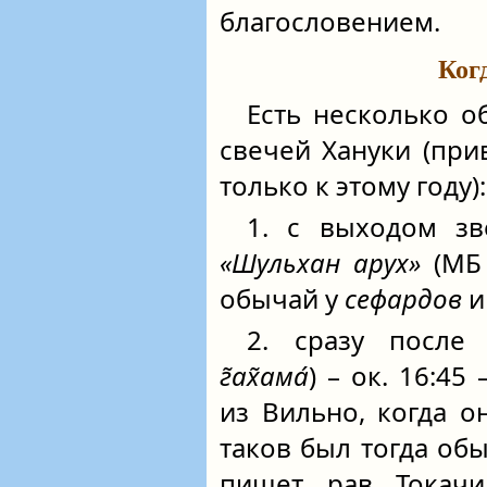
благословением.
Ког
Есть несколько о
свечей Хануки (пр
только к этому году):
1. с выходом зв
«Шульхан арух»
(МБ 
обычай у
сефардов
2. сразу после
г̃ах̃ама́
) – ок. 16:45
из Вильно, когда о
таков был тогда об
пишет рав Токачи