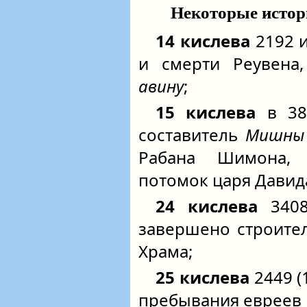
Некоторые истор
14 кислева
2192 и
и смерти Реувена,
авину
;
15 кислева
в 389
составитель
Мишны
Рабана Шимона, 
потомок царя Давид
24 кислева
3408 
завершено строите
Храма;
25 кислева
2449 (1
пребывания евреев 