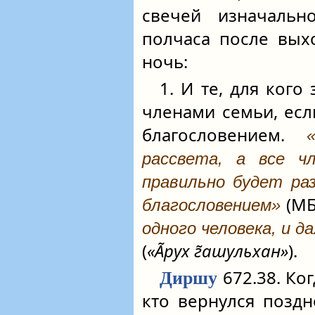
свечей изначаль
полчаса после вых
ночь:
1. И те, для кого
членами семьи, есл
благословением.
рассвета, а все ч
правильно будет ра
(МБ
благословением»
одного человека, и 
(
«А̃рух г̃ашульхан»
).
672.38. Ког
Диршу
кто вернулся позд