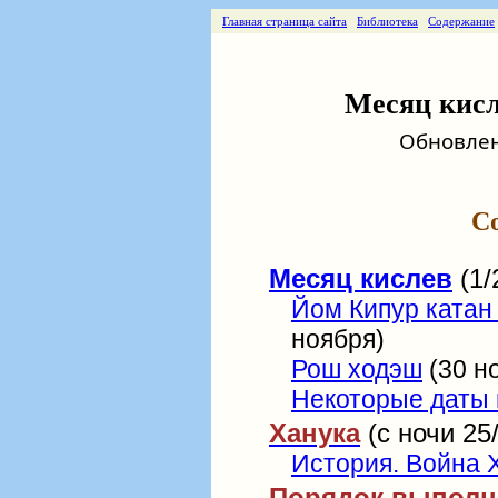
Главная страница сайта
Библиотека
Содержание
Месяц кисле
Обновлени
С
Месяц кислев
(1/
Йом Кипур катан
ноября)
Рош ходэш
(30 но
Некоторые даты
Ханука
(с ночи 25/
История. Война 
Порядок выполн