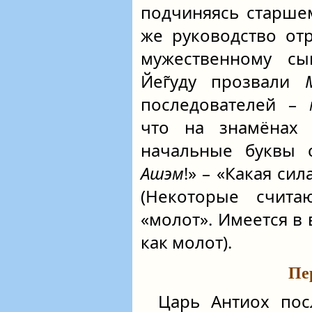
подчиняясь старше
же руководство от
мужественному сы
Йег̃уду прозвали
последователей –
что на знамёна
начальные буквы 
Ашэм
!» – «Какая си
(Некоторые счит
«молот». Имеется в в
как молот).
Пе
Царь Антиох пос