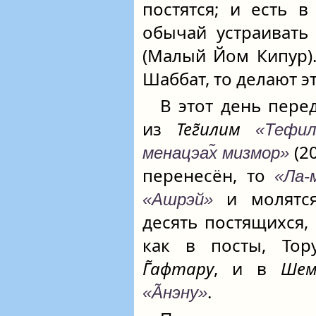
постятся; и есть 
обычай устраиват
(Малый Йом Кипур)
Шаббат, то делают э
В этот день пер
из
Тег̃илим
«Тефила
(2
менацэах̃ мизмор»
перенесён, то
«Ла-
и молят
«Ашрэй»
десять постящихся,
как в посты, То
Г̃афтару
, и в
Шем
.
«А̃нэну»