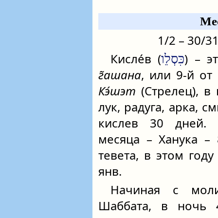
Ме
1/2 – 30/3
Кисле́в (
) – э
כִּסְלֵו
г̃ашана
, или 9-й от
Кэ́шэт
(Стрелец), в
лук, радуга, арка, с
кислев 30 дней. 
месяца – Ханука –
тевета, в этом году
янв.
Начиная с мо
Шаббата, в ночь 