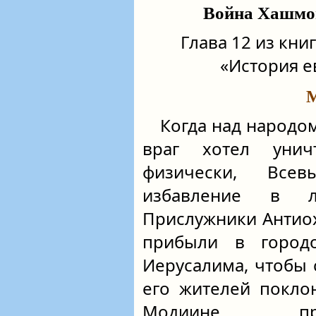
Война Хашмон
Глава 12 из кн
«История е
М
Когда над народом
враг хотел уни
физически, Все
избавление в л
Прислужники Антио
прибыли в город
Иерусалима, чтобы 
его жителей покло
Модиине пра