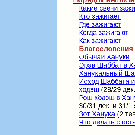
Какие свечи заж
Кто зажигает
Где зажигают
Когда зажигают
Как зажигают
Благословения 
Обычаи Хануки
Эрэв Шаббат в Х
Ханукальный Ша
Исход Шаббата и
ходэш
(28/29 дек.
Рош х̃одэш в Хан
30/31 дек. и 31/1 
Зот Ханука
(2 тев
Что делать с ос