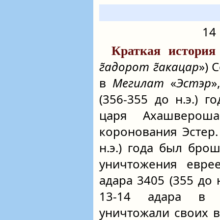
14 
Краткая история
г̃адорот г̃акацар
») 
в
Мегилат
«
Эстэр
»
(356-355 до н.э.) 
царя Ахашверош
коронования Эстер.
н.э.) года был бро
уничтожения евре
адара 3405 (355 до н
13-14 адара в 
уничтожали своих 