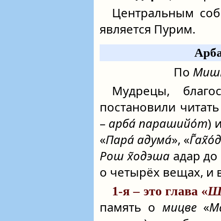
Центральным соб
является Пурим.
Арб
По
Мишн
Мудрецы, благо
постановили читать
–
арба́ парашийо́т
) 
«
Пара́ адума́
», «
Г̃ах̃о
Рош х̃одэша
адар до
о четырёх вещах, и 
1-я – это глава «
Ш
память о
мицве
«
М