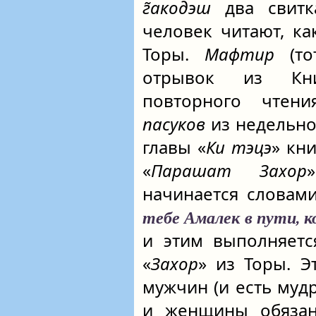
г̃акодэш
два свитк
человек читают, к
Торы.
Мафтир
(то
отрывок из Кни
повторного чтени
пасуков
из недельно
главы «
Ки тэцэ
» кни
«
Парашат Захор
начинается словам
тебе Амалек в пути, к
и этим выполняетс
«
Захор
» из Торы. 
мужчин (и есть муд
и женщины обязан