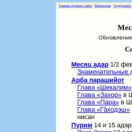
Главная страница сайта
Библиотека
Содержание
Мес
Обновление о
С
Месяц адар
1/2 фев
Знаменательные 
Арба парашийот
Глава «Шекалим»
Глава «Захор»
в Ш
Глава «Пара»
в Ш
Глава «Г̃аходэш»
нисан
Пурим
14 и 15 адар