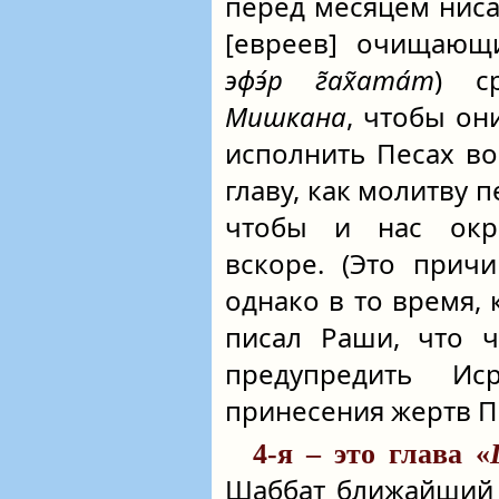
перед месяцем ниса
[евреев] очищающ
эфэ́р г̃ах̃ата́т
) с
Мишкана
, чтобы он
исполнить Песах во
главу, как молитву 
чтобы и нас ок
вскоре. (Это прич
однако в то время, 
писал Раши, что ч
предупредить Ис
принесения жертв Пе
4-я – это глава «
Шаббат ближайший