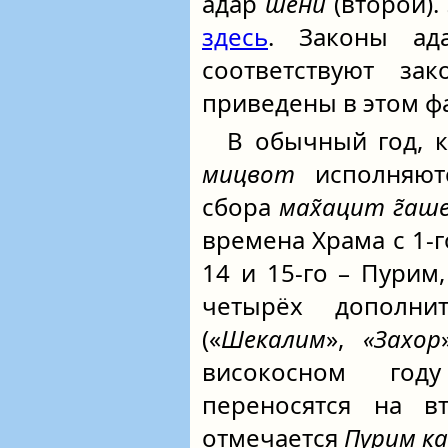
адар
шени
(второй).
здесь
. Законы ада
соответствуют за
приведены в этом ф
В обычный год, к
мицвот
исполняютс
сбора
мах̃ацит г̃аш
времена Храма с 1-го
14 и 15-го – Пурим
четырёх дополни
(«
Шекалим
»,
«Захор
високосном г
переносятся на в
отмечается
Пурим к