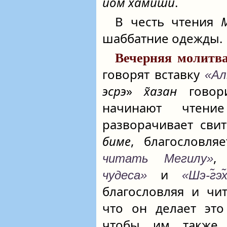
йом хамиши
.
В честь чтения
шаббатние одежды.
Вечерняя молитва
говорят вставку
«Ал
эсрэ
»
х̃азан
гово
начинают чтен
разворачивает сви
биме
, благословля
читать Мегилу»
и
чудеса»
«Шэ-г̃эх
благословляя и чи
что он делает это
чтобы им также 