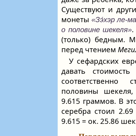
Существуют и друг
монеты
«Зэ́хэр ле-ма
о половине шекеля»
(только) бедным. 
перед чтением
Меги
У сефардских евр
давать стоимост
соответственно 
половины шекеля,
9.615 граммов. В это
серебра стоил 2.69
9.615 = ок. 25.86 шек