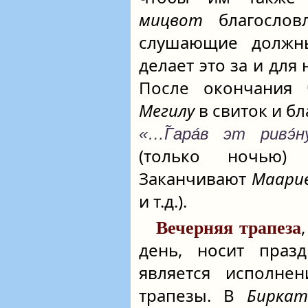
мицвот
благослов
слушающие должны
делает это за и для 
После окончания
Мегилу
в свиток и бл
«…Г̃ара́в эт ривэ́н
(только ночь
Заканчивают
Маари
и т.д.).
Вечерняя трапеза
день, носит праз
является исполне
трапезы. В
Биркат