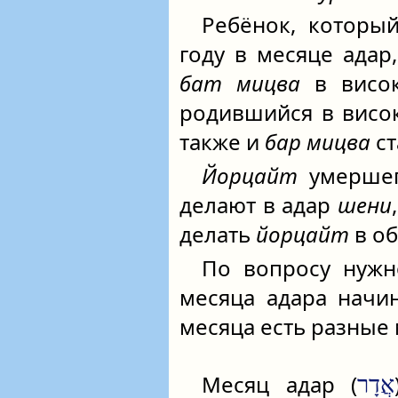
Ребёнок, которы
году в месяце адар
бат мицва
в висок
родившийся в висо
также и
бар мицва
ст
Йорцайт
умершег
делают в адар
шени
делать
йорцайт
в об
По вопросу нужн
месяца адара начи
месяца есть разные
Месяц адар (
)
אֲדָר