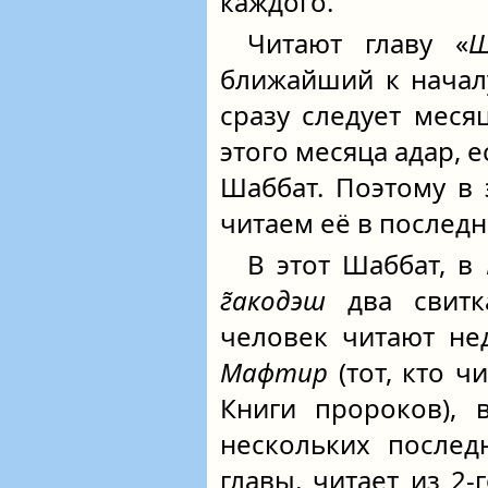
каждого.
Читают главу «
Ш
ближайший к начал
сразу следует меся
этого месяца адар, 
Шаббат. Поэтому в 
читаем её в последн
В этот Шаббат, в
г̃акодэш
два свитк
человек читают не
Мафтир
(тот, кто ч
Книги пророков), 
нескольких после
главы, читает из 2‑