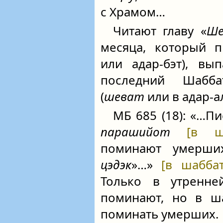
с Храмом…
Читают главу «
Ше
месяца, который п
или адар-бэт), в
последний Шабб
(
шеват
или в адар-ал
МБ 685 (18): «…П
парашийот
[в 
поминают умерши
цэдэк
»…»
[в шабб
Только в утренн
поминают, но в 
поминать умерших.