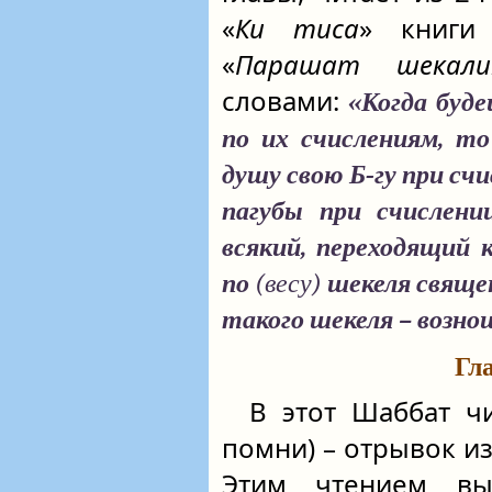
«
Ки тиса
» книги
«
Парашат шекали
словами:
«Когда буд
по их счислениям, т
душу свою Б‑гу при счи
пагубы при счислени
всякий, переходящий 
по
(весу)
шекеля священн
такого шекеля – возно
Гл
В этот Шаббат чи
помни) – отрывок из
Этим чтением вып