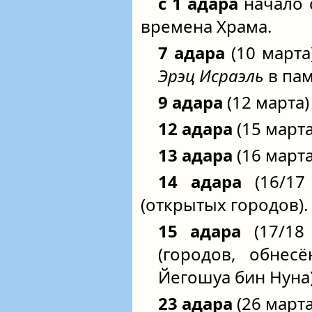
с 1 адара
начало 
времена Храма.
7 адара
(10 марта)
Эрэц Исраэль
в па
9 адара
(12 марта)
12 адара
(15 марта
13 адара
(16 марта
14 адара
(16/17
(открытых городов).
15 адара
(17/18
(городов, обнес
Йегошуа бин Нуна)
23 адара
(26 марта