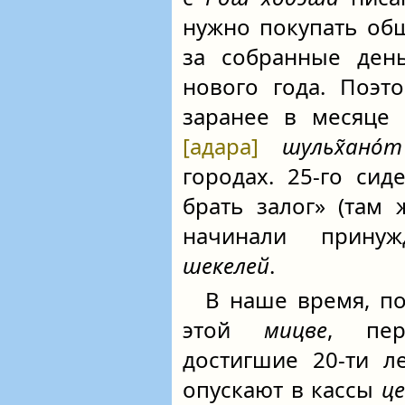
нужно покупать об
за собранные день
нового года. Поэт
заранее в месяце 
[адара]
шульх̃ано́т
городах. 25‑го си
брать залог» (там 
начинали прину
шекелей
.
В наше время, по
этой
мицве
, пер
достигшие 20-ти 
опускают в кассы
ц