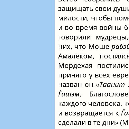
защищать свои души
милости, чтобы по
и во время войны б
говорили мудрецы,
них, что Моше
рабэ
Амалеком, постилс
Мордехая постилис
принято у всех евре
назван он «
Таанит 
Г̃ашэм
, Благосло
каждого человека, ко
и возвращается к
Г̃
сделали в те дни» (М