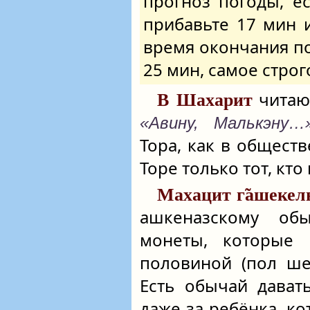
прогноз погоды, е
прибавьте 17 мин 
время окончания по
25 мин, самое строг
чита
В Шахарит
«Авину, Малькэну…
Тора, как в общест
Торе только тот, кто
Махацит г̃ашекел
ашкеназскому об
монеты, которые 
половиной (пол шек
Есть обычай дават
даже за ребёнка, к