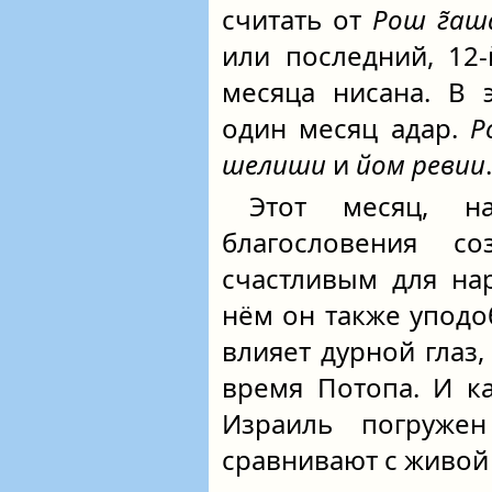
считать от
Рош г̃аш
или последний, 12-
месяца нисана. В 
один месяц адар.
Р
шелиши
и
йом ревии
.
Этот месяц, н
благословения со
счастливым для на
нём он также уподо
влияет дурной глаз,
время Потопа. И к
Израиль погруже
сравнивают с живой