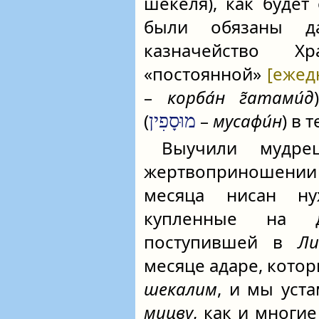
шекеля), как будет
были обязаны 
казначейство Х
«постоянной»
[ежед
–
корба́н г̃атами́д
(
–
мусафи́н
) в 
מוּסָפִין
Выучили муд
жертвоприношении
месяца нисан ну
купленные на
поступившей в
Ли
месяце адаре, кото
шекалим
, и мы уст
мицву
, как и многи