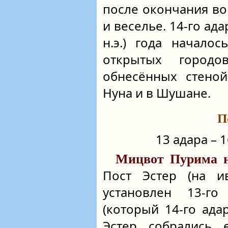
после окончания вой
и веселье. 14‑го ад
н.э.) года начало
открытых город
обнесённых стеной
Нуна и в Шушане.
П
13 адара – 
Мицвот Пурима н
Пост Эстер (на
установлен 13‑г
(который 14‑го адар
Эстер собрались 