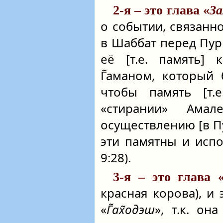
2-я – это глава «
За
о событии, связанн
в Шаббат перед Пу
её [т.е. память] 
Г̃аманом, который
чтобы память [т.
«стирании» Амал
осуществлению [в П
эти памятны и исп
9:28).
3-я – это глава 
красная корова), и
«
Г̃ах̃одэш
», т.к. о