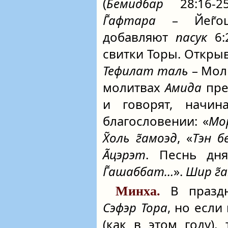
(
Бемидбар
28:16-2
Г̃афтара
– Йег̃ош
добавляют
пасук
6:
свитки Торы. Откр
Тефилат таль
– Моли
молитвах
Амида
пре
и говорят, начи
благословении: «
Мор
Х̃оль г̃амоэд
, «
Тэн б
А̃цэрэт
. Песнь дн
Г̃ашаббат…
».
Шир г̃
В празд
Минха.
Сэфэр Тора
, но если
(как в этом году),