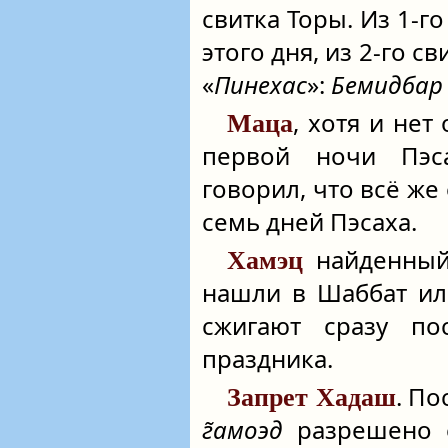
свитка Торы. Из 1-г
этого дня, из 2-го с
«
Пинехас
»:
Бемидбар
, хотя и нет
Маца
первой ночи Пэс
говорил, что всё же
семь дней Пэсаха.
найденны
Хамэц
нашли в Шаббат ил
сжигают сразу по
праздника.
. По
Запрет Хадаш
г̃амоэд
разрешено е