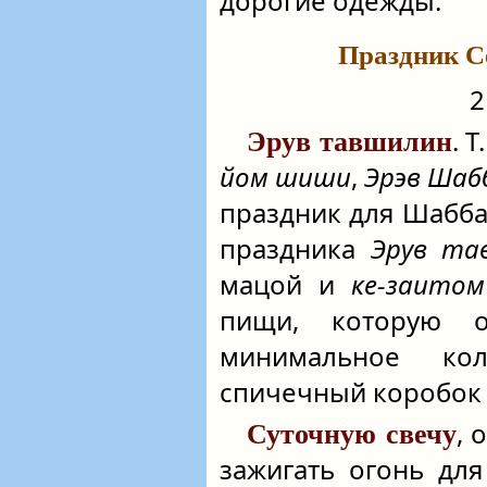
дорогие одежды.
Праздник С
2
. 
Эрув тавшилин
йом шиши
,
Эрэв Ша
праздник для Шабба
праздника
Эрув та
мацой и
ке-заитом
пищи, которую 
минимальное ко
спичечный коробок 
, 
Суточную свечу
зажигать огонь дл