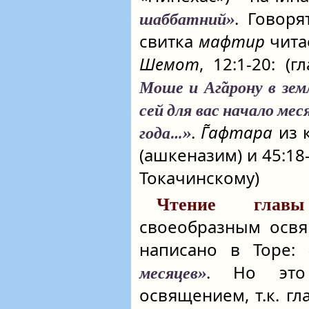
. Говор
шаббатний»
свитка
мафтир
читае
Шемот
, 12:1-20: (г
Моше и Аг̃арону в зем
сей для вас начало меся
.
Г̃афтара
из к
года…»
(ашкеназим) и 45:18-
Токачинскому)
Чтение гла
своеобразным освя
написано в Торе:
. Но это
месяцев»
освящением, т.к. г