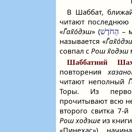
В Шаббат, ближ
читают последнюю и
«
Г̃ах̃о́дэш
» (
– м
הַחֹדֶשׁ
называется «
Г̃ах̃о́дэ
совпал с
Рош х̃одэш
Шаббатний Шах
повторения
хазан
читают неполный
Г
Торы. Из перво
прочитывают всю нед
второго свитка 7-й
Рош ходэше
из книг
«Пинехас») начи