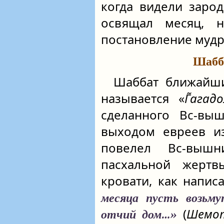
когда видели заро
освящал месяц, 
постановление мудре
Шабб
Шаббат ближайший
называется «
Г̃агад
сделанного Вс‑вы
выходом евреев из
повелел Вс‑вышн
пасхальной жерт
кровати, как напис
месяца пусть возьм
(
Шемо
отчий дом…»