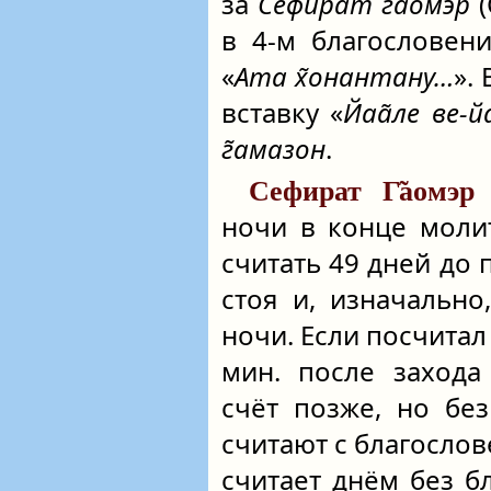
за
Сефира́т г̃ао́мэр
(
в 4-м благословени
«
Ата х̃онантану…
».
вставку «
Йаа̃ле ве-й
г̃амазон
.
н
Сефират Г̃аомэр
ночи в конце мол
считать 49 дней до
стоя и, изначально
ночи. Если посчита
мин. после захода
счёт позже, но бе
считают с благослов
считает днём без б