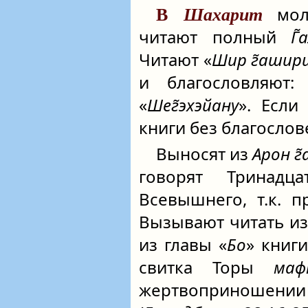
мол
В
Шахарит
читают полный
Г̃
Читают «
Шир г̃ашир
и благословляют:
«
Шег̃эхэйану
». Если
книги без благослов
Выносят из
Арон г
говорят Тринадц
Всевышнего, т.к. 
Вызывают читать из
из главы «
Бо
» книги
свитка Торы
маф
жертвоприношен