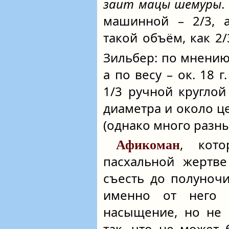
заит мацы шемуры
.
машинной – 2/3, 
такой объём, как 2
Зильбер: по мнению
а по весу – ок. 18 
1/3 ручной кругло
диаметра и около 
(однако много разн
, кот
Афикоман
пасхальной жертве
съесть до полуночи
именно от него н
насыщение, но не 
так, что не может 