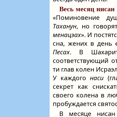
Весь месяц нисан
«Поминовение ду
Таханун
, но говоря
менацэах
». И постят
сна, жених в день
Песах
. В Шахари
соответствующий о
ти глав колен Исра
У каждого
наси
(гл
секрет как сниска
своего колена в лю
пробуждается святос
В месяце нисан