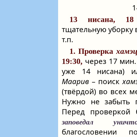
1
13 нисана, 18
тщательную уборку 
т.п.
1. Проверка
хамэц
через 17 мин. 
19:30,
уже 14 нисана) и
Маарив
– поиск
хам
(твёрдой) во всех м
Нужно не забыть п
Перед проверкой 
заповедал унич
благословении п