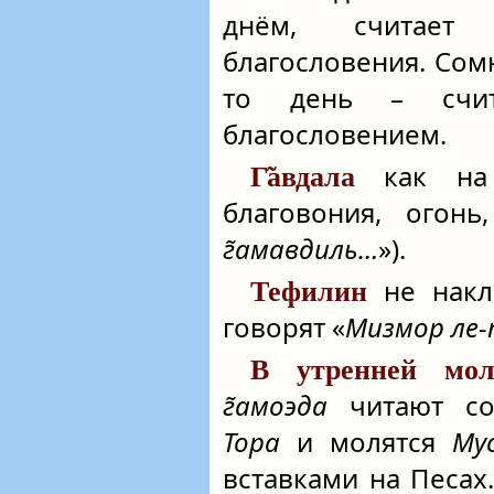
днём, считает
благословения. Сом
то день – счит
благословением.
как на 
Г̃авдала
благовония, огон
г̃амавдиль…
»).
не накл
Тефилин
говорят «
Мизмор ле
В утренней мол
г̃амоэда
читают с
Тора
и молятся
Му
вставками на Песах