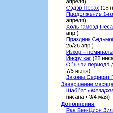
апреля)
Сэдэр Песах
(15 н
Продолжение 1-го
апреля)
Х̃оль г̃амоэд Пес
апр.)
Праздник Седьмо
25/26 апр.)
Изкор – поминаль
Йисру хаг
(22 ниса
Обычаи периода 
7/8 июня)
Законы Сефират Г
Завершение месяца
Шаббат «
Мевархи
нисана • 3/4 мая)
Дополнения
Рав Бен-Цион Зил