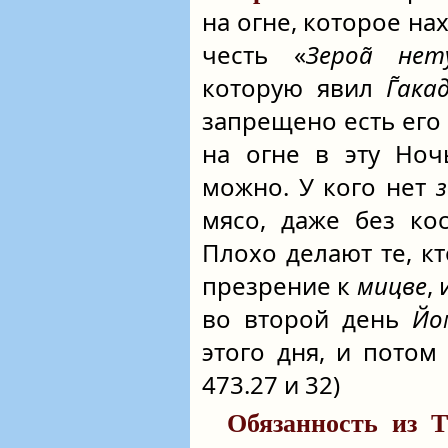
на огне, которое на
честь «
Зероа̃ нет
которую явил
Г̃ака
запрещено есть его 
на огне в эту Ноч
можно. У кого нет
з
мясо, даже без ко
Плохо делают те, к
презрение к
мицве
,
во второй день
Йо
этого дня, и потом
473.27 и 32)
Обязанность из 