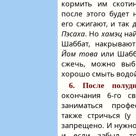
кормить им скотин
после этого будет
его сжигают, и так
Пэсаха
. Но
хамэц
най
Шаббат, накрывают
Йом това
или Шабба
сжечь, можно вы
хорошо смыть водо
6. После полудн
окончания 6-го св
заниматься профе
также стричься (у
запрещено. И нужно
и если забыл, т