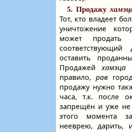
5. Продажу
хамэц
Тот, кто владеет б
уничтожение кото
может продать 
соответствующий
оставить продан
Продажей
хамэца
н
правило,
рав
город
продажу нужно такж
часа, т.к. после 
запрещён и уже не
этого момента з
нееврею, дарить, 