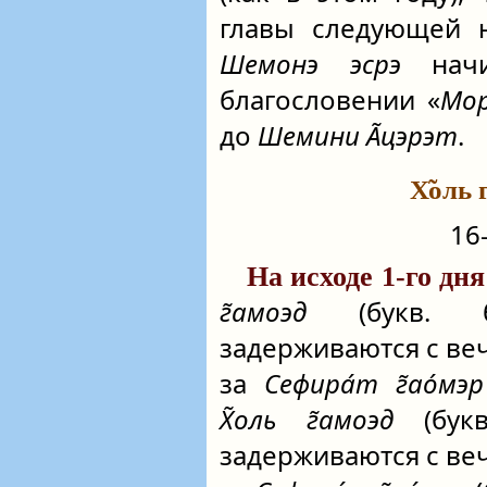
главы следующей 
Шемонэ эсрэ
начи
благословении «
Мор
до
Шемини А̃цэрэт
.
Х̃оль 
16
На исходе 1-го дн
г̃амоэд
(букв. бу
задерживаются с в
за
Сефира́т г̃ао́мэр
Х̃оль г̃амоэд
(букв
задерживаются с в