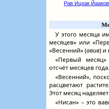
Рав Ицхак Йаако
Ме
У этого месяца и
месяцев» или «Пер
«Весенний» (
авив
) и
«Первый месяц» 
отсчёт месяцев года
«Весенний», поск
расцветают растит
Этот месяц наделяет
«Нисан» – это ва