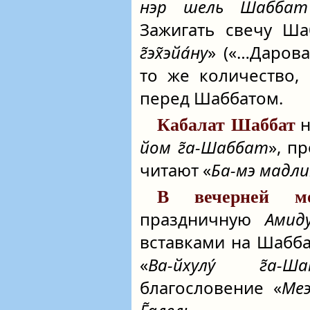
нэр шель Шаббат
Зажигать свечу Шаб
г̃эх̃эйа́ну
» («…Даров
то же количество,
перед Шаббатом.
н
Кабалат Шаббат
йом г̃а-Шаббат
», п
читают «
Ба-мэ мадли
В вечерней м
праздничную
Амид
вставками на Шабба
«
Ва-йхулу́ г̃а-Ша
благословение «
Ме