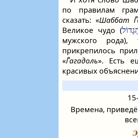
по правилам гра
сказать: «
Шаббат Г̃
Великое чудо (
גָדוֹל
мужского рода)
прикрепилось прил
«
Г̃агадоль
». Есть 
красивых объяснени
15
Времена, приведё
все
Э