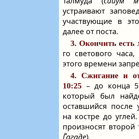
Талмуда (
сийу́м м
устраивают запове
участвующие в это
далее от поста.
3. Окончить есть
го светового часа, 
этого времени запр
4. Сжигание и 
– до конца 5-
10:25
который был найд
оставшийся после 
на костре до углей
произносят второй
Г̃агаде
).