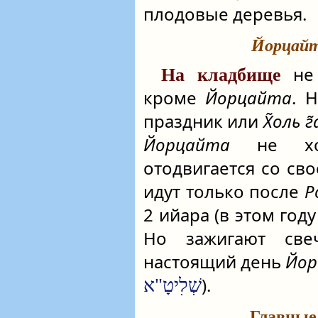
плодовые деревья.
Йорцай
не 
На кладбище
кроме
Йорцайта
. 
праздник или
Х̃оль г
Йорцайта
не ход
отодвигается со сво
идут только после
Р
2 ийара (в этом году
Но зажигают св
настоящий день
Йор
).
שְׁלִיטָ"א
Главные