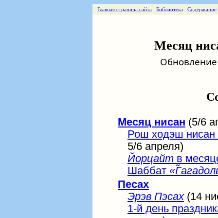
Главная страница сайта
Библиотека
Содержание
Месяц ниса
Обновление о
С
Месяц нисан
(5/6 а
Рош ходэш нисан 
5/6 апреля)
Йорцайт
в месяц
Шаббат
«Г̃агадол
Песах
Эрэв Пэсах
(14 ни
1-й день праздни