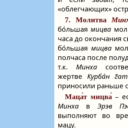
«облегчающих» остр
7. Молитва
Мин
бо́льшая
мицва
мол
часа до окончания св
бо́льшая
мицва
мол
полчаса после полудн
т.к.
Минха
соответ
жертве
Курба́н г̃ат
приносили раньше 
– е
Маца́т мицва́
Минха
в
Эрэв Пэ
выполняют во в
мацу.