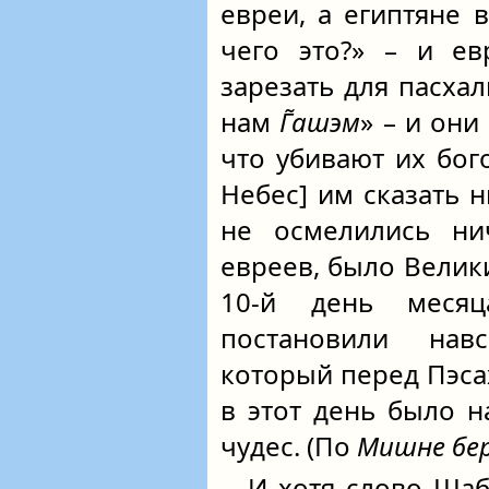
евреи, а египтяне 
чего это?» – и ев
зарезать для пасха
нам
Г̃ашэм
» – и они
что убивают их бог
Небес] им сказать н
не осмелились ни
евреев, было Велики
10-й день меся
постановили нав
который перед Пэса
в этот день было 
чудес. (По
Мишне бе
И хотя слово Шаб