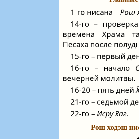
1-го нисана –
Рош 
14-го – проверк
времена Храма т
Песаха после полудн
15-го – первый де
16-го – начало
вечерней молитвы.
16-20 – пять дней
21-го – седьмой д
22-го –
Исру х̃аг
.
Рош ходэш нис