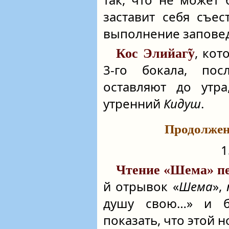
заставит себя съес
выполнение запове
, кот
Кос Элийаг̃у
3-го бокала, по
оставляют до утра
утренний
Кидуш
.
Продолжени
1
Чтение «Шема» пе
й отрывок «
Шема
»,
душу свою…» и б
показать, что этой 