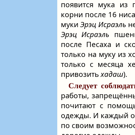
появится мука из 
корни после 16 ниса
муки
Эрэц Исраэль
не
Эрэц Исраэль
пшени
после Песаха и ск
только на муку из х
только с месяца хе
привозить
хадаш
).
Следует соблюдать
работы, запрещённы
почитают с помощь
одежды. И каждый о
по своим возможнос