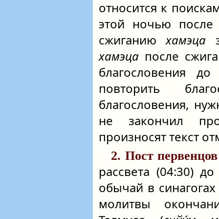
относится к поиска
этой ночью после 
сжиганию
хамэца
з
хамэца
после сжига
благословения до
повторить благ
благословения, нуж
не закончил про
произносят текст о
2. Пост первенцов
рассвета (04:30) до
обычай в синагогах
молитвы окончан