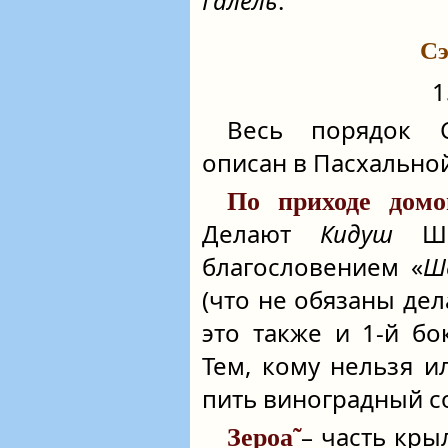
Г̃алель
.
Сэ
1
Весь порядок С
описан в Пасхальной
По приходе домо
Делают
Кидуш
Ша
благословением «
Ше
(что не обязаны дел
это также и 1-й б
Тем, кому нельзя и
пить виноградный с
– часть крыл
Зероа̃