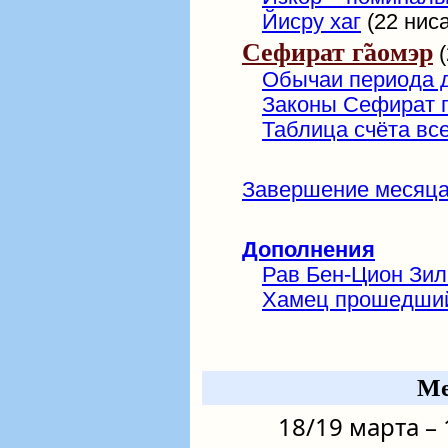
Йисру хаг
(22 ниса
Сефират г̃аомэр
(
Обычаи периода 
Законы Сефират г
Таблица счёта все
Завершение месяца
Дополнения
Рав Бен-Цион Зил
Хамец прошедши
Ме
18/19 марта – 