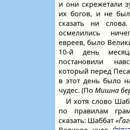
и они скрежетали з
их богов, и не бы
сказать ни слова
осмелились ниче
евреев, было Велики
10-й день меся
постановили нав
который перед Песа
в этот день было 
чудес. (По
Мишна бе
И хотя слово Ша
по правилам гра
сказать: Шаббат
«Г̃а
Великое чудо (