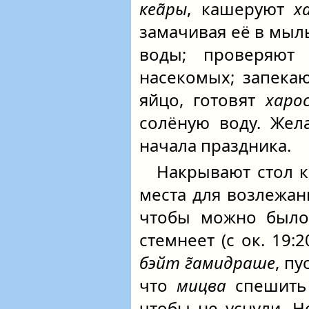
кеа̃ры
, кашеруют
х
замачивая её в мыл
воды; проверяют
насекомых; запека
яйцо, готовят
харо
солёную воду. Жел
начала праздника.
Накрывают стол к
места для возлежа
чтобы можно было 
стемнеет (с ок. 19:2
бэйт г̃амидраше
, п
что
мицва
спешить
чтобы не уснули. Н