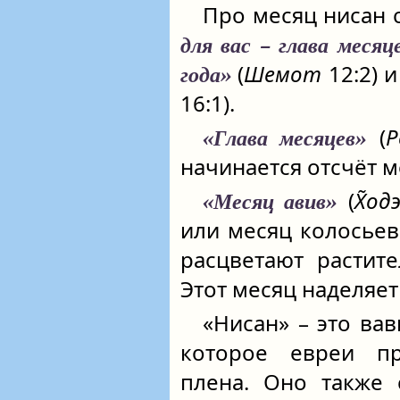
Про месяц нисан 
для вас – глава месяц
(
Шемот
12:2) 
года»
16:1).
(
Р
«Глава месяцев»
начинается отсчёт м
(
Х̃од
«Месяц авив»
или месяц колосьев 
расцветают растит
Этот месяц наделяет
«Нисан» – это ва
которое евреи пр
плена. Оно также 