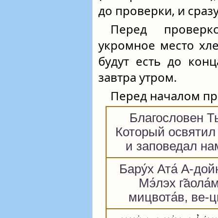
до проверки, и сраз
Перед провер
укромное место хл
будут есть до ко
завтра утром.
Перед началом пр
Благословен Т
Который освятил
и заповедал на
Бару́х Ата́ А-дойн
Мэ́лэх г̃аола́
мицвота́в, ве-ци