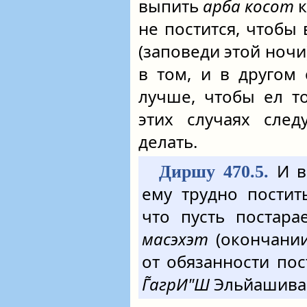
выпить
арба косот
к
не постится, чтобы
(заповеди этой ночи
в том, и в другом 
лучше, чтобы ел то
этих случаях сле
делать.
И во
Диршу 470.5.
ему трудно постит
что пусть постара
масэхэт
(окончании
от обязанности пос
Г̃агрИ"Ш
Эльйашива