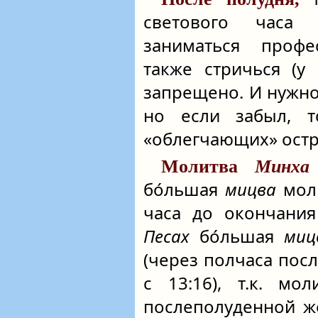
светового часа 
заниматься профе
также стричься (у
запрещено. И нужно
но если забыл, 
«облегчающих» остр
Молитва
Минха
бо́льшая
мицва
мол
часа до окончания
Песах
бо́льшая
миц
(через полчаса посл
с 13:16), т.к. мо
послеполуденной 