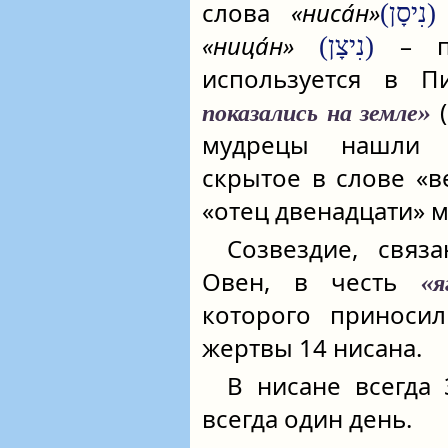
слова
«ниса́н»
(נִיסָן)
«ница́н»
– по
(נִיצָן)
используется в П
(
показались на земле»
мудрецы нашли и
скрытое в слове «в
«отец двенадцати» м
Созвездие, связ
Овен, в честь
«
которого приносил
жертвы 14 нисана.
В нисане всегда
всегда один день.