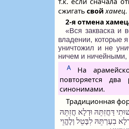
т.к. если сначала 
сжигать
свой
хамец
.
2-я отмена хамец
«Вся закваска и 
владении, которые я
уничтожил и не уни
ничем и ничейными, 
А
На арамейско
повторяется два 
синонимами.
Традиционная фор
תִי דַּחֲזִתֵּהּ וּדְלָא חֲזִתֵּהּ
ְלָא בִעַרְתֵּהּ לִבָּטֵל וְלֶהֱוֵי