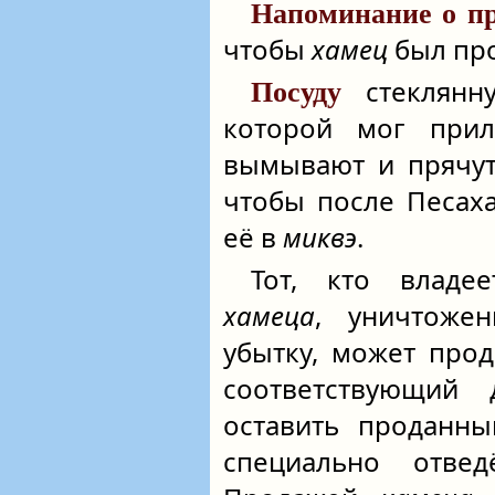
Напоминание о п
чтобы
хамец
был про
стеклянн
Посуду
которой мог при
вымывают и прячут
чтобы после Песах
её в
миквэ
.
Тот, кто владе
хамеца
, уничтоже
убытку, может прод
соответствующий
оставить проданн
специально отве