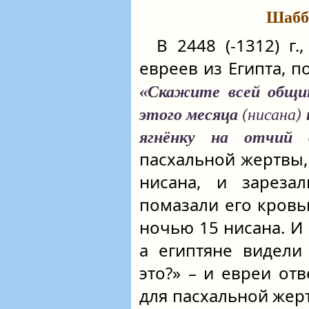
Шабб
В 2448 (-1312) г
евреев из Египта, п
«Скажите всей общи
этого месяца
(нисана)
ягнёнку на отчий 
пасхальной жертвы,
нисана, и зареза
помазали его кровь
ночью 15 нисана. И 
а египтяне видели
это?» – и евреи от
для пасхальной жерт