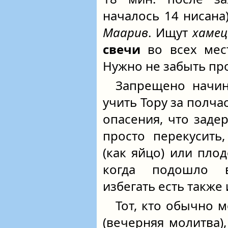
началось 14 нисана
Маарив
. Ищут
хамец
свечи
во всех мест
Нужно не забыть про
Запрещено начина
учить Тору за полча
опасения, что заде
просто перекусить,
(как яйцо) или пло
когда подошло 
избегать есть также
Тот, кто обычно 
(вечерняя молитва)