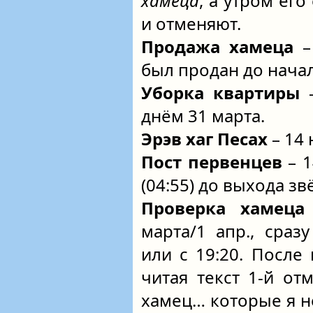
хамеца
, а утром его
и отменяют.
Продажа хамеца
–
был продан до нача
Уборка квартиры
–
днём 31 марта.
Эрэв хаг Песах
– 14 
Пост первенцев
– 1
(04:55) до выхода звё
Проверка хамеца
марта/1 апр., сра
или с 19:20. После
читая текст 1-й от
хамец… которые я не