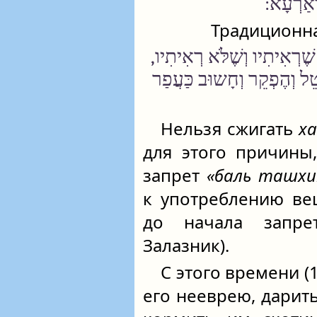
דְאַרְעָא
Традиционна
שֶׁרְאִיתִיו וְשֶׁלֹּא רְאִיתִיו
בָטֵל וְהֶפְקֵר וְחָשוּב כַּעֲפַר
Нельзя сжигать
х
для этого причины,
запрет
«баль ташх
к употреблению ве
до начала зап
Залазник).
С этого времени (
его нееврею, дарить