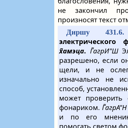
благословения, нуж
не закончил про
произносят текст о
Диршу 431.6.
электрического 
х̃амэца
.
Г̃агрИ"Ш
Эл
разрешено, если о
щели, и не осле
изначально не ис
способ, установлен
может проверить 
фонариком.
Г̃агрА"Н
и по его мнени
помогать светом фо