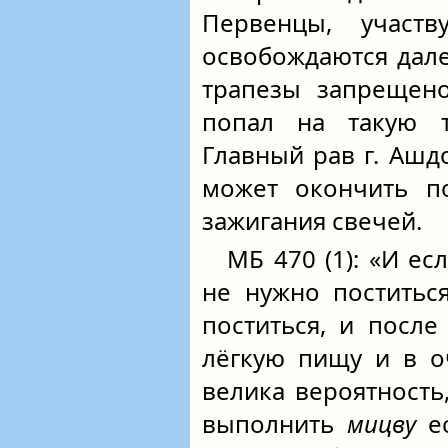
Первенцы, участ
освобождаются дале
трапезы запрещено
попал на такую т
Главный рав г. Аш
может окончить п
зажигания свечей.
МБ 470 (1): «И ес
не нужно поститьс
поститься, и после
лёгкую пищу и в о
велика вероятность,
выполнить
мицву
ес