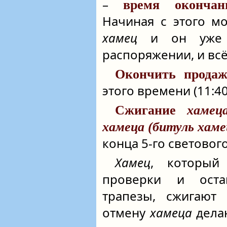
–
время оконча
Начиная с этого м
хамец
и он уже 
распоряжении, и всё
Окончить прода
этого времени (11:40
Сжигание
хамец
хамеца (битуль хаме
конца 5-го светового
Хамец
, который
проверки и оста
трапезы, сжигают 
отмену
хамеца
делаю