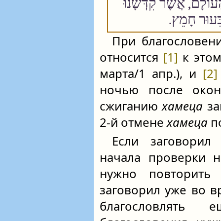
ָעוֹלָם, אֲשֶׁר קִדְּשָׁנוּ
ל בִּעוּר חָמֵץ
При благословени
относится
[1]
к этом
марта/1 апр.), и
[2]
ночью после око
сжиганию
хамеца
за
2-й отмене
хамеца
по
Если заговорил
начала проверки н
нужно повторить 
заговорил уже во в
благословлять