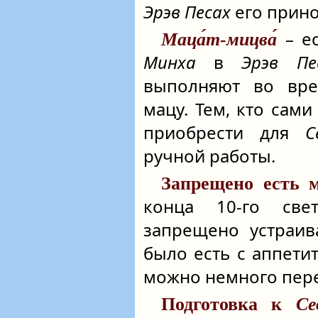
Эрэв Песах
его прин
– ес
Маца́т-мицва́
Минха
в
Эрэв Пе
выполняют во в
мацу. Тем, кто сами
приобрести для
С
ручной работы.
Запрещено есть 
конца 10‑го свет
запрещено устраив
было есть с аппети
можно немного перек
Подготовка к
Се