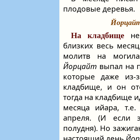
плодовые деревья.
Йорцай
не 
На кладбище
близких весь меся
молитв на могила
Йорцайт
выпал на 
которые даже из-
кладбище, и он от
тогда на кладбище и
месяца ийара, т.е
апреля. (И если
полудня). Но зажига
настоящий день
Йор