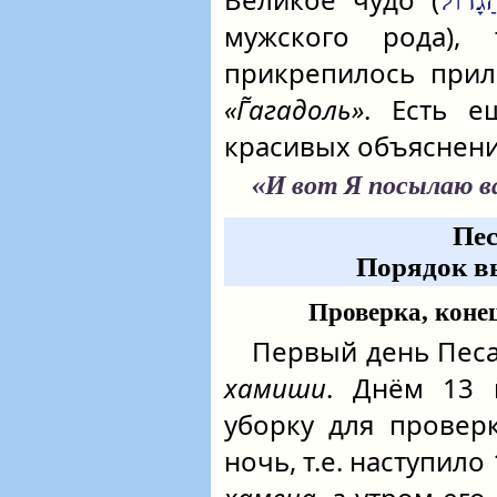
גָדוֹל
мужского рода)
прикрепилось прил
«Г̃агадоль»
. Есть е
красивых объяснени
«И вот Я посылаю в
Пес
Порядок в
Проверка, коне
Первый день Песа
хамиши
. Днём 13 
уборку для прове
ночь, т.е. наступило