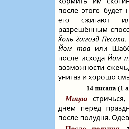
кормить им скотин
после этого будет
его сжигают ил
разрешённым спосо
Х̃оль г̃амоэд Песаха
.
Йом тов
или Шабб
после исхода
Йом т
возможности сжечь
унитаз и хорошо см
14 нисана (1 а
стричься, 
Мицва
днём перед празд
после полудня. Оде
т
После полудня,