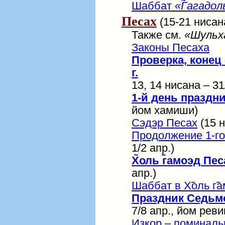
Шаббат
«Г̃агадол
Песах
(15-21 нисана
Также см.
«Шульх
Законы Песаха
Проверка, конец
г.
13, 14 нисана – 31
1-й день праздн
йом хамиши)
Сэдэр Песах
(15 н
Продолжение 1-го
1/2 апр.)
Х̃оль г̃амоэд Пе
апр.)
Шаббат в Х̃оль г̃
Праздник Седьм
7/8 апр., йом реви
Изкор – поминаль