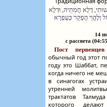
Традиционная фор
וּתִי, דְלָא חֲמִתֵּיהּ, וּדְלָא
ֵל וְלֶהֱוֵי הֶפְקֵר כְּעַפְרָא
14 н
с рассвета (04:5
Пост первенц
обычный год этот пос
году это Шаббат, п
когда ничего не меш
в синагогах устра
утренней молитв
трактатов Талмуда
которого делают