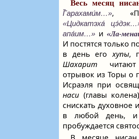
Весь месяц ниса
, «П
Г̃арахами́м…»
«Цидкатэха́ цэ́дэк…
и
апа́им…»
«Ла-мена
И постятся только по
в день его
хупы
, 
Шахарит
читают 
отрывок из Торы о 
Исраэля при освя
наси
(главы колена
снискать духовное 
в любой день, и
пробуждается святос
В месяце нисан