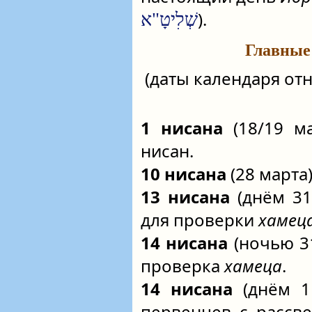
).
שְׁלִיטָ"א
Главные
(даты календаря отн
1 нисана
(18/19 м
нисан.
10 нисана
(28 марта)
13 нисана
(днём 31
для проверки
хамец
14 нисана
(ночью 31
проверка
хамеца
.
14 нисана
(днём 1 
первенцев с рассве