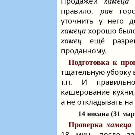
Продажей
хамеца
н
правило,
рав
горо
уточнить у него д
хамеца
хорошо было 
хамец
ещё разреш
проданному.
Подготовка к пр
тщательную уборку 
т.п. И правиль
кашерование кухни,
а не откладывать на
14 нисана (31 март
Проверка
хамеца
18 мин. после за