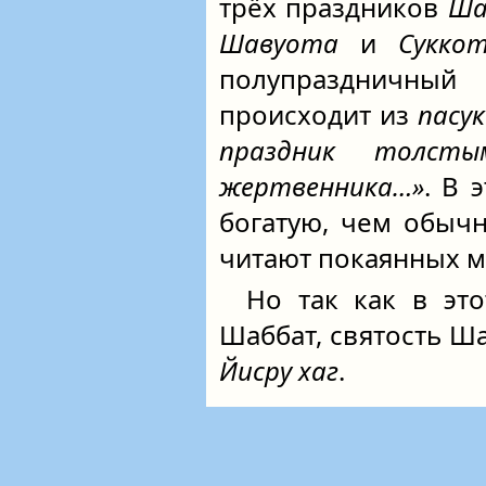
трёх праздников
Ша
Шавуота
и
Сукко
полупраздничны
происходит из
пасу
праздник толст
жертвенника…»
. В 
богатую, чем обычно
читают покаянных м
Но так как в эт
Шаббат, святость Ша
Йисру хаг
.