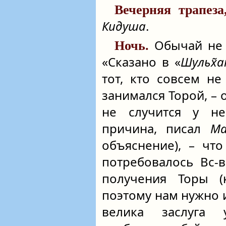
Вечерняя трапеза
Кидуша
.
Обычай не с
Ночь.
«Сказано в «
Шульх̃а
тот, кто совсем н
занимался Торой, – 
не случится у не
причина, писал
Ма
объяснение), – чт
потребовалось Вс‑
получения Торы 
поэтому нам нужно и
велика заслуга 