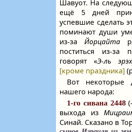
Шавуот. На следующ
ещё 5 дней прин
успевшие сделать эт
поминают души уме
из-за
Йорцайта
ро
поститься из-за 
говорят «
Э-ль эрэ
[кроме праздника]
(
Вот некоторые 
нашего народа:
(
1‑го сивана 2448
выхода из
Мицраи
Синай. Сказано в То
сынов Израиля из зе