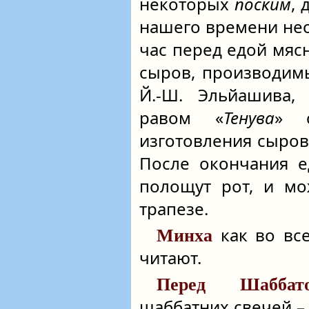
некоторых
поским
,
нашего времени не
час перед едой мясн
сыров, производим
Й.-Ш. Эльйашива
равом «
Тенува
» с
изготовления сыров,
После окончания 
полощут рот, и мо
трапезе.
как во вс
Минха
читают.
Перед Шаббато
шаббатних свечей – 