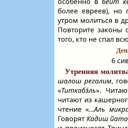
особенно в
бейт ке
более евреев), но 
утром молиться в д
Повторите законы 
того, кто не спал вс
Ден
6 си
Утренняя молитва
шалош регалим
, го
«
Титкабэ́ль
». Чита
читают из кашерног
чтение «
…Аль микр
Говорят
Кадиш йат
и произносят Трин