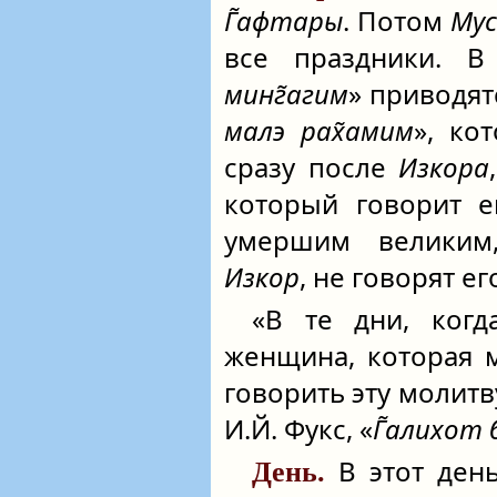
Г̃афтары
. Потом
Мус
все праздники. В
минг̃агим
» приводя
малэ рах̃амим
», ко
сразу после
Изкора
который говорит е
умершим великим
Изкор
, не говорят ег
«В те дни, ког
женщина, которая 
говорить эту молитву
И.Й. Фукс, «
Г̃алихот
В этот ден
День.