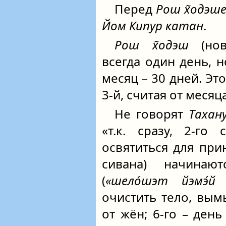
Перед
Рош х̃одэш
Йом Кипур катан
.
Рош х̃одэш
(нов
всегда один день, 
месяц – 30 дней. Эт
3-й, считая от месяц
Не говорят
Тахан
«т.к. сразу, 2‑го
освятиться для прин
сивана) начинаю
(
«шело́шэт йэмэ́й г
очистить тело, вым
от жён; 6‑го – ден