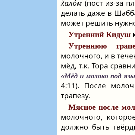
х̃ало́м
(пост из-за пл
делать даже в Шабб
может решить нужно 
к
Утренний Кидуш
Утреннюю трапе
молочного, и в тече
мёд, т.к. Тора срав
«Мёд и молоко под яз
4:11). После моло
трапезу.
Мясное после мол
молочного, которо
должно быть твёрд