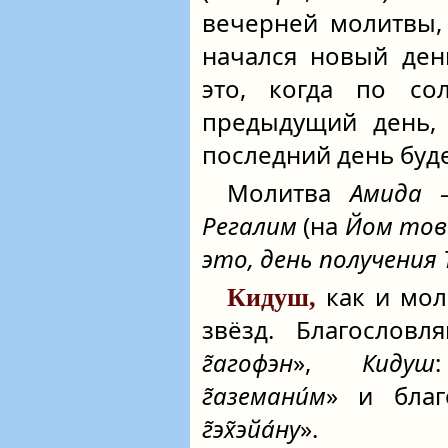
вечерней молитвы,
начался новый ден
это, когда по со
предыдущий день,
последний день буд
Молитва
Амида
Регалим
(на
Йом тов
это, день получения
как и мол
Кидуш,
звёзд. Благословл
г̃агофэн
»,
Кидуш
г̃аземани́м
» и благ
г̃эх̃эйа́ну
».