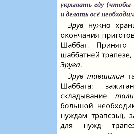
укрывать еду
(чтобы 
и делать всё необходи
Эрув
нужно храни
окончания пригото
Шаббат. Принято 
шаббатней трапезе, 
Эрува
.
Эрув тавшилин
та
Шаббата: зажига
складывание
тал
большой необходимо
нуждам трапезы), 
для нужд трапе