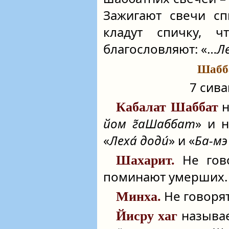
Зажигают свечи сп
кладут спичку, ч
благословляют: «…
Л
Шабба
7 сива
н
Кабалат Шаббат
йом г̃аШаббат
» и н
«
Леха́ доди́
» и «
Ба-мэ
Не гов
Шахарит.
поминают умерших.
Не говорят
Минха.
называе
Йисру хаг