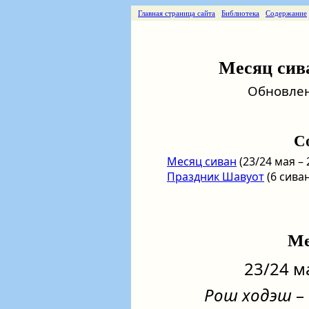
Главная страница сайта
Библиотека
Содержание
Месяц сива
Обновлени
С
Месяц сиван
(23/24 мая –
Праздник Шавуот
(6 сива
Ме
23/24 м
Рош ходэш
– 