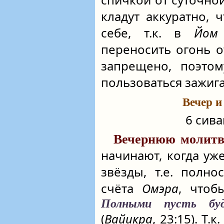
кладут аккуратно, 
себе, т.к. в
Йом
переносить огонь о
запрещено, поэт
пользоваться зажиг
Вечер и
6 сива
Вечернюю молитв
начинают, когда уж
звёзды, т.е. полн
счёта
Омэра
, чтоб
Полными пусть б
(
Вайикра
, 23:15). Т.к