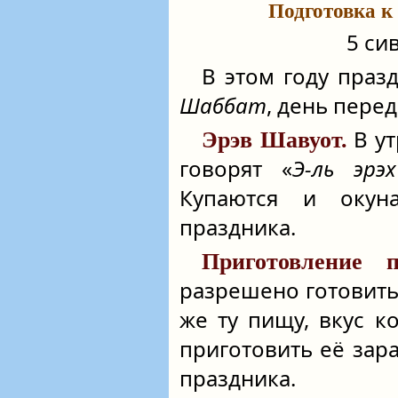
Подготовка к
5 си
В этом году пра
Шаббат
, день пере
В у
Эрэв Шавуот.
говорят «
Э-ль эрэ
Купаются и оку
праздника.
Приготовление 
разрешено готовить
же ту пищу, вкус к
приготовить её зар
праздника.