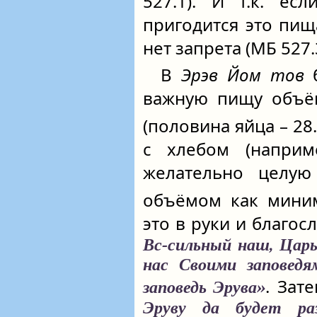
527.1). И т.к. ес
пригодится это пи
нет запрета (МБ 527.
В
Эрэв Йом тов
б
важную пищу объ
(половина яйца – 28
с хлебом (наприм
желательно целую 
объёмом как миним
это в руки и благос
Вс‑сильный наш, Царь
нас Своими заповедя
. Зат
заповедь Эрува»
Эруву да будет ра