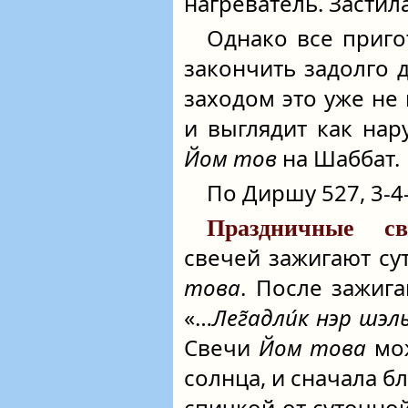
нагреватель. Застил
Однако все приго
закончить задолго д
заходом это уже не
и выглядит как нар
Йом тов
на Шаббат.
По Диршу 527, 3-4-
Праздничные св
свечей зажигают су
това
. После зажиг
«…
Лег̃адли́к нэр шэ
Свечи
Йом това
мож
солнца, и сначала б
спичкой от суточной 