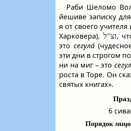
Раби Шеломо Воль
йешиве записку для
я от своего учителя
Харковера),
, ч
זצ"ל
это
сегула́
(чудесное
эти дни в строгом п
ни на миг – это
сегу
роста в Торе. Он ска
святых книгах».
Праз
6 сива
Порядок
миц