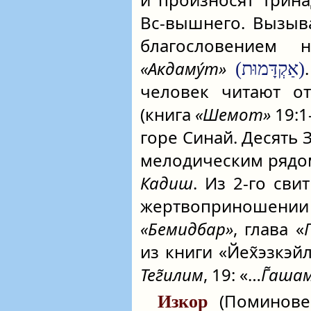
Вс‑вышнего. Вызыв
благословением
«Акдаму́т»
(אַקְדָּמוּת)
человек читают о
(книга
«Шемот»
19:1
горе Синай. Десять
мелодическим рядо
Кадиш
. Из 2-го св
жертвопринош
«Бемидбар»
, глава «
из книги «Йех̃эзкэйл
Тег̃илим
, 19: «…
Г̃аша
(Поминове
Изкор