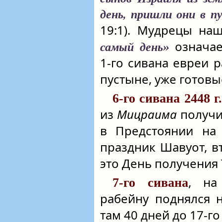
день, пришли они в 
19:1). Мудрецы на
означае
самый день»
1‑го сивана евреи 
пустыне, уже готовы
6‑го сивана 2448 г.
из
Мицраима
получи
в Предстоянии на 
праздник Шавуот, в
это День получения 
, на
7‑го сивана
рабейну поднялся 
там 40 дней до 17‑го