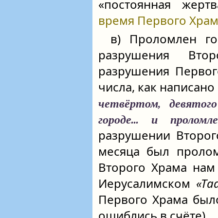
«постоянная жертв
время Первого Храм
в) Проломлен г
разрушения Вто
разрушения Первог
числа, как написано
четвёртом, девятого
городе... и пролом
разрушении Второг
месяца был пролом
Второго Храма нам
Иерусалимском
«Та
Первого Храма было
ошиблись в счёте).