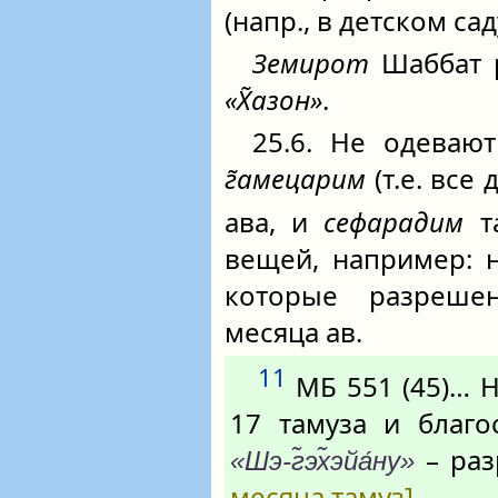
(напр., в детском сад
Земирот
Шаббат 
«Х̃азон»
.
25.6. Не одева
г̃амецарим
(т.е. все 
ава, и
сефарадим
та
вещей, например: н
которые разреше
месяца ав.
11
МБ 551 (45)… Н
17 тамуза и благо
– раз
«Шэ-г̃эх̃эйа́ну»
месяца тамуз]
.