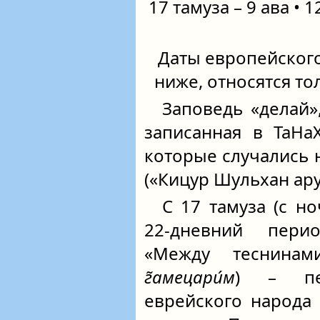
17 тамуза – 9 ава • 
Даты европейског
ниже, относятся тол
Заповедь «делай»,
записанная в ТаНаХ
которые случались 
(«Кицур Шульхан арух
С 17 тамуза (с н
22-дневний пери
«Между теснинам
г̃амецари́м
) – пе
еврейского народа