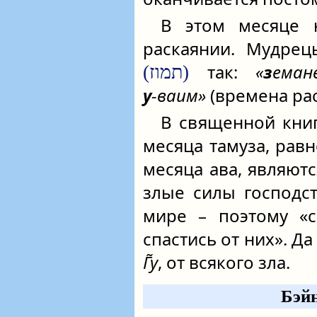
В этом месяце 
раскаянии. Мудрец
так:
«
з
ема
(תמוז)
у
‑ваим»
(времена ра
В священной кни
месяца тамуза, рав
месяца ава, являютс
злые силы господс
мире – поэтому «с
спастись от них». Д
Г̃у
, от всякого зла.
Бэйн