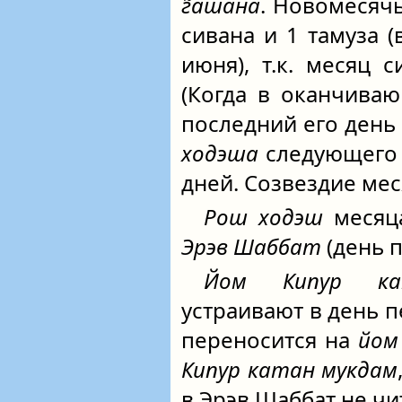
г̃ашана
. Новомесячь
сивана и 1 тамуза (
июня), т.к. месяц с
(Когда в оканчива
последний его день
ходэша
следующего м
дней. Созвездие мес
Рош ходэш
месяца
Эрэв Шаббат
(день 
Йом Кипур ка
устраивают в день 
переносится на
йом
Кипур катан мукдам
в Эрэв Шаббат не ч