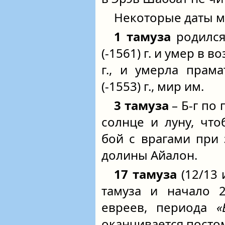
Некоторые даты м
1 тамуза
родился
(-1561) г. и умер в в
г., и умерла прам
(-1553) г., мир им.
3 тамуза
– Б‑г по 
солнце и луну, чт
бой с врагами при
долины Айалон.
17 тамуза
(12/13
тамуза и начало 2
евреев, периода
«
оканчивается постом