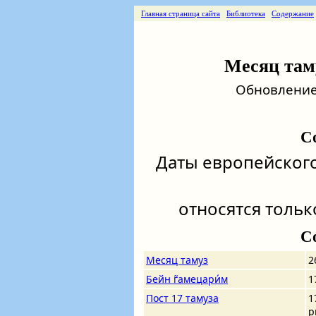
Главная страница сайта
Библиотека
Содержание
Месяц таму
Обновление о
С
Даты европейског
относятся только
С
Месяц тамуз
2
Бейн г̃амецари́м
1
Пост 17 тамуза
1
р