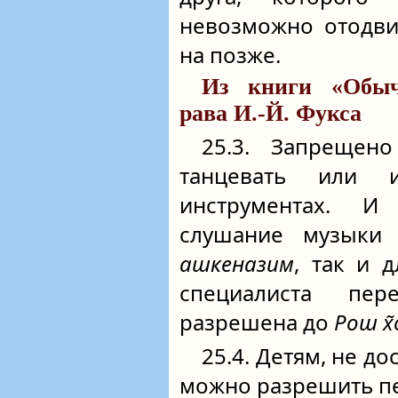
невозможно отодви
на позже.
Из книги «Обыч
рава И.-Й. Фукса
25.3. Запреще
танцевать или 
инструментах. И
слушание музыки 
ашкеназим
, так и 
специалиста пер
разрешена до
Рош х
25.4. Детям, не д
можно разрешить пе