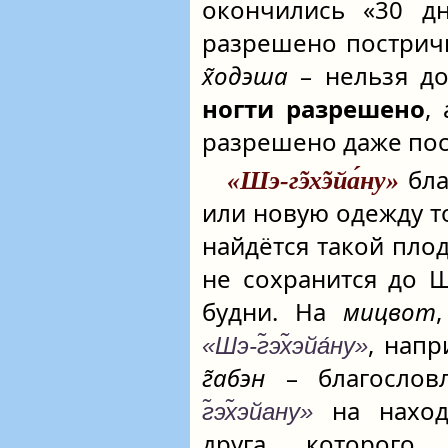
окончились «30 
разрешено пострич
х̃одэша
– нельзя до
ногти разрешено
,
разрешено даже по
бла
«Шэ-г̃эх̃эйа́ну»
или новую одежду то
найдётся такой пло
не сохранится до Ш
будни. На
мицвот
, нап
«Шэ-г̃эх̃эйа́ну»
г̃абэн
– благослов
на находк
г̃эх̃эйану»
друга, которого