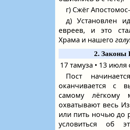
г) Сжёг Апостомос
д) Установлен и
евреев, и это ст
Храма и нашего
гал
2. Законы 
17 тамуза • 13 июля 
Пост начинаетс
оканчивается с в
самому лёгкому 
охватывают весь Изр
или пить ночью до 
условиться об 