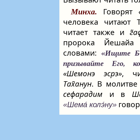
Говорят
Минха.
человека читают 
читает также и
г̃
пророка Йешайа 5
словами:
«Ищите Б‑
призывайте Его, к
«Шемонэ эсрэ»
, ч
Тах̃анун
. В молитв
сефарадим
и в
Ш
говор
«Шема́ колэ́ну»