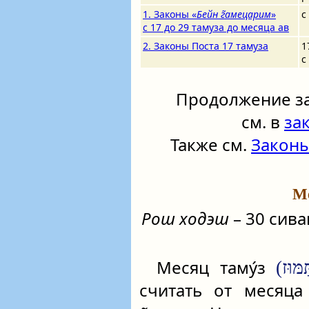
1. Законы «
Бейн г̃амецарим
»
с
с 17 до 29 тамуза до месяца ав
2. Законы Поста 17 тамуза
1
с
Продолжение за
см. в
за
Также см.
Закон
Ме
Рош ходэш
– 30 сива
Месяц таму́з
считать от месяц