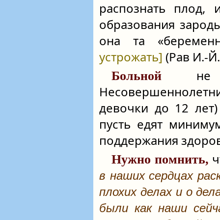
распознать плод, 
образования зароды
она та «береме
устрожать]
(Рав И.-Й.
не об
Больной
Несовершеннолетни
девочки до 12 лет)
пусть едят миниму
поддержания здоров
ч
Нужно помнить,
в наших сердцах рас
плохих делах и о де
были как наши сейч