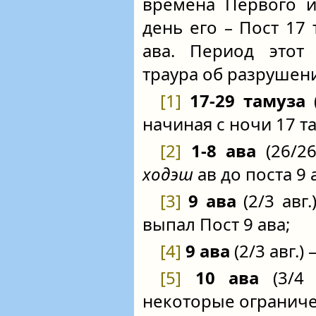
времена Первого и
день его – Пост 17 
ава. Период этот
траура об разрушен
[1]
17-29 тамуза
(
начиная с ночи 17 т
[2]
1-8 ава
(26/26
ходэш
ав до поста 9 
[3]
9 ава
(2/3 авг
выпал Пост 9 ава;
[4]
9 ава
(2/3 авг.) 
[5]
10 ава
(3/4 
некоторые ограниче