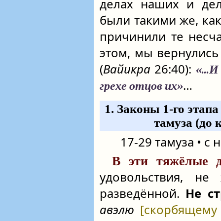
делах наших и дел
были такими же, как
причинили те несча
этом, мы вернулись 
(
Вайикра
26:40):
«...
…
грехе отцов их»
1. Законы 1-го этап
тамуза (до 
17-29 тамуза • с 
В эти тяжёлые 
удовольствия, не 
разведённой.
Не ст
авэлю
[скорбящему