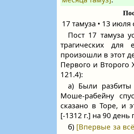
Пос
17 тамуза • 13 июля 
Пост 17 тамуза у
трагических для 
произошли в этот д
Первого и Второго 
121.4):
а) Были разбит
Моше-рабейну спус
сказано в Торе, и э
[-1312 г.] на 90 ден
б)
[Впервые за вс