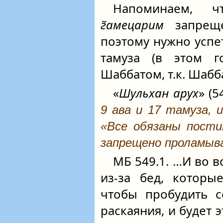
Напоминаем,
г̃амецарим
запреще
поэтому нужно успет
тамуза (в этом 
Шаббатом, т.к. Шабба
«
Шульхан арух
» (5
9 ава и 17 тамуза,
«Все обязаны пост
запрещено проламыв
МБ 549.1. …И во в
из-за бед, которы
чтобы пробудить с
раскаяния, и будет