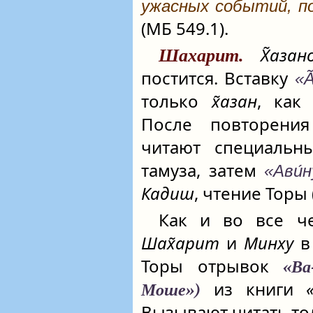
ужасных событий, п
(МБ 549.1).
Х̃азан
Шахарит.
постится. Вставку
«А
только
х̃азан
, как
После повторен
читают специаль
тамуза, затем
«Ави́н
Кадиш
, чтение Торы
Как и во все че
Шах̃арит
и
Минху
в 
Торы отрывок
«Ва
из книги
Моше»)
Вызывают читать то