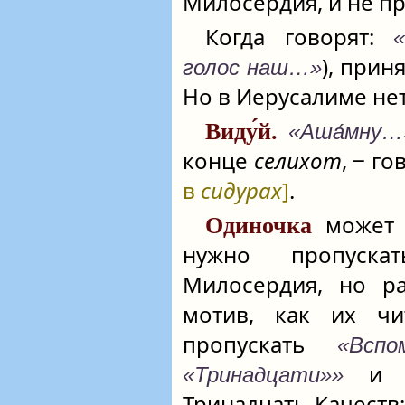
Милосердия, и не пр
Когда говорят:
«
), прин
голос наш…»
Но в Иерусалиме нет
Виду́й.
«Аша́мну…
конце
селихот
, ‒ г
в
сидурах
]
.
может 
Одиночка
нужно пропуска
Милосердия, но р
мотив, как их ч
пропускать
«Всп
и ве
«Тринадцати»»
Тринадцать Качеств