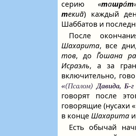
серию
«
т
а
шр
а́
т
т
екиа̃
) каждый д
Шаббатов и последне
После оконча
Шахарита
, все дн
тов
, до
Г̃ошана р
Исраэль
, а за гр
включительно, гово
«
(Псалом)
Давида, Б‑г
говорят после эт
говорящие (нусахи «
в конце
Шахарита
Есть обычай на