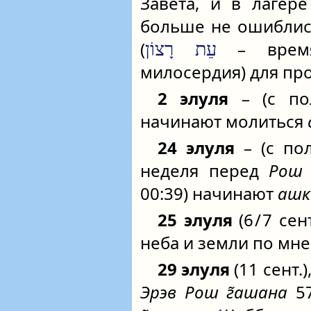
Завета, и в лагер
больше не ошиблис
(
– время 
עֵת רָצוֹן
милосердия) для прос
2 элуля
– (с по
начинают молиться
24 элуля
– (с пол
неделя перед
Рош 
00:39) начинают
ашк
25 элуля
(6 / 7 се
неба и земли по мне
29 элуля
(11 сент.)
Эрэв Рош г̃ашана
57