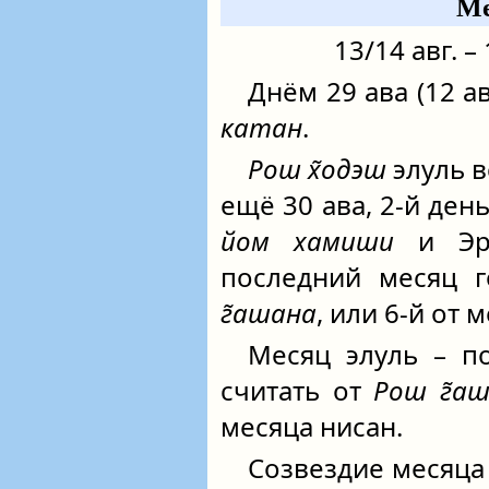
Ме
13/14 авг. –
Днём 29 ава (12 ав
катан
.
Рош х̃одэш
элуль в
ещё 30 ава, 2-й день
йом хамиши
и Эрэ
последний месяц г
г̃ашана
, или 6-й от 
Месяц элуль – по
считать от
Рош г̃а
месяца нисан.
Созвездие месяца 