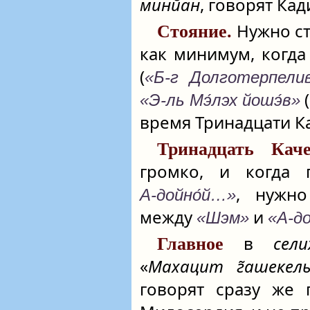
минйан
, говорят Ка
Нужно ст
Стояние.
как минимум, когда
(
«Б‑г Долготерпел
(
«Э‑ль Мэ́лэх йошэ́в»
время Тринадцати К
Тринадцать Кач
громко, и когда
, нужно
А‑дойно́й…»
между
и
«Шэм»
«А‑д
в
сел
Главное
«
Махацит г̃ашекел
говорят сразу же 