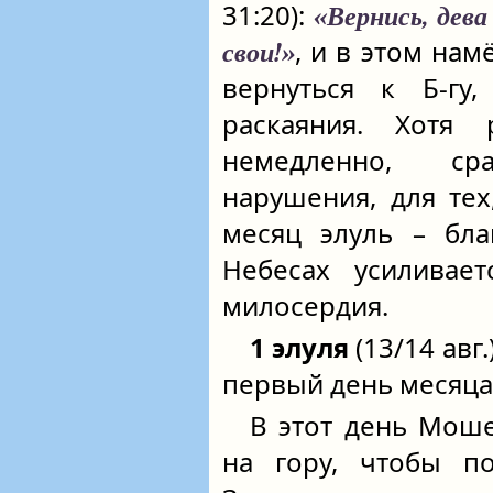
31:20):
«Вернись, дева
, и в этом нам
свои!»
вернуться к Б‑гу
раскаяния. Хотя 
немедленно, ср
нарушения, для тех
месяц элуль – бла
Небесах усиливае
милосердия.
1 элуля
(13/14 авг
первый день месяца
В этот день Моше
на гору, чтобы п