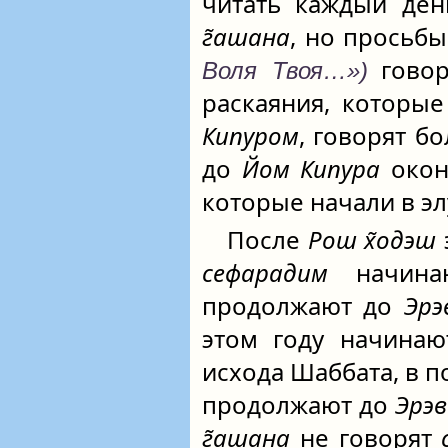
читать каждый де
г̃ашана
, но просьб
говор
Воля Твоя…»)
раскаяния, которы
Кипуром
, говорят б
до
Йом Кипура
окон
которые начали в элу
После
Рош х̃одэш
сефарадим
начина
продолжают до
Эрэ
этом году начина
исхода Шаббата, в пол
продолжают до
Эрэв
г̃ашана
не говорят