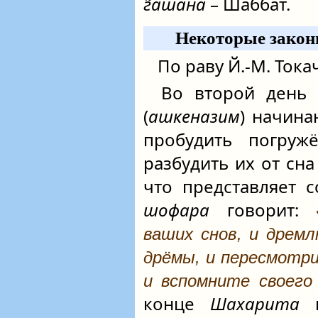
г̃ашана
– Шаббат.
Некоторые закон
По раву Й.-М. Ток
Во второй день
(
ашкеназим
) начина
пробудить погруж
разбудить их от сна
что представляет с
шофара
говорит:
ваших снов, и дрем
дрёмы, и пересмотри
и вспомните своего
конце
Шахарита
п