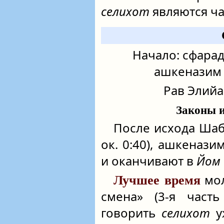
селихот
являются ча
Начало: сфаради
ашкеназим –
Рав Элийа
Законы 
После исхода Шабб
ок. 0:40), ашкеназ
и оканчивают в
Йом 
мо
Лучшее время
смена» (3-я част
говорить
селихот
у