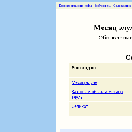
Главная страница сайта
Библиотека
Содержание
Месяц элул
Обновление о
С
Рош ходэш
Месяц элуль
Законы и обычаи месяца
элуль
Селихот