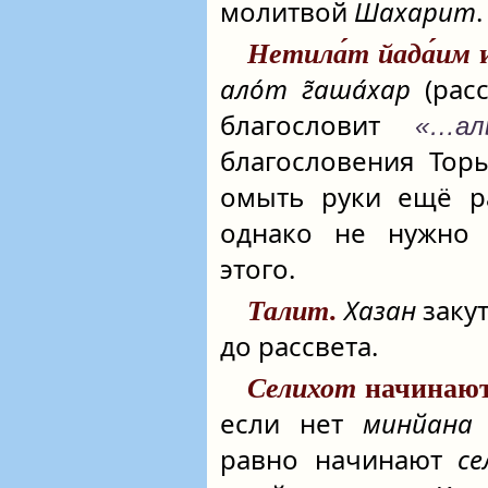
молитвой
Шахарит
.
Нетила́т йада́им
ало́т г̃аша́хар
(расс
благословит
«…ал
благословения Тор
омыть руки ещё ра
однако не нужно
этого.
Хазан
заку
Талит
.
до рассвета.
Селихот
начинаю
если нет
минйана
равно начинают
се