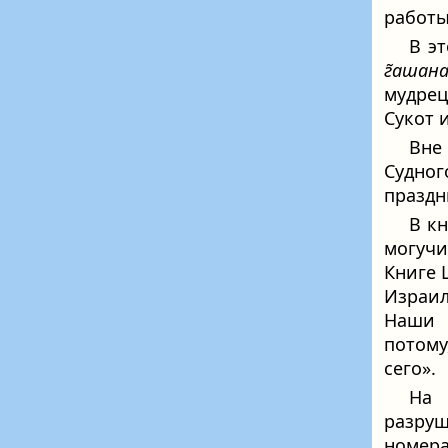
работы
В э
г̃ашан
мудрец
Сукот 
Вне 
Судног
праздн
В к
могучи
Книге 
Израил
Наши 
потому
сего».
На 
разру
номера