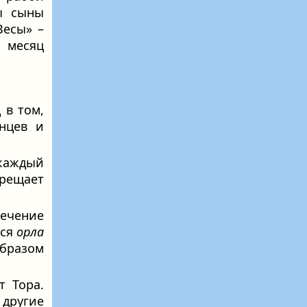
ы сыны
Весы» –
 месяц
 в том,
енцев и
каждый
прещает
ечение
тся
орла
образом
т Тора.
 другие