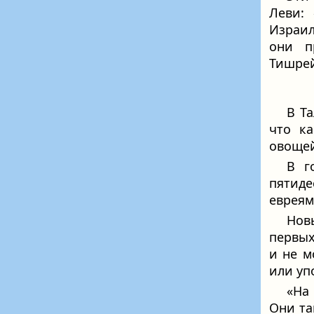
Леви: 
Израил
они п
Тишрей
В Т
что к
овощей
В 
пятиде
евреям
Нов
первых
и не м
или уп
«На
Они та