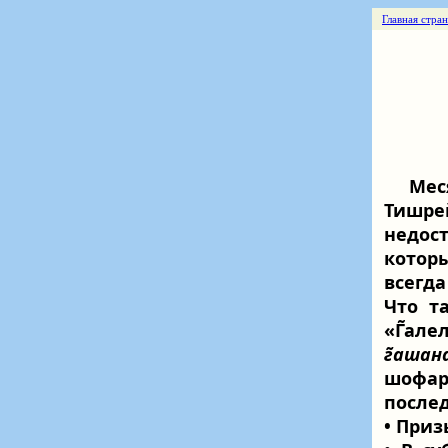
Главная стра
Мес
Тишрей
недос
котор
всегда
Что т
«Г̃але
г̃ашан
шофар.
послед
• Приз