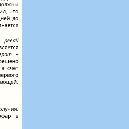
 должны
ил, что
дней до
инается
и
ревай
ляется
ерот
–
прещено
 в счет
первого
вощей,
олуния.
офар в