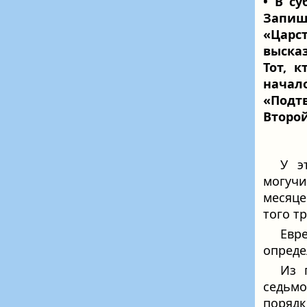
• В су
Запиш
«Царс
выска
Тот, 
нача
«Подт
Второ
У э
могучи
месяце
того т
Евр
опреде
Из 
седьм
порядк