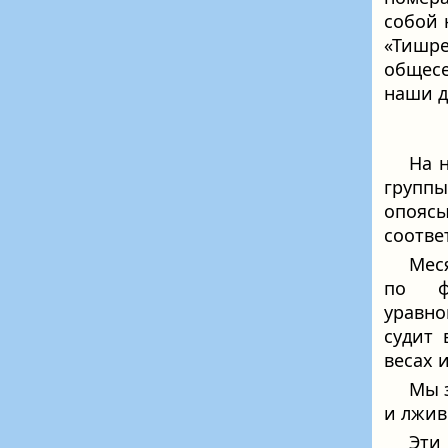
собой 
«Тишр
общесе
наши д
На 
групп
опояс
соотве
Мес
по ф
уравн
судит 
весах 
Мы 
и лжив
Эти