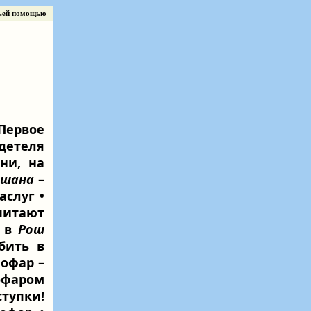
ьей помощью
Первое
идетеля
ни, на
ашана
–
аслуг •
читают
ы в
Рош
бить в
Шофар –
офаром
ступки!