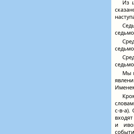
Из
сказа
наступ
Сед
седьмо
Сре
седьмо
Сре
седьмо
Мы 
явлен
Имене
Кро
словам
с-в-а)
входят
и иво
событи