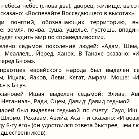
, небеса небес (снова два), дворец, жилище, высот
 сказано: «Воспевайте Восседающего в высотах».
ди понятий, обозначающих территорию, вы
е: земля, почва, суша, ущелье, пустошь, впадин
будет судить мир по справедливости».
елено седьмое поколение людей: «Адам, Шем,
, Meаллель, Йеред, Ханох. В Танахе сказано: «
перед Б-гом».
праотцев еврейского народа был выделен се
ам, Ицхак, Яаков, Леви, Кегат, Амрам, Моше: 
я к Б-гу».
сыновей Ишая выделен седьмой: Элиав, Ави
 Нетаниэль, Ради, Оцем, Давид: Давид седьмой.
царей был выделен седьмой по счету: Саул, Иш
 Шломо, Рехавам, Авийа, Аса – и сказано: «И возз
ду Б-гу его» (он удостоился ответа быстрее, чем л
едшественников).