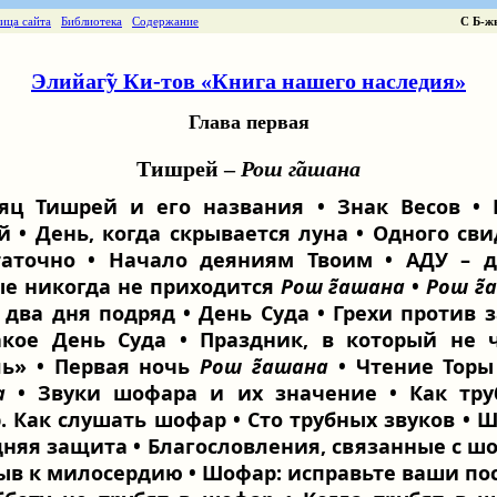
ница сайта
Библиотека
Содержание
С Б-ж
Элийаг̃у Ки-тов «Книга нашего наследия»
Глава первая
Тишрей –
Рош г̃ашана
яц Тишрей и его названия • Знак Весов • 
 • День, когда скрывается луна • Одного св
таточно • Начало деяниям Твоим • АДУ – д
ые никогда не приходится
Рош г̃ашана
•
Рош г̃
 два дня подряд • День Суда • Грехи против з
акое День Суда • Праздник, в который не 
ль» • Первая ночь
Рош г̃ашана
• Чтение Тор
а
• Звуки шофара и их значение • Как тру
 Как слушать шофар • Сто трубных звуков • 
няя защита • Благословления, связанные с ш
ыв к милосердию • Шофар: исправьте ваши по