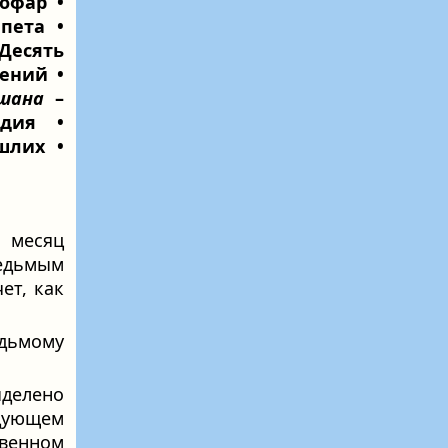
офар •
пета •
Десять
ений •
ашана
–
дия •
шлих •
 месяц
едьмым
ет, как
дьмому
делено
дующем
твенном