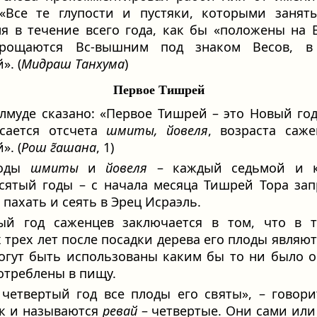
«Все те глупости и пустяки, которыми занят
я в течение всего года, как бы «положены на 
рощаются Вс-вышним под знаком Весов, в
». (
Мидраш Танхума
)
Первое Тишрей
алмуде сказано: «Первое Тишрей – это Новый год
асается отсчета
шмиты, йовеля
, возраста саж
». (
Рош г̃ашана
, 1)
годы
шмиты
и
йовеля
– каждый седьмой и 
сятый годы – с начала месяца Тишрей Тора за
 пахать и сеять в Эрец Исраэль.
ый год саженцев заключается в том, что в т
 трех лет после посадки дерева его плоды являю
огут быть использованы каким бы то ни было 
отреблены в пищу.
 четвертый год все плоды его святы», – говори
к и называются
ревай
– четвертые. Они сами или