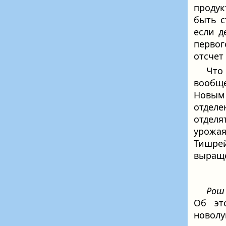
продук
быть с
если д
первог
отсчет
Что
вообщ
Новым
отделе
отделя
урожая
Тишре
выраще
Рош
Об эт
новолу