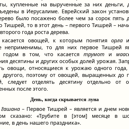
ты, купленные на вырученные за них деньги,
ъедены в Иерусалиме. Еврейский закон установ
ерево было посажено более чем за сорок пять 
о Тишрей, то в этот день – первого Тишрей – нач
 второго года роста дерева.
 касается овощей, к которым понятия
орла
е неприменимы, то для них первое Тишрей яв
 годом в том, что касается
трумот
и
маас
ния десятины и других особых долей урожая. За
ть овощи, относящиеся к урожаю одного года,
 другого, поэтому от овощей, выращенных до 
й, следует отделять десятину отдельно от о
нных после этого.
День, когда скрывается луна
 г̃ашана
– Первое Тишрей – является и днем нов
ом сказано: «Трубите в [этом] месяце в ш
ние, в день нашего праздника».