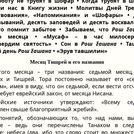
бботу не трубят в шофар • Когда трубят в ш
и нас в Книгу жизни • Молитвы Дней Тре
твования», «Напоминания» и «Шофары» • 
зываний, десять заповедей и десять восхвал
кто помнит забытое • Забываем, что
Рош г̃
ло месяца • «Мусаф» – в час милосер
вердим святость» • Сон в
Рош г̃ашана
• Та
й день
Рош г̃ашана
• «Эрув тавшилин»
Месяц Тишрей и его названия
того месяца – три названия: седьмой месяц,
х и Тишрей. Тора постоянно называет его «с
м», имея в виду, что он седьмой, если вести отсч
ребует еврейский закон, от месяца Нисана.
ейские источники утверждают: «Всему се
лен свыше благоприятный жребий».
понятий, обозначающих то, что над нами, вы
ое – ведь они перечислены Танахом в сле
е: небеса (два, ибо это слово стоит во множес