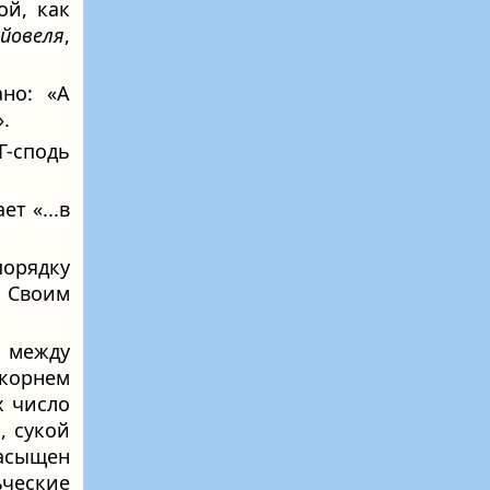
ой, как
йовеля
,
но: «А
.
-сподь
ет «...в
порядку
 Своим
 между
 корнем
х число
, сукой
асыщен
ьческие