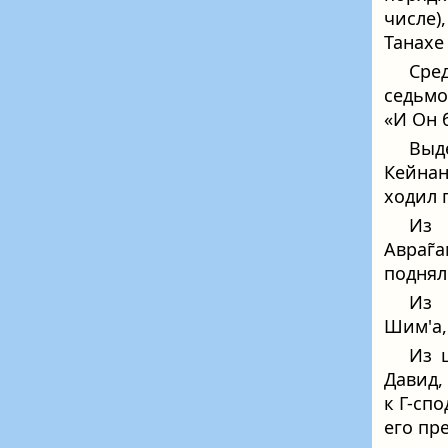
числе)
Танахе
Сре
седьмо
«И Он 
Выд
Кейнан
ходил 
Из 
Авраг̃
поднялс
Из 
Шим'а,
Из 
Давид,
к Г-спо
его пр