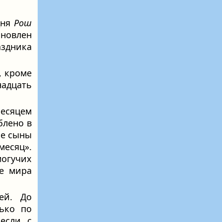
дня
Рош
ановлен
аздника
, кроме
надцать
Месяцем
блено в
се сыны
месяц».
огучих
е мира
ей. До
ько по
если с