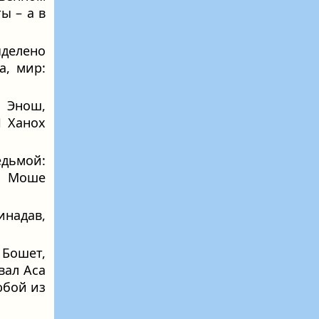
ы – а в
делено
а, мир:
 Энош,
И Ханох
дьмой:
«И Моше
надав,
 Бошет,
вал Аса
юбой из