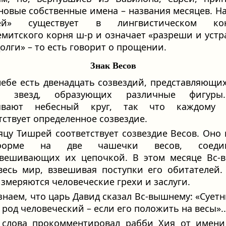
новые собственные имена – названия месяцев. Н
ей» существует в лингвистическом кон
митского корня ш-р и означает «разреши и устр
олги» – то есть говорит о прощении.
Знак Весов
небе есть двенадцать созвездий, представляющи
ы звезд, образующих различные фигур
ывают небесный круг, так что каждому 
тствует определенное созвездие.
яцу Тишрей соответствует созвездие Весов. Оно
орме на две чашечки весов, соедин
овешивающих их цепочкой. В этом месяце Вс-
весь мир, взвешивая поступки его обитателей.
измеряются человеческие грехи и заслуги.
знаем, что царь Давид сказал Вс-вышнему: «Сует
 род человеческий – если его положить на весы»..
 слова прокомментировал рабби Хия от имени