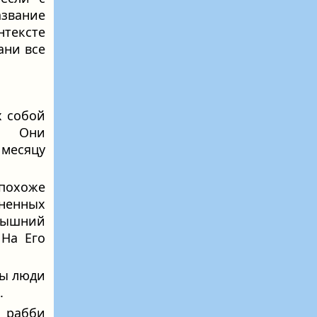
азвание
тексте
ани все
х собой
ы. Они
месяцу
 похоже
енных
вышний
 На Его
ны люди
.
 рабби