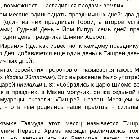
, возможность насладиться плодами земли».
том месяце одиннадцать праздничных дней: два 
а
(один из них предписан Торой, а второй уст
ами), Судный День – Йом Кипур, семь дней пр
и один день праздника Шмини Ацерет.
Израиля (где, как известно, к каждому празднику
о Дня, добавляется еще один день) в Тишрей две
ичных дней.
нигах еврейских пророков он называется также 
х (
Ходеш Эйтпаним
). Это выражение было употре
Царей (
Мелахим
I, 8): «Собрались к царю Шломо в
я в праздник, в Месяц могучих, он же седьмой 
мудрецы сказали: «Тишрей назван Месяцем м
, что в нем родились наши праотцы – сильны
языке Талмуда этот месяц называется Тишр
шения Первого Храма месяцы различались тол
м, но, вернувшись из Вавилона, евреи, прин