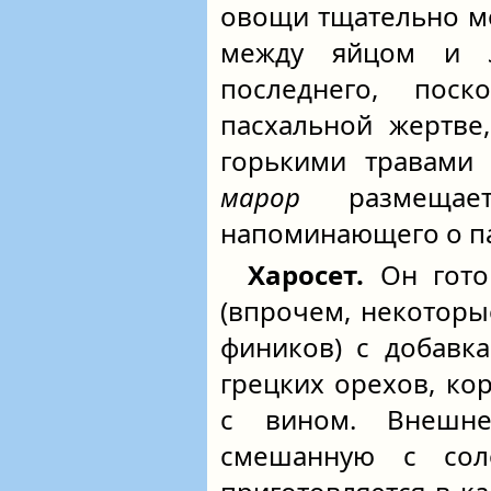
овощи тщательно м
между яйцом и
последнего, пос
пасхальной жертве
горькими травами 
марор
размещае
напоминающего о па
Харосет.
Он гото
(впрочем, некоторы
фиников) с добавк
грецких орехов, к
с вином. Внешне
смешанную с со