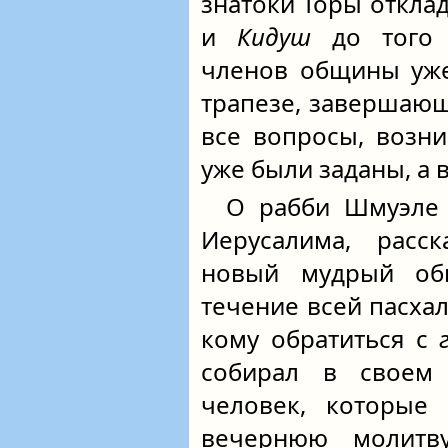
знатоки Торы откл
и
Кидуш
до того ч
членов общины уже
трапезе, завершающ
все вопросы, возн
уже были заданы, а
О рабби Шмуэле 
Иерусалима, расс
новый мудрый об
течение всей пасха
кому обратиться с
собирал в свое
человек, которые
вечернюю молитв