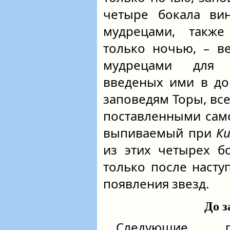
четыре бокала вин
мудрецами, такж
только ночью, – в
мудрецами для 
введеных ими в до
заповедям Торы, все
поставленными само
выпиваемый при
К
из этих четырех б
только после насту
появления звезд.
До з
Следующие п