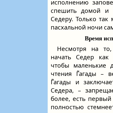
исполнению запове
спешить домой и 
Седеру. Только так
пасхальной ночи са
Время исп
Несмотря на то,
начать Седер как
чтобы маленькие д
чтения Г̃агады – 
Г̃агады и заключа
Седера, – запреща
более, есть первы
полностью стемнеет