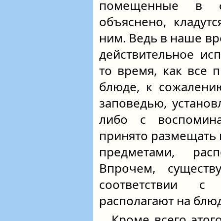
помещенные в ф
объяснено, кладут
ним. Ведь в наше вр
действительное ис
то время, как все
блюде, к сожалени
заповедью, установ
либо с воспомин
принято размещать м
предметами, рас
Впрочем, существ
соответствии с
располагают на блюд
Кроме всего этого