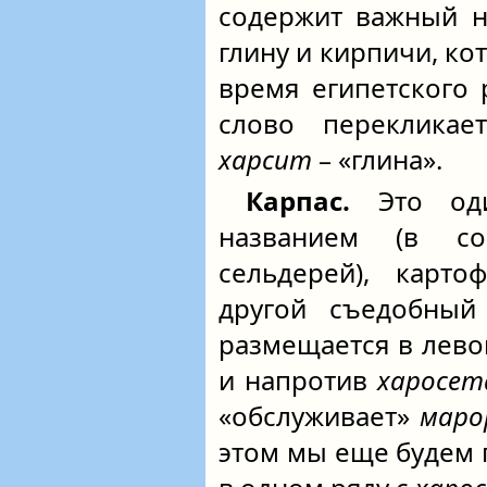
содержит важный 
глину и кирпичи, ко
время египетского 
слово перекликае
харсит
– «глина».
Карпас.
Это од
названием (в с
сельдерей), карто
другой съедобны
размещается в лево
и напротив
харосет
«обслуживает»
маро
этом мы еще будем г