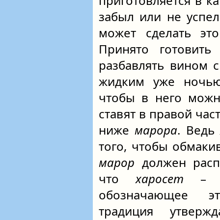
приготовляется в ка
забыл или не успел
может сделать это
Принято готовить
разбавлять вином с
жидким уже ночью
чтобы в него мож
ставят в правой час
ниже
марора
. Вед
того, чтобы обмаки
марор
должен распо
что
харосет
– эт
обозначающее э
традиция утверж