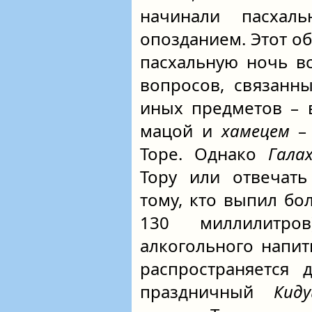
начинали пасха
опозданием. Этот об
пасхальную ночь в
вопросов, связанн
иных предметов – 
мацой и
хамецем
– 
Торе. Однако
Гала
Тору или отвечат
тому, кто выпил бо
130 миллилитро
алкогольного напитк
распространяется 
праздничный
Кид