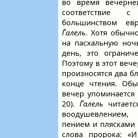
во время вечерне
соответствие с
большинством евр
Г̃алель
. Хотя обычн
на пасхальную ноч
день, это огранич
Поэтому в этот веч
произносятся два бл
конце чтения. Об
вечер упоминается
20).
Г̃алель
читаетс
воодушевлением,
пением и плясками 
слова пророка: «