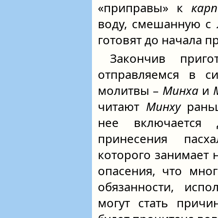
«приправы» к
карп
воду, смешанную с
готовят до начала п
Закончив приго
отправляемся в си
молитвы –
Минха
и
читают
Минху
раньш
нее включается 
принесения пасх
которого занимает 
опасения, что мно
обязанности, испо
могут стать причи