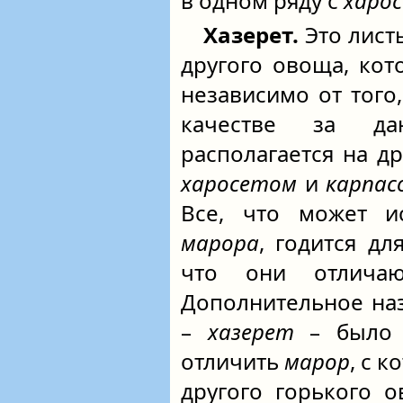
в одном ряду с
харо
Хазерет.
Это лист
другого овоща, ко
независимо от того
качестве за д
располагается на д
харосетом
и
карпас
Все, что может ис
марора
, годится д
что они отличаю
Дополнительное на
–
хазерет
– было в
отличить
марор
, с 
другого горького 