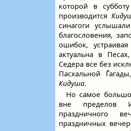
которой в субботу
производится
Киду
синагоги услышал
благословения, за
ошибок, устраива
актуальна в Песах
Седера все без иск
Пасхальной Г̃агад
Кидуша
.
Но самое большое
вне пределов 
праздничного в
праздничных вечер