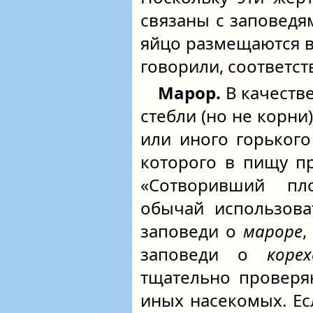
связаны с заповедя
яйцо размещаются в
говорили, соответст
Марор.
В качеств
стебли (но не корни
или иного горьког
которого в пищу п
«Сотворивший пл
обычай использова
заповеди о
мароре
,
заповеди о
корех
тщательно проверя
иных насекомых. Ес