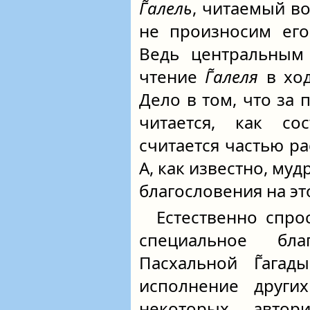
Г̃алель
, читаемый в
не произносим его
Ведь центральным 
чтение
Г̃алеля
в ход
Дело в том, что за
читается, как сос
считается частью ра
А, как известно, му
благословения на это
Естественно спро
специальное бл
Пасхальной Г̃ага
исполнение други
некоторых автор