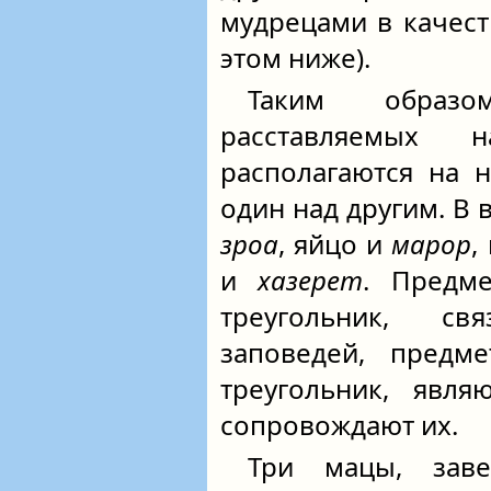
мудрецами в качест
этом ниже).
Таким образо
расставляемых 
располагаются на 
один над другим. В 
зроа
, яйцо и
марор
,
и
хазерет
. Предм
треугольник, с
заповедей, предм
треугольник, явля
сопровождают их.
Три мацы, заве