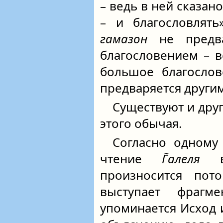
– ведь в ней сказан
– и благословлят
гамазон
не предва
благословением – в
большое благослов
предваряется други
Существуют и дру
этого обычая.
Согласно одному 
чтение
Г̃алеля
во
произносится пот
выступает фраг
упоминается Исход и