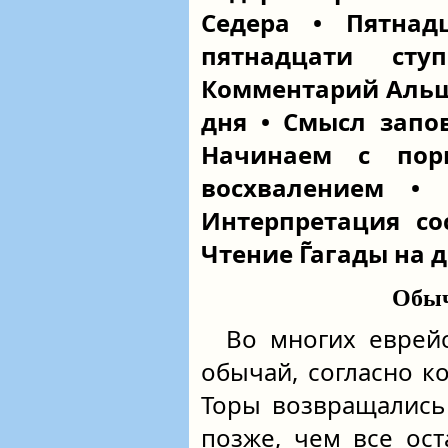
Седера • Пятнад
пятнадцати сту
Комментарий Альш
дня • Смысл запо
Начинаем с пор
восхвалением • 
Интерпретация сос
Чтение Г̃агады на 
Обыч
Во многих еврей
обычай, согласно к
Торы возвращались
позже, чем все ост