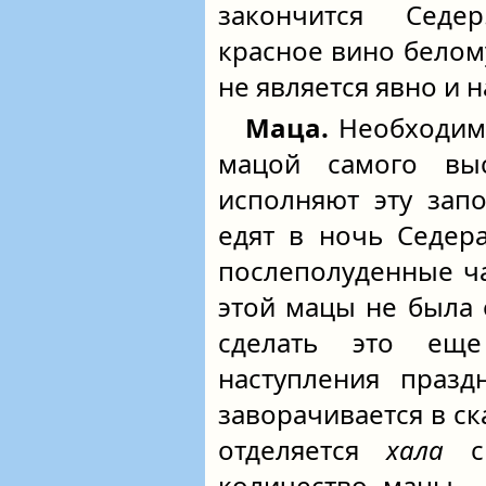
закончится Седе
красное вино белому
не является явно и 
Маца.
Необходим
мацой самого выс
исполняют эту зап
едят в ночь Седер
послеполуденные ча
этой мацы не была
сделать это ещ
наступления празд
заворачивается в ск
отделяется
хала
ср
количество мацы –