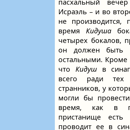
пасхальный вече
Исраэль – и во вто
не производится, 
время
Кидуша
бока
четырех бокалов, 
он должен быть 
остальными. Кроме т
что
Кидуш
в синаг
всего ради тех
странников, у котор
могли бы провести
время, как в п
пристанище есть
проводит ее в син