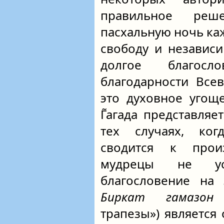
правильное реш
пасхальную ночь ка
свободу и независим
долгое благосл
благодарности Все
это духовное угощ
Г̃агада представляе
тех случаях, ког
сводится к произ
мудрецы не уст
благословение на 
Биркат гамазон
(
трапезы») является