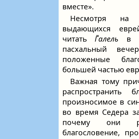
вместе».
Несмотря на 
выдающихся евре
читать
Г̃алель
в с
пасхальный вече
положенные благ
большей частью евр
Важная тому при
распространить 
произносимое в син
во время Седера з
почему они ре
благословение, пр