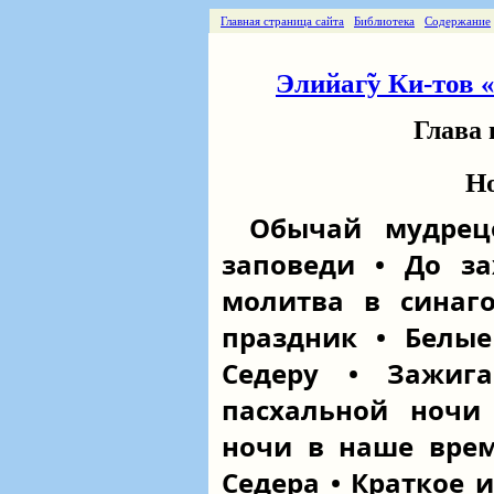
Главная страница сайта
Библиотека
Содержание
Элийаг̃у Ки-тов 
Глава 
Но
Обычай мудрец
заповеди • До за
молитва в синаг
праздник • Белы
Седеру • Зажиг
пасхальной ночи
ночи в наше врем
Седера • Краткое 