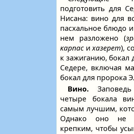
подготовить для С
Нисана: вино для в
пасхальное блюдо и 
нем разложено (
зр
карпас
и
хазерет
), 
к зажиганию, бокал д
Седере, включая м
бокал для пророка Эл
Вино.
Заповед
четыре бокала ви
самым лучшим, кото
Однако оно не 
крепким, чтобы ус