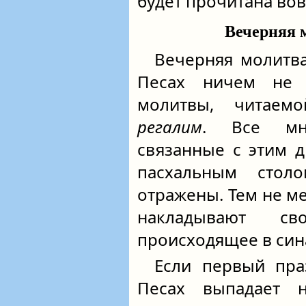
будет прочитана во
Вечерняя 
Вечерняя молитва
Песах ничем не 
молитвы, читаем
регалим
. Все мно
связанные с этим д
пасхальным сто
отражены. Тем не ме
накладывают с
происходящее в син
Если первый пра
Песах выпадает н