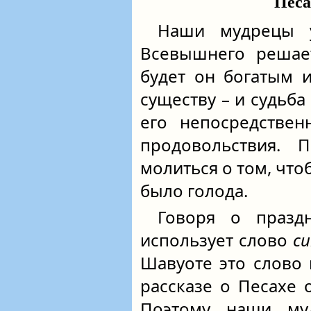
Песа
Наши мудрецы у
Всевышнего решает
будет он богатым и
существу – и судьба
его непосредствен
продовольствия. 
молиться о том, что
было голода.
Говоря о празд
использует слово
с
Шавуоте это слово 
рассказе о Песахе 
Поэтому наши му