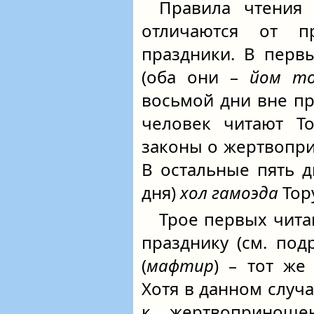
Правила чтения
отличаются от п
праздники. В перв
(оба они –
йом т
восьмой дни вне пр
человек читают То
законы о жертвопр
В остальные пять д
дня)
хол гамоэда
Тор
Трое первых чита
празднику (см. под
(
мафтир
) – тот же
Хотя в данном случа
к жертвоприношен