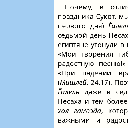
Почему, в отли
праздника Сукот, м
первого дня)
Г̃алел
седьмой день Песа
египтяне утонули в
«Мои творения ги
радостную песню!»
«При падении вр
(
Мишлей
, 24,17). П
Г̃алель
даже в седь
Песаха и тем боле
хол гамоэда
, кото
важными и радос