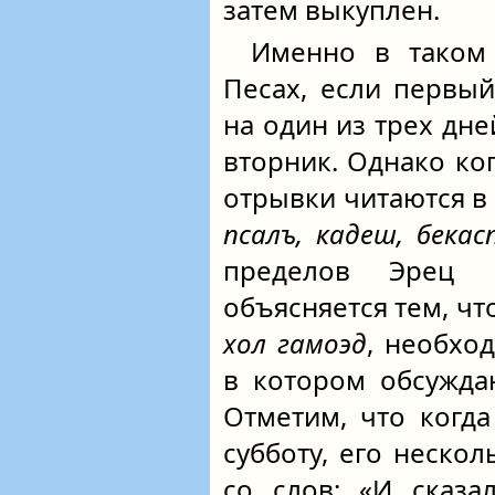
затем выкуплен.
Именно в таком 
Песах, если первы
на один из трех дне
вторник. Однако ког
отрывки читаются в
псалъ, кадеш, бекас
пределов Эрец
объясняется тем, чт
хол гамоэд
, необхо
в котором обсужда
Отметим, что когд
субботу, его неско
со слов: «И сказа