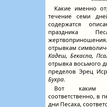
Какие именно о
течение семи дне
содержатся опис
праздника Пе
жертвоприношен
отрывкам символич
Кадеш, Бекаспа, Пса
отрывка восьмого д
пределов Эрец Иср
Бухра
.
Вот каким о
соответственно, в пе
дни Песаха, соответ