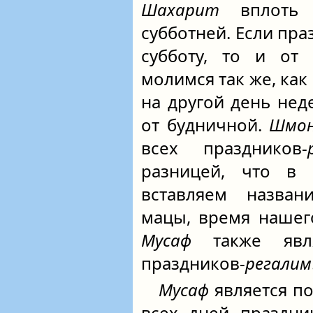
Шахарит
вплот
субботней. Если пр
субботу, то и от
молимся так же, как 
на другой день нед
от будничной.
Шмон
всех праздников-
разницей, что в
вставляем назван
мацы, время нашег
Мусаф
также явля
праздников-
регалим
Мусаф
является п
всех дней праздни