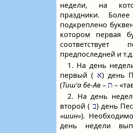
недели, на кот
праздники. Более
подкреплено букве
котором первая бу
соответствует 
предпоследней и т.д
1. На день недел
первый (
) день 
א
(
Тиш'а бе-Ав
–
– «тав
ת
2. На день недел
второй (
) день Пе
ב
«шин»
). Необходимо
день недели вып