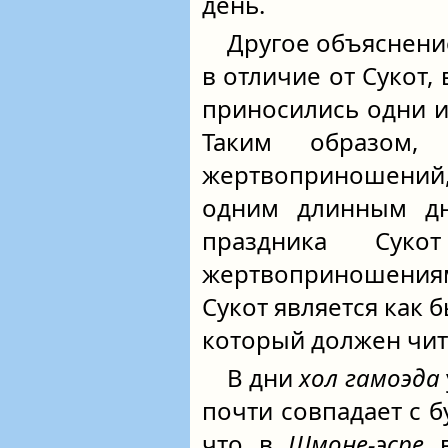
день.
Другое объяснение
в отличие от Сукот,
приносились одни 
Таким образом,
жертвоприношени
одним длинным дн
праздника Суко
жертвоприношения
Сукот является как 
который должен чи
В дни
хол гамоэда
почти совпадает с б
что в
Шмоне-эсре
в