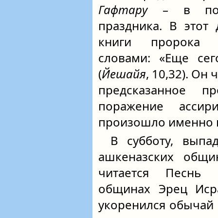
Гафтару
– в посл
праздника. В этот
книги пророка 
словами: «Еще сег
(
Йешайя
, 10,32). Он
предсказанное п
поражение ассир
произошло именно в
В субботу, вып
ашкеназских общи
читается Песнь 
общинах Эрец Иср
укоренился обычай 