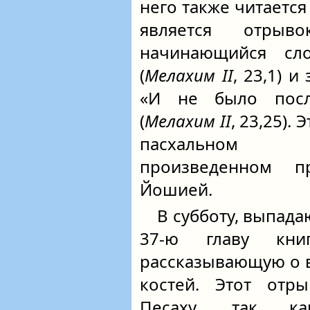
него также читаетс
является отрыв
начинающийся сл
(
Мелахим II
, 23,1) 
«И не было посл
(
Мелахим II
, 23,25).
пасхальном 
произведенном 
Йошией.
В субботу, выпад
37-ю главу кни
рассказывающую о 
костей. Этот отр
Песаху, так ка