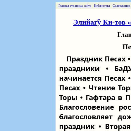
Главная страница сайта
Библиотека
Содержание
Элийаг̃у Ки-тов 
Гла
Пе
Праздник Песах •
праздники • БаД
начинается Песах 
Песах • Чтение То
Торы • Гафтара в П
Благословение ро
благословляет до
праздник • Вторая