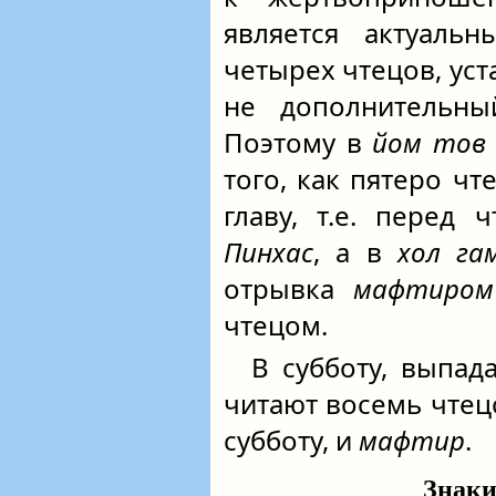
является актуальн
четырех чтецов, уст
не дополнительн
Поэтому в
йом тов
того, как пятеро ч
главу, т.е. перед
Пинхас
, а в
хол га
отрывка
мафтиром
чтецом.
В субботу, выпа
читают восемь чтец
субботу, и
мафтир
.
Знаки