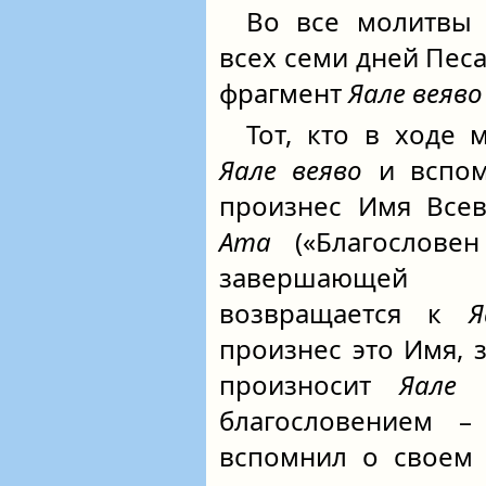
Во все молитв
всех семи дней Пес
фрагмент
Яале веяво
Тот, кто в ходе 
Яале веяво
и вспом
произнес Имя Все
Ата
(«Благословен
завершающей
возвращается к
Я
произнес это Имя, 
произносит
Яале 
благословением 
вспомнил о своем 