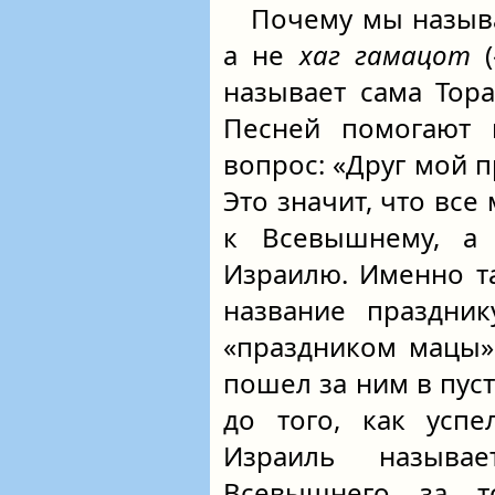
Почему мы называ
а не
хаг гамацот
(
называет сама Тор
Песней помогают 
вопрос: «Друг мой п
Это значит, что вс
к Всевышнему, а 
Израилю. Именно т
название праздник
«праздником мацы»
пошел за ним в пуст
до того, как успе
Израиль называ
Всевышнего за 