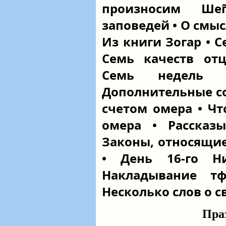
произносим Ше
заповедей • О смыс
Из книги Зогар • С
Семь качеств отц
Семь недель
Дополнительные со
счетом омера • Чт
омера • Рассказ
Законы, относящие
• День 16-го Н
Накладывание т
Несколько слов о с
Пра