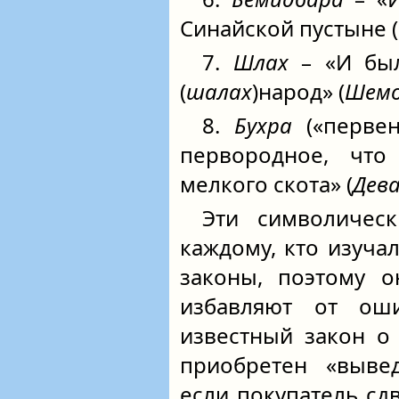
Синайской пустыне (
7.
Шлах
– «И был
(
шалах
)народ» (
Шем
8.
Бухра
(«первен
первородное, что
мелкого скота» (
Дев
Эти символичес
каждому, кто изуча
законы, поэтому о
избавляют от ош
известный закон о
приобретен «вывед
если покупатель сдв