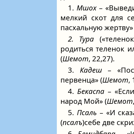
1.
Мшох
– «Выведи
мелкий скот для с
пасхальную жертву» 
2. Тура
(«теленок
родиться теленок ил
(
Шемот
, 22,27).
3.
Кадеш
– «Пос
первенца» (
Шемот
, 
4.
Бекаспа
– «Если
народ Мой» (
Шемот
5.
Псаль
– «И сказ
(
псалъ
)себе две скри
6.
Бемидбара
– «И