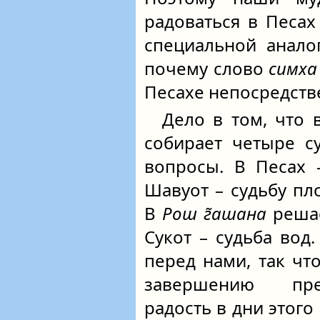
радоваться в Песа
специальной аналог
почему слово
симха
Песахе непосредств
Дело в том, что 
собирает четыре с
вопросы. В Песах 
Шавуот – судьбу пл
В
Рош г̃ашана
решае
Сукот – судьба вод
перед нами, так чт
завершению пре
радость в дни этого