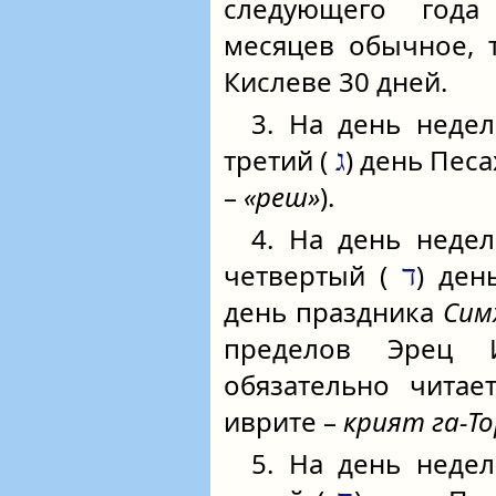
следующего года
месяцев обычное, 
Кислеве 30 дней.
3. На день недел
третий (
) день Пес
ג
–
«реш»
).
4. На день недел
четвертый (
) ден
ד
день праздника
Сим
пределов Эрец 
обязательно читае
иврите –
крият га-Т
5. На день недел