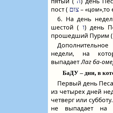
пятый (
) день Пе
ה
пост (
–
«цом
»,то
צום
6. На день недел
шестой (
) день П
ו
прошедший Пурим (
Дополнительное
недели, на кото
выпадает
Лаг ба-оме
БаДУ – дни, в ко
Первый день Песа
из четырех дней нед
четверг или субботу
не выпадает на 