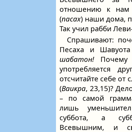
отношению к нам 
(
пасах
) наши дома, 
Так учил рабби Леви
Спрашивают: поч
Песаха и Шавуота
шабатон!
Почему д
употребляется др
отсчитайте себе от
(
Ваикра
, 23,15)? Де
– по самой грамм
лишь уменьшите
суббота, а суб
Всевышним, и св