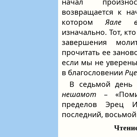
начал произ
возвращается к на
котором
Яале в
изначально. Тот, кт
завершения мол
прочитать ее заново
если мы не уверены
в благословении
Рце
В седьмой день 
нешамот
– «Помин
пределов Эрец И
последний, восьмой
Чтение