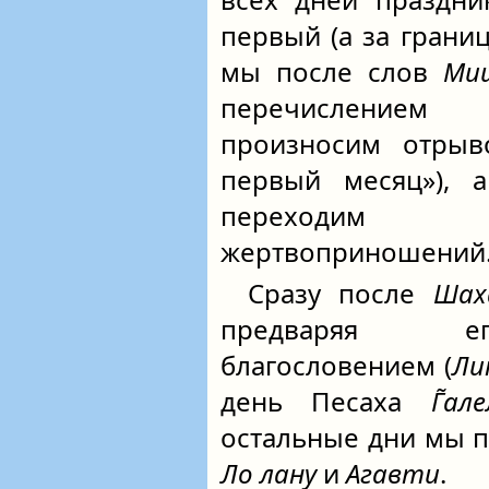
первый (а за границ
мы после слов
Ми
перечисление
произносим отры
первый месяц»), 
переходим 
жертвоприношений
Сразу после
Шах
предваряя ег
благословением (
Ли
день Песаха
Г̃ал
остальные дни мы п
Ло лану
и
Агавти
.