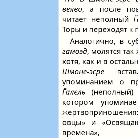
веяво
, а после по
читает неполный
Г
Торы и переходят к
Аналогично, в с
гамоэд
, молятся так
хотя, как и в остал
Шмоне-эсре
встав
упоминанием о пр
Г̃алель
(неполный)
котором упоминае
жертвоприношения: 
овцы» и «Освящаю
времена»,