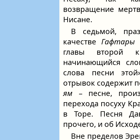
возвращение мертв
Нисане.
В седьмой, пра
качестве
Гафтары
ч
главы второй к
начинающийся сло
слова песни этой
отрывок содержит 
ям
– песне, произ
перехода посуху Кр
в Торе. Песня Дав
прочего, и об Исходе
Вне пределов Эре