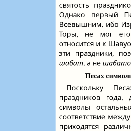
святость праздник
Однако первый П
Всевышним, ибо Из
Торы, не мог его
относится и к Шаву
эти праздники, по
шабат
, а не
шабато
Песах символи
Поскольку Пе
праздников года, 
символы остальных
соответствие между
приходятся различ