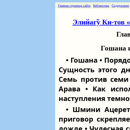
Главная страница сайта
Библиотека
Содержание
Элийаг̃у Ки-тов 
Гла
Гошана 
• Гошана • Поряд
Сущность этого дн
Семь против семи 
Арава • Как испо
наступления темн
• Шмини Ацерет
приговор скрепляе
дожде • Чудесная с