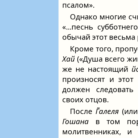
псалом».
Однако многие сч
«...песнь субботне
обычай этот весьма
Кроме того, проп
Хай
(«Душа всего жи
же не настоящий
й
произносят и этот
должен следовать
своих отцов.
После
Г̃алеля
(или
Гошана
в том поря
молитвенниках, и 