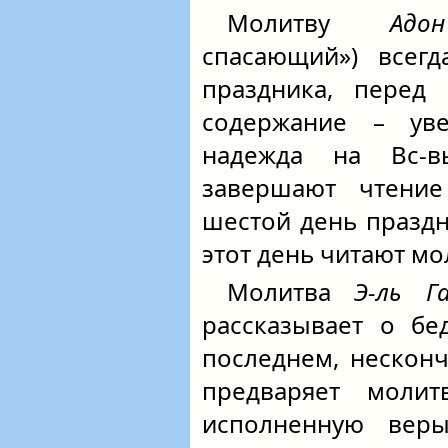
Молитву
Адо
спасающий») всег
праздника, перед
содержание – ув
надежда на Вс-
завершают чтен
шестой день праздн
этот день читают м
Молитва
Э-ль Г
рассказывает о бе
последнем, неско
предваряет молит
исполненную вер