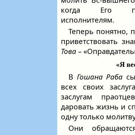
когда Его пр
исполнителям.
Теперь понятно, 
приветствовать з
Това
– «Оправдатель
«Я ве
В
Гошана Раба
сы
всех своих заслуг
заслугам праотц
даровать жизнь и с
одну только молитву
Они обращаютс