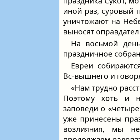
праздника Сукот, мог
иной раз, суровый 
уничтожают на Неб
выносят оправдател
На восьмой день
праздничное собран
Евреи собираютс
Вс-вышнего и говоря
«Нам трудно расст
Поэтому хоть и н
заповеди о «четырех
уже принесены пра
возлияния, мы н
продолжаем радоват