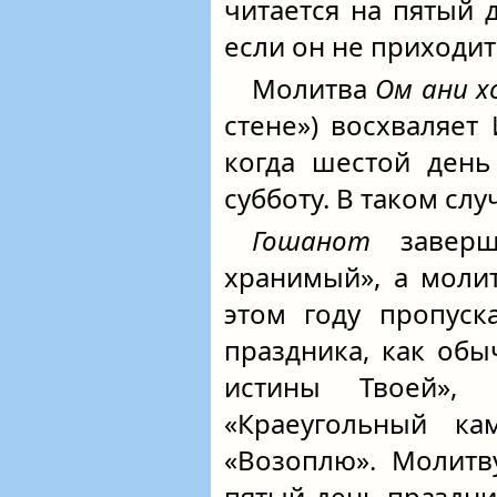
читается на пятый 
если он не приходитс
Молитва
Ом ани х
стене») восхваляет
когда шестой день
субботу. В таком слу
Гошанот
заверш
хранимый», а моли
этом году пропуск
праздника, как обы
истины Твоей»,
«Краеугольный ка
«Возоплю». Молитв
пятый день праздник