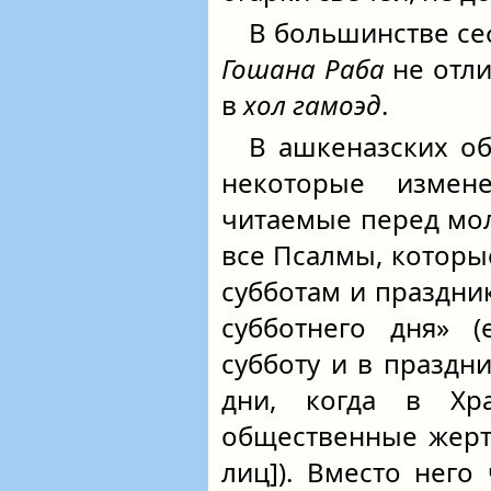
В большинстве се
Гошана Раба
не отли
в
хол гамоэд
.
В ашкеназских об
некоторые изме
читаемые перед мо
все Псалмы, которы
субботам и праздник
субботнего дня» (
субботу и в праздн
дни, когда в Хр
общественные жерт
лиц]). Вместо него