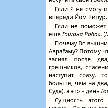
Если Я не смогу 
впереди Йом Кипур.
Если не поможет 
еще
Гошана Раба
». (
Почему Вс-вышний
Авраг̃аму? Потому чт
засиял после два
грешников, спасен
наступит сразу, 
больше, чем на два
Суда), а это – день
Го
Сущность этого
молить Вс-вышнего