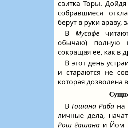
свитка Торы. Дойдя
собравшиеся откл
берут в руки араву,
В
Мусафе
читают
обычаю) полную
сокращая ее, как в 
В этот день устр
и стараются не со
которая дозволена 
Сущно
В
Гошана Раба
на 
личные дела, нача
Рош г̃ашана
и Йом 