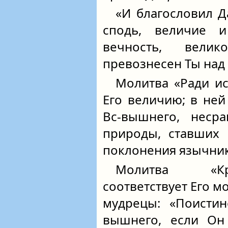
«И благословил Да
сподь, величие и
вечность, вели
превознесен Ты над
Молитва «Ради ис
Его величию; в ней
Вс-вышнего, неср
природы, ставших 
поклонения язычник
Молитва «Кр
соответствует Его м
мудрецы: «Поистин
вышнего, если Он