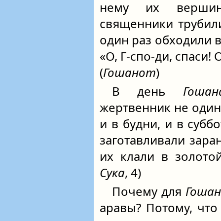
нему их вершин
священники трубил
один раз обходили в
«О, Г-спо-ди, спаси! 
(
Гошанот
)
В день
Гоша
жертвенник не один, 
и в будни, и в суббо
заготавливали заран
их клали в золотой
Сука
, 4)
Почему для
Гошан
аравы? Потому, что