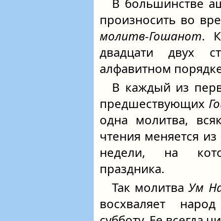
В большинстве а
произносить во вре
молитв-Гошанот
. 
двадцати двух с
алфавитном порядке
В каждый из перв
предшествующих
Г
одна молитва, вся
чтения меняется из 
недели, на кот
праздника.
Так молитва
Ум Н
восхваляет наро
субботу. Ее всегда ч