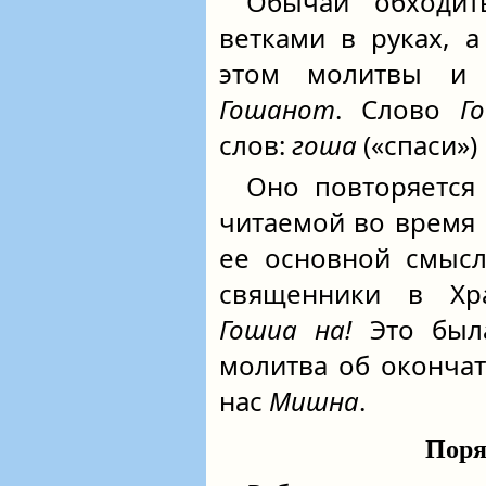
Обычай обходит
ветками в руках, 
этом молитвы и
Гошанот
. Слово
Г
слов:
гоша
(«спаси»)
Оно повторяется
читаемой во время 
ее основной смысл
священники в Хра
Гошиа на!
Это была
молитва об окончат
нас
Мишна
.
Поря