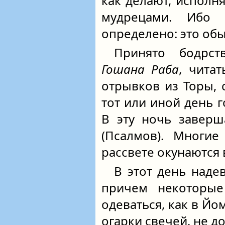
как делают, исполн
мудрецами. Ибо
определено: это обы
Принято бодрст
Гошана Раба
, чита
отрывков из Торы, 
тот или иной день г
В эту ночь завер
(Псалмов). Многие
рассвете окунаются
В этот день наде
причем некоторые
одеваться, как в Йом
огарки свечей, не д