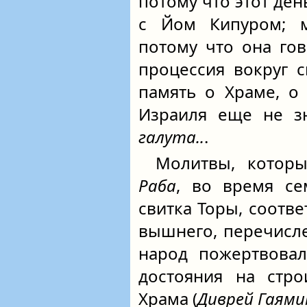
потому что этот ден
с Йом Кипуром; м
потому что она гов
процессия вокруг с
память о Храме, о
Израиля еще не зн
галута..
.
Молитвы, котор
Раба
, во время се
свитка Торы, соотве
вышнего, перечисл
народ пожертвовал
достояния на стро
Храма (
Диврей Гаям