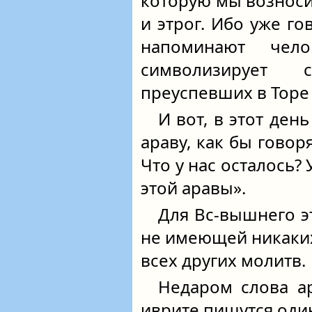
которую мы возноси
и этрог. Ибо уже го
напоминают чел
символизирует 
преуспевших в Торе
И вот, в этот ден
араву, как бы говор
Что у нас осталось? 
этой аравы».
Для Вс-вышнего э
не имеющей никаких
всех других молитв.
Недаром слова а
иврите пишутся оди