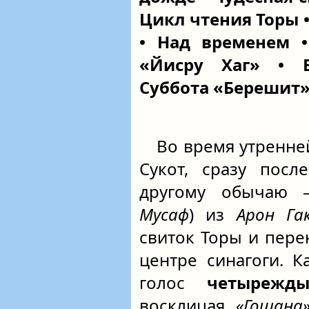
Цикл чтения Торы 
• Над временем 
«Йисру Хаг» • Б
Суббота «Берешит
Во время утренне
Сукот, сразу пос
другому обычаю 
Мусаф
) из
Арон Га
свиток Торы и пере
центре синагоги. 
голос
четырежд
восклицая
«Гошана