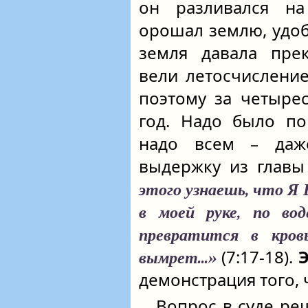
он разливался на
орошал землю, удоб
земля давала прек
вели летосчислени
поэтому за четыре
год. Надо было по
надо всем – даж
выдержку из главы
этого узнаешь, что Я 
в моей руке, по вод
превратится в кров
(7:17-18).
Э
вымрет...»
демонстрация того, 
Вопрос в суде ре