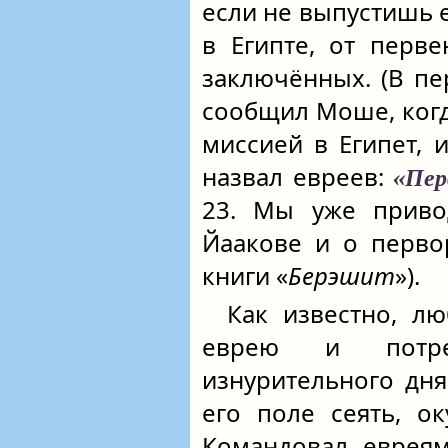
если не выпустишь 
в Египте, от перв
заключённых. (В пе
сообщил Моше, когд
миссией в Египет,
назвал евреев:
«Пер
23. Мы уже привод
Йаакове и о перво
книги «
Берэшит
»).
Как известно, л
еврею и потре
изнурительного дня
его поле сеять, ок
Командовал евреям