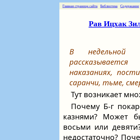
Главная страница сайта
Библиотека
Содержание
Рав Ицхак Зил
В недельной г
рассказываетс
наказаниях, пост
саранчи, тьме, сме
Тут возникает мн
Почему Б-г покар
казнями? Может б
восьми или девяти
недостаточно? Поч