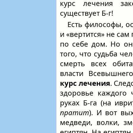
курс лечения зак
существует Б-г!
Есть философы, о
и «вертится» не сам 
по себе дом. Но о
того, что судьба че
смерть всех обит
власти Всевышнег
курс лечения
. След
здоровье каждого 
руках Б-га (на ивр
пратит
). И вот вы
медведи, волки, зм
египтян. На египтян