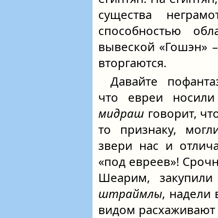
существа неграмо
способностью об
вывеской «Гошэн» –
вторгаются.
Давайте пофанта
что евреи носили
мидраш
говорит, что
то признаку, могл
звери нас и отлич
«под евреев»! Сроч
Шеарим, закупили
штраймлы
, надели
видом расхаживают п