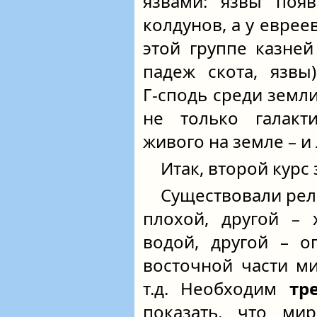
язвами: язвы появ
колдунов, а у евреев
этой группе казней
падеж скота, язвы
Г‑сподь среди земли»
не только галакт
живого на земле – и
Итак, второй курс
Существовали рели
плохой, другой – 
водой, другой – о
восточной части ми
т.д. Необходим
тр
показать, что ми