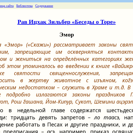
ница сайта
Библиотека
Содержание
Рав Ицхак Зильбер «Беседы о Торе»
Эмор
а «Эмор» («Скажи») рассматривает законы свя
ним,
запрещающие им оскверняться контакт
ом и жениться на определённых категориях ж
 об этом упоминалось во введении к книге «Вайикра
же святости священнослужения, запреща
носить в жертву животное с изъяном,
ког̃
ческим недостатком – служить в Храме и т.д. В
ве подробно излагаются законы праздников
уот
,
Рош г̃ашана
,
Йом-Кипур
, Сукот,
Шемини ацэрэ
го в недельной главе содержатся шестьдес
ди: тридцать девять запретов –
ло таасэ,
нап
ение работать в Песах и другие праздники, и д
е предписания –
асэ,
например, приказ освяща