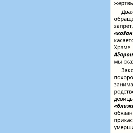
жертв
Два
обраще
запрет
«ког̃а
касаетс
Храме 
Аг̃аро
мы ска
Зак
похор
занима
родств
девицы
«ближ
обяза
прикас
умерши