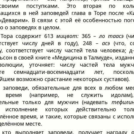
своими поступками. Это вторая по коли
ащихся в ней заповедей глава в Торе после «К
«Деварим». В связи с этой её особенностью по
о о заповедях в целом.
 Тора содержит 613
мицвот:
365 –
ло таасэ
(чи
тствует числу дней в году), 248 –
асэ
(что, с
у, соответствует числу частей тела человека; д-
ьсон в своей книге «Медицина в Талмуде», издан
волюции, уточняет: числу частей тела муж
сте семнадцати-восемнадцати лет, поско
йшем возможно срастание некоторых суставов).
ь заповеди, обязательные для всех в любом ме
 время (например, не служить идолам)
тельные только для мужчин (надевать
тефили
, исполнение которых действительно то
лённое время, и такие, которые связаны с испо
делённом месте.
, кто выполняет заповеди, получает награду о