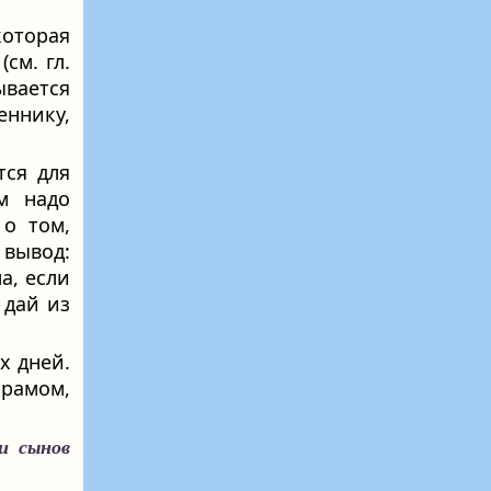
которая
см. гл.
ывается
еннику,
тся для
м надо
 о том,
 вывод:
а, если
 дай из
х дней.
Храмом,
и сынов