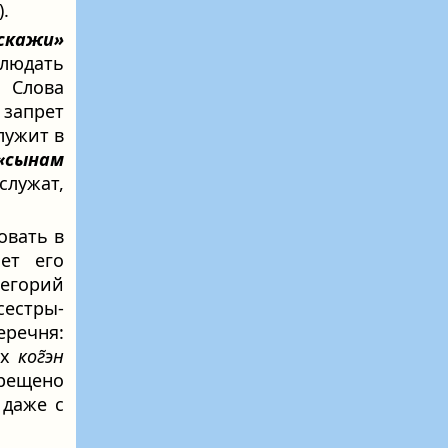
).
скажи»
блюдать
 Слова
запрет
лужит в
«сынам
служат,
овать в
ет его
тегорий
сестры-
еречня:
ях
ког̃эн
рещено
 даже с