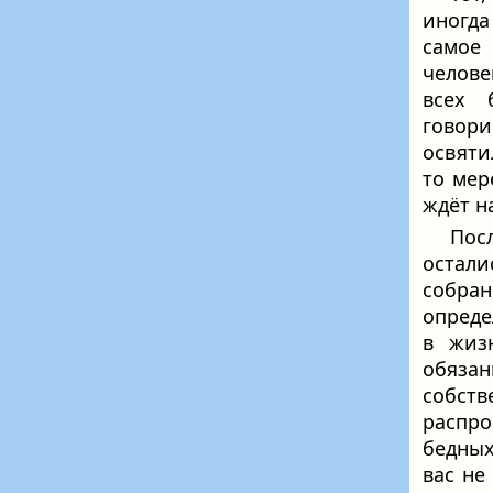
иногда
самое
челове
всех 
говор
освяти
то мер
ждёт н
Пос
остал
собра
опреде
в жиз
обяза
собст
распр
бедных
вас не