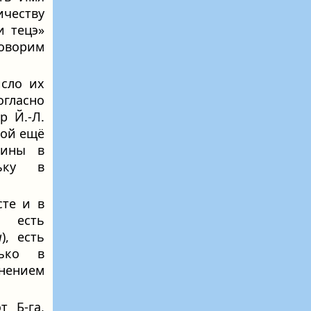
честву
и тецэ»
говорим
сло их
огласно
р Й.-Л.
ной ещё
чины в
льку в
сте и в
, есть
н
), есть
лько в
лнением
т Б‑га,