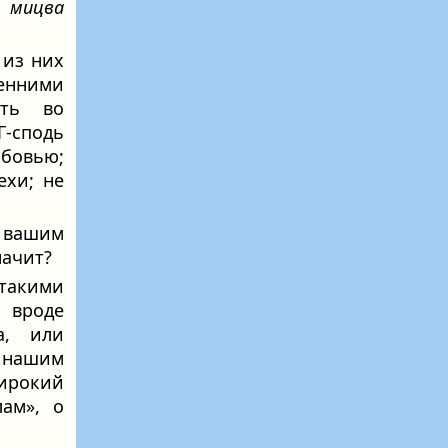
а
мицва
 из них
енними
ить во
 Г‑сподь
бовью;
ехи; не
а вашим
начит?
 такими
 вроде
а, или
 нашим
ирокий
ам», о