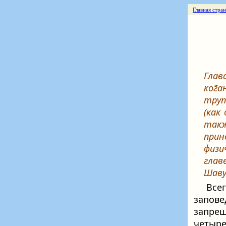
Главная стра
Глав
ког̃а
труп
(как
так
при
физи
гла
Шав
Все
запове
запрещ
четыр