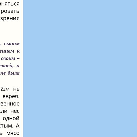
няться
ровать
зрения
, сынам
вением к
 своим –
воей, и
 не была
г̃эн
не
еврея.
твенное
сли нёс
 одной
стым. А
ь мясо