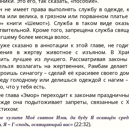
ники. Это его, так сказать, «пособие».
эн
не имеет права выполнять службу в одежде, 
ла или велика, в грязном или порванном платье (
э» книги «Шемот»). Служба в таком виде оказ
твительной. Кроме того, запрещена служба свящ
игшему более месяца волос.
 уже сказано в аннотации к этой главе, не годи
сения в жертву животное с изъяном. В Хра
ить лучшее из лучшего. Рассматривая законы
ельзя возлагать на жертвенник, Рамбам делает
троишь синагогу – сделай её красивее своего дом
еду голодному или делишься одеждой с нагим –
, что у тебя есть.
ее глава «Эмор» переходит к законам праздничны
жде она подытоживает запреты, связанные с 
стихом:
е хулите Моё святое Имя, да буду Я освящён сред
(22:32).
, Я – Г‑сподь, освящающий вас»