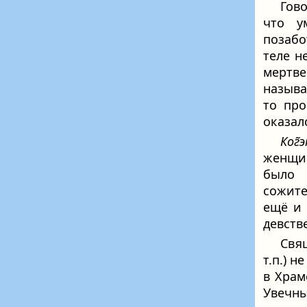
Гов
что у
позабо
теле н
мертв
назыв
то пр
оказал
Ког̃
женщин
было
сожите
ещё и 
девств
Свя
т.п.) 
в Храм
Увечн