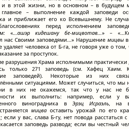
 и в этой жизни, но в основном – в будущем 
 главное – выполнение каждой заповеди ос
ка и приближает его ко Всевышнему. Не случ
благословениях перед исполнением запове
им: «
...ашэр кидешану бе-мицвотав...
» – «...
л нас Своими заповедями...» Нарушение
мицвы
в
е удаляет человека от Б‑га, не говоря уже о том, 
аказание за проступок.
ле разрушения Храма исполнимыми практически 
ись только 271 заповедь (см. Хафец Хаим. К
ние заповедей). Некоторые из них свя
лёнными ситуациями. Может случиться, что мы 
ни в них не окажемся, так что у нас не б
нности их выполнить: например, если у в
венного виноградника в
Эрэц Исраэль
, на 
остраняется
мицва
оставить урожай по его кра
; если у вас, слава Б‑гу, нет повода расстаться с
 касается заповедь развода; если вы честный че