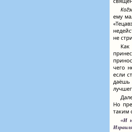
священ
Ког̃
ему ма
«Тецав
недейс
не стр
Как
прине
принос
чего н
если с
даёшь 
лучшего
Дал
Но пре
таким 
«И н
Израиля