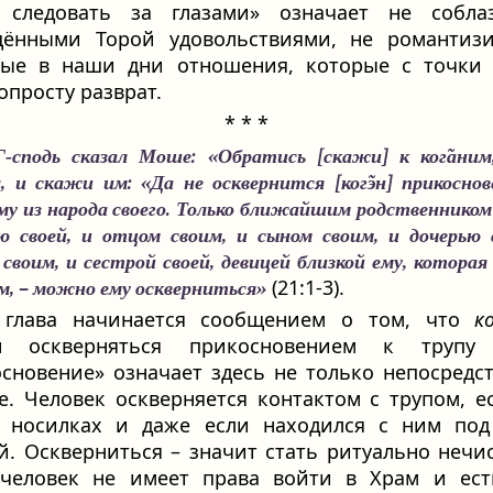
 следовать за глазами» означает не соблаз
щёнными Торой удовольствиями, не романтизи
тые в наши дни отношения, которые с точки 
опросту разврат.
* * *
‑сподь сказал Моше: «Обратись [скажи] к ког̃аним
а, и скажи им: «Да не осквернится [ког̃эн] прикосно
у из народа своего. Только ближайшим родственником
 своей, и отцом своим, и сыном своим, и дочерью с
своим, и сестрой своей, девицей близкой ему, которая
(21:1-3).
, – можно ему оскверниться»
 глава начинается сообщением о том, что
ко
н оскверняться прикосновением к трупу 
сновение» означает здесь не только непосредс
е. Человек оскверняется контактом с трупом, е
а носилках и даже если находился с ним под
. Оскверниться – значит стать ритуально нечи
 человек не имеет права войти в Храм и ест