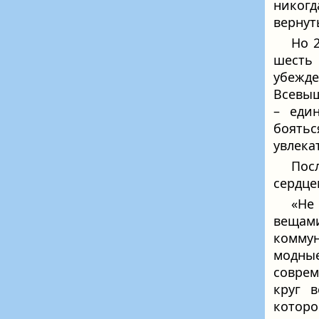
никогд
вернуть
Но 
шесть
убежд
Всевышн
– еди
боятьс
увлека
Посл
сердце
«Не
вещам
комму
модны
соврем
круг 
которо