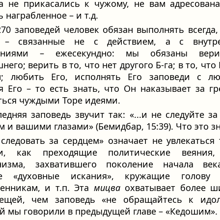
а не прикасались к чужому, не вам адресован
 награбленное – и т.д.
270 заповедей человек обязан выполнять всегда,
 – связанные не с действием, а с внутр
ениями – ежесекундно: мы обязаны вер
его; верить в то, что нет другого Б‑га; в то, что
н; любить Его, исполнять Его заповеди с лю
я Его – то есть знать, что Он наказывает за гр
ться чуждыми Торе идеями.
едняя заповедь звучит так: «...и не следуйте з
м и вашими глазами» (Бемидбар, 15:39). Что это з
 следовать за сердцем» означает не увлекаться
и, как преходящие политические веяния,
низма, захватившего поколение начала век
е «духовные искания», кружащие голову
енникам, и т.п. Эта
мицва
охватывает более ш
вещей, чем заповедь «не обращайтесь к идол
й мы говорили в предыдущей главе – «Кедошим».