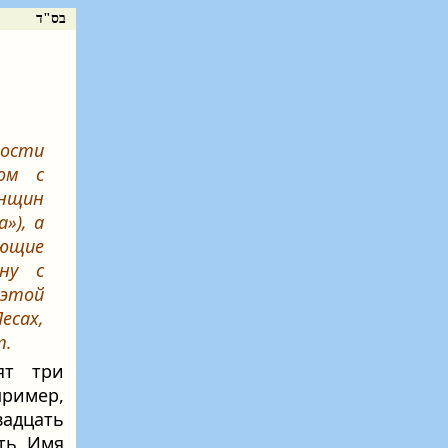
בס"ד
тости
ом с
енщин
»), а
ющие
эну
с
 этой
Песах
,
т
.
ят три
ример,
вадцать
ть Имя