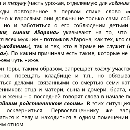
ы и
теруму
(часть урожая, отделяемую для
ког̃аним
жды повторенное в первом стихе слово
«
но к взрослым: они должны не только сами со
, но и заботиться о его соблюдении детьми.
ним, сынам Аг̃арона»
указывают на то, что 
я всех мужчин – потомков Аг̃арона, как тех, кто с
(«
ког̃аним
»), так и тех, кто в Храме не служит (
на»
). По каким причинам есть такие, которые не 
жем чуть ниже.
он Торы, таким образом, запрещает
ког̃эну
участв
онах, посещать кладбище и т.п., но обязыва
ться делами, связанными со смертью семи ка
енников: отца и матери, сына и дочери, брата, 
 и жены – о последней говорят слова в начале п
айшим родственником своим»
. В этих ситуаци
н оскверниться. Первосвященнику же зап
аться к телу и находиться в одном помещении
м отцом.