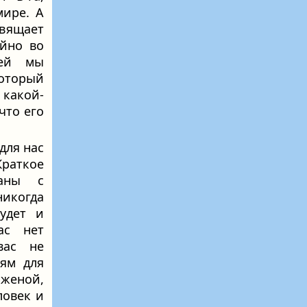
мире. А
вящает
айно во
дей мы
Который
 какой-
что его
для нас
раткое
заны с
никогда
удет и
ас нет
вас не
ям для
 женой,
ловек и