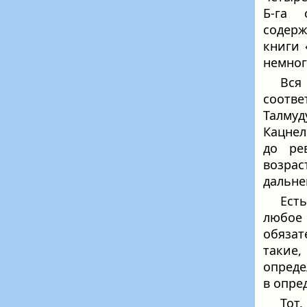
Б‑га 
содерж
книги 
немног
Вся
соотве
Талмуд
Кацнел
до ре
возра
дальне
Ест
любое
обяза
такие
опреде
в опре
Тот