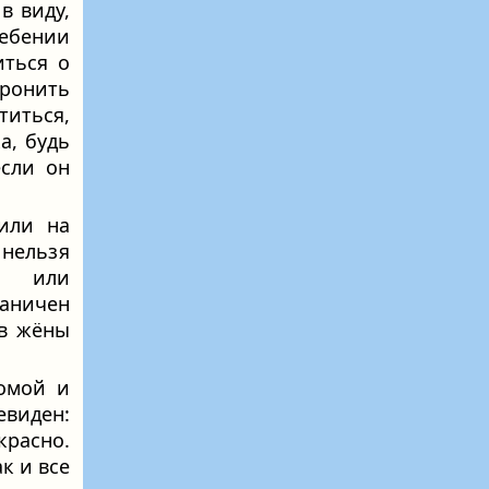
в виду,
ебении
иться о
оронить
иться,
а, будь
сли он
или на
 нельзя
у или
раничен
 в жёны
ромой и
евиден:
красно.
к и все