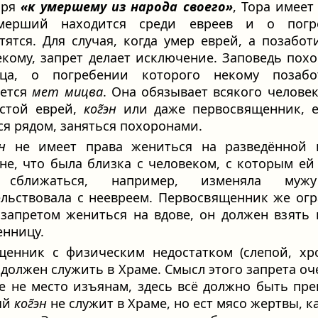
оря
«к умершему из народа своего»
, Тора имеет 
мерший находится среди евреев и о погр
тятся. Для случая, когда умер еврей, а позабот
екому, запрет делает исключение. Заповедь пох
еца, о погребении которого некому позабот
ается
мет мицва
. Она обязывает всякого человек
остой еврей,
ког̃эн
или даже первосвященник, е
ся рядом, заняться похоронами.
эн
не имеет права жениться на разведённой 
е, что была близка с человеком, с которым ей
 сближаться, например, изменяла муж
льствовала с неевреем. Первосвященник же ог
запретом жениться на вдове, он должен взять
енницу.
щенник с физическим недостатком (слепой, х
не должен служить в Храме. Смысл этого запрета оч
е не место изъянам, здесь всё должно быть пре
ый
ког̃эн
не служит в Храме, но ест мясо жертвы, ка