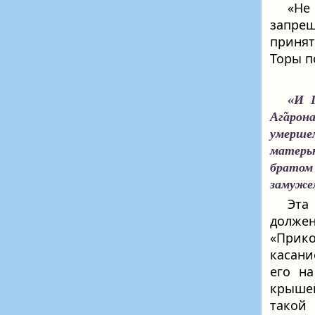
«Не
запре
приня
Торы п
«И Г
Аг̃арон
умершем
матерью
братом 
замужем
Эта
долже
«Прико
касани
его н
крышей
такой