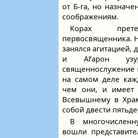
от Б‑га, но назнач
соображениям.
Корах прет
первосвященника. Н
занялся агитацией,
и Аг̃арон узу
священнослужение в
на самом деле каж
чем они, и имеет
Всевышнему в Храм
собой двести пятьде
В многочисленн
вошли представите