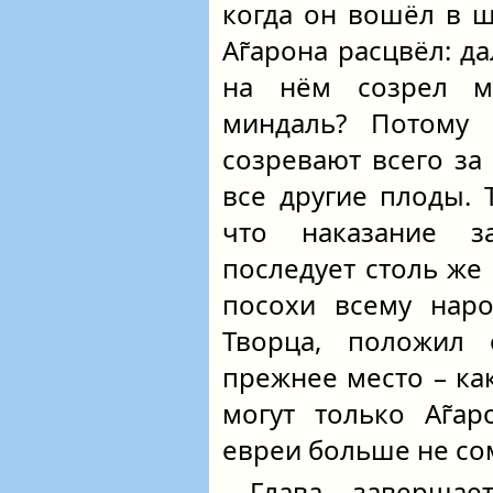
когда он вошёл в ш
Аг̃арона расцвёл: да
на нём созрел м
миндаль? Потому 
созревают всего за
все другие плоды. 
что наказание 
последует столь же
посохи всему наро
Творца, положил 
прежнее место – как
могут только Аг̃а
евреи больше не со
Глава завершае