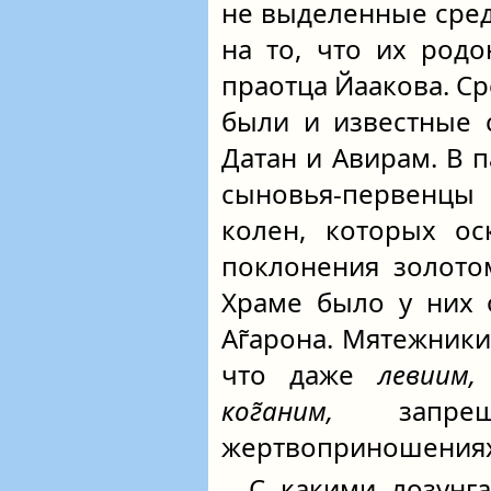
не выделенные сред
на то, что их род
праотца Йаакова. С
были и известные 
Датан и Авирам. В 
сыновья-первенцы
колен, которых ос
поклонения золото
Храме было у них 
Аг̃арона. Мятежники
что даже
левиим,
ког̃аним,
запрещ
жертвоприношениях
С какими лозунг