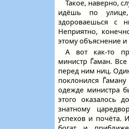
Такое, наверно, с
идёшь по улице,
здороваешься с н
Неприятно, конечн
этому объяснение и
А вот как-то п
министр Г̃аман. Все
перед ним ниц. Оди
поклонился Г̃аману
одежде министра б
этого оказалось д
знатному царедво
успехов и почёта. 
богат и приближ