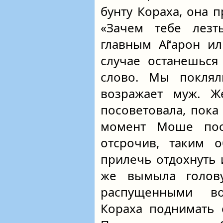
бунту Кораха, она п
«Зачем тебе лезт
главным Аг̃арон и
случае останешься
слово. Мы поклял
возражает муж. Ж
посоветовала, пока 
момент Моше пос
отсрочив, таким о
прилечь отдохнуть 
же вымыла голов
распущенными в
Кораха поднимать 