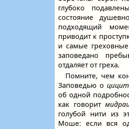
глубоко подавлены
состояние душевн
подходящий моме
приводит к проступ
и самые греховные
заповедано пребы
отдаляет от греха.
Помните, чем кон
Заповедью о
цици
об одной подробнос
как говорит
мидра
голубой нити из э
Моше: если вся од