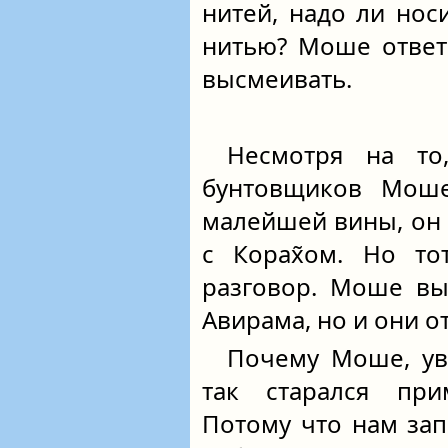
нитей, надо ли нос
нитью? Моше ответи
высмеивать.
Несмотря на то
бунтовщиков Моше
малейшей вины, он 
с Корах̃ом. Но то
разговор. Моше вы
Авирама, но и они о
Почему Моше, ув
так старался при
Потому что нам за