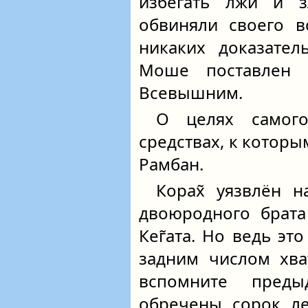
избегать лжи и з
обвиняли своего в
никаких доказател
Моше поставлен 
Всевышним.
О целях самог
средствах, к которы
Рамбан.
Корах̃ уязвлён 
двоюродного брата
Кег̃ата. Но ведь эт
задним числом хва
вспомните пред
обречены сорок ле