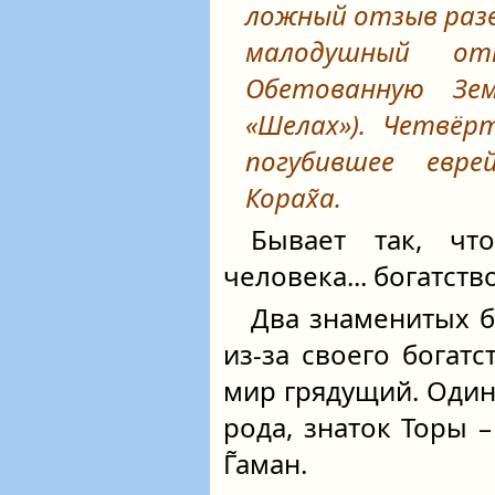
ложный отзыв раз
малодушный о
Обетованную Зем
«
Шелах
»). Четвёр
погубившее евр
Корах̃а.
Бывает так, чт
человека... богатств
Два знаменитых б
из-за своего богатс
мир грядущий. Один 
рода, знаток Торы –
Г̃аман.