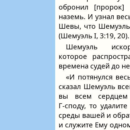
обронил [пророк] 
наземь. И узнал вес
Шевы, что Шемуэль
(Шемуэль I, 3:19, 20).
Шемуэль искор
которое распростр
времена судей до не
«И потянулся вес
сказал Шемуэль все
вы всем сердцем
Г‑споду, то удалит
среды вашей и обрат
и служите Ему одном