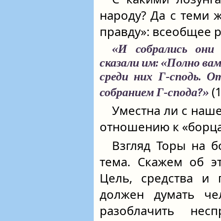
народу? Да с теми 
правду»: всеобщее р
«И собрались они
сказали им: «Полно вам
среди них Г‑сподь. О
(1
собранием Г‑спода?»
Уместна ли с наш
отношению к «борца
Взгляд Торы на б
тема. Скажем об э
Цель, средства и 
должен думать че
разоблачить несп