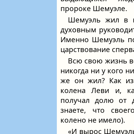
пророке Шемуэле.
Шемуэль жил в 
духовным руководит
Именно Шемуэль по
царствование сперва
Всю свою жизнь в
никогда ни у кого ни
же он жил? Как из
колена Леви и, к
получал долю от д
знаете, что своег
колено не имело).
«И вырос Шемуэль,