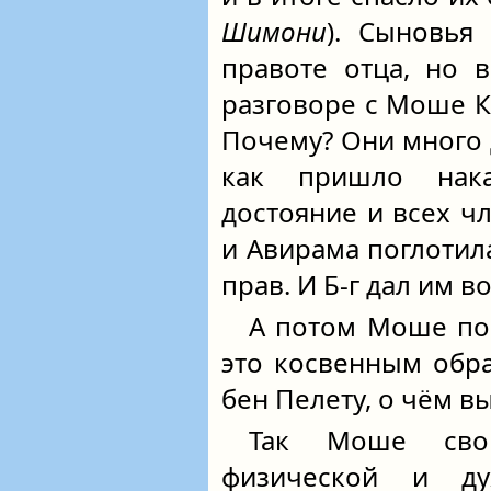
Шимони
). Сыновья
правоте отца, но в
разговоре с Моше Ко
Почему? Они много д
как пришло нак
достояние и всех чл
и Авирама поглотил
прав. И Б‑г дал им 
А потом Моше пош
это косвенным обр
бен Пелету, о чём вы
Так Моше сво
физической и ду