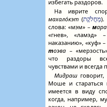
избегать раздоров.
На иврите спор
махало́кэт
(
)
מַחֲלֹקֶת
слова: «мэм» –
м
ара
«гнев», «ламэд»
наказанию», «куф» 
т
оэва
– «мерзость
что раздоры вс
чувствами и всегда 
Мидраш
говорит, 
Моше и стараться 
имеется в виду сп
когда, например, м
закон, не сходясь