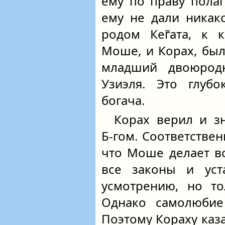
ему по праву пола
ему не дали никак
родом Кег̃ата, к 
Моше, и Корах, был
младший двоюрод
Узиэля. Это глубо
богача.
Корах верил и зн
Б‑гом. Соответствен
что Моше делает в
все законы и уст
усмотрению, но т
Однако самолюбие 
Поэтому Кораху каза