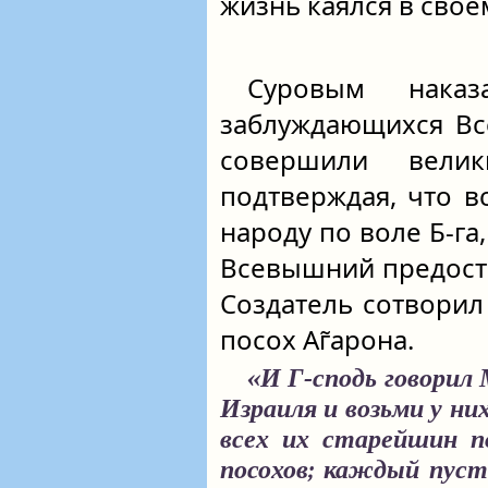
жизнь каялся в своё
Суровым нака
заблуждающихся Вс
совершили вели
подтверждая, что 
народу по воле Б‑га
Всевышний предоста
Создатель сотворил
посох Аг̃арона.
«И Г‑сподь говорил
Израиля и возьми у ни
всех их старейшин п
посохов; каждый пуст