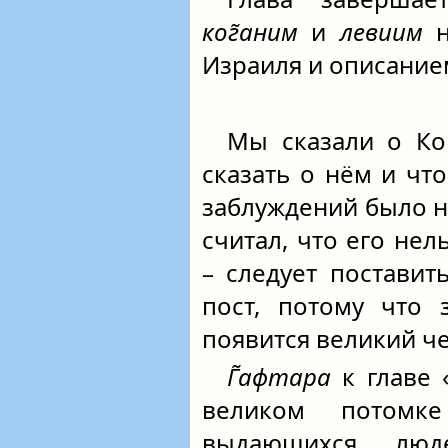
ког̃аним
и
левиим
н
Израиля и описанием
Мы сказали о Кор
сказать о нём и что
заблуждений было н
считал, что его нел
– следует постави
пост, потому что 
появится великий ч
Г̃афтара
к главе 
великом потом
выдающихся люд