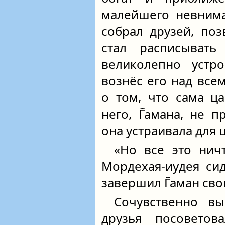
малейшего невнима
собрал друзей, по
стал расписывать
великолепно устр
вознёс его над все
о том, что сама ц
него, Г̃амана, не 
она устраивала для 
«Но все это нич
Мордехая-иудея си
завершил Г̃аман свою
Сочувственно вы
друзья посоветов