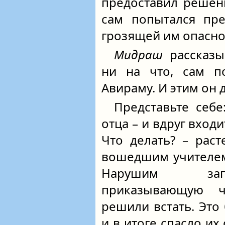
предоставил решен
сам попытался пре
грозящей им опасно
Мидраш
рассказы
ни на что, сам по
Авираму. И этим он 
Представьте себе
отца – и вдруг вход
Что делать? – раст
вошедшим учителем
Нарушим зап
приказывающую 
решили встать. Это
и в итоге спасло их 