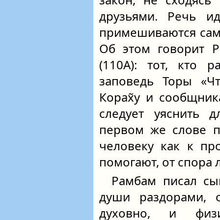
друзьями. Речь и
примешиваются сам
Об этом говорит Р
(110А): тот, кто 
заповедь Торы «Ч
Корах̃у и сообщник
следует уяснить д
первом же слове п
человеку как к пр
помогают, от спора 
Рамбам писал сы
души раздорами, 
духовно, и физ