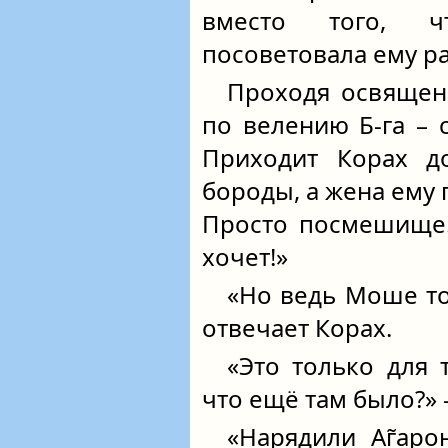
вместо того, ч
посоветовала ему р
Проходя освяще
по велению Б‑га – 
Приходит Корах д
бороды, а жена ему 
Просто посмешище!
хочет!»
«Но ведь Моше то
отвечает Корах.
«Это только для 
что ещё там было?» 
«Нарядили Аг̃аро