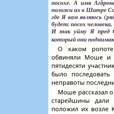
посохе. А имя Аг̃аро
положи их в Шатре Со
где Я вам являюсь (ря
будет: посох человека,
И так уйму Я пред 
который они поднима
О каком ропоте
обвиняли Моше и А
пятидесяти участни
было последовать 
неправоты последни
Моше рассказал о
старейшины дали 
положил их возле К