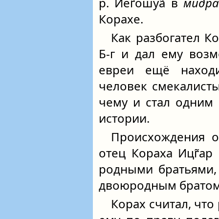
р. Йег̃ошуа̃ в
мидр
Корахе.
Как разбогател К
Б‑г и дал ему возм
евреи ещё наход
человек смекалисты
чему и стал одним
истории.
Происхождения о
отец Кораха Ицг̃а
родными братьями,
двоюродным братом
Корах считал, что 