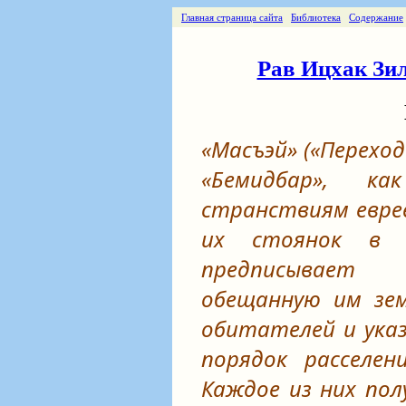
Главная страница сайта
Библиотека
Содержание
Рав Ицхак Зил
«Масъэй» («Переход
«Бемидбар», к
странствиям еврее
их стоянок в 
предписывает
обещанную им зе
обитателей и ука
порядок расселен
Каждое из них пол