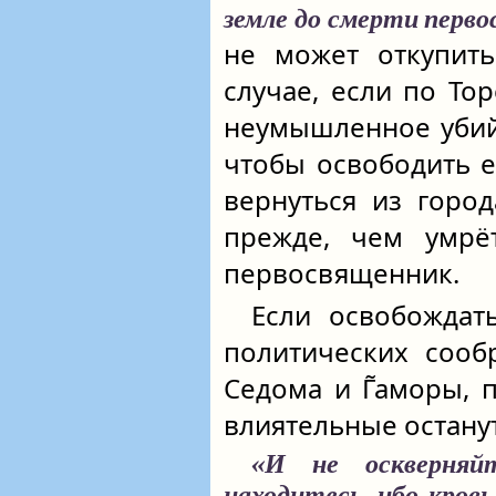
земле до смерти перв
не может откупить
случае, если по То
неумышленное убийс
чтобы освободить е
вернуться из горо
прежде, чем умрё
первосвященник.
Если освобождат
политических сооб
Седома и Г̃аморы, 
влиятельные остану
«И не оскверняй
находитесь, ибо кровь