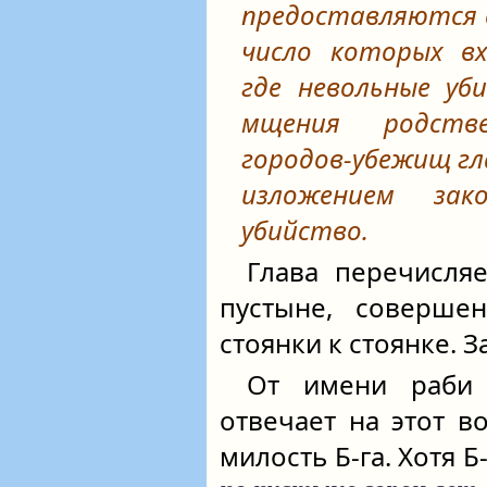
предоставляются 
число которых вх
где невольные уб
мщения родств
городов-убежищ г
изложением за
убийство.
Глава перечисля
пустыне, соверше
стоянки к стоянке. 
От имени раби 
отвечает на этот в
милость Б‑га. Хотя Б