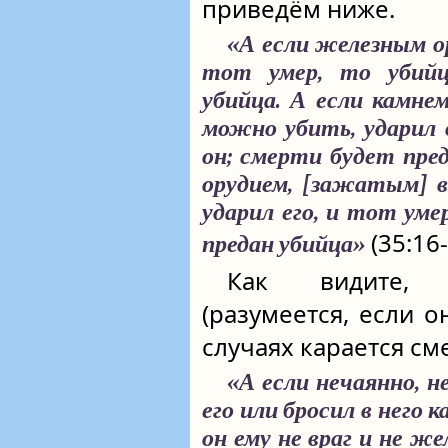
приведём ниже.
«А если железным ор
тот умер, то убийц
убийца. А если камне
можно убить, ударил 
он; смерти будет пре
орудием, [зажатым] в
ударил его, и тот уме
(35:16-
предан убийца»
Как видите, 
(разумеется, если о
случаях карается см
«А если нечаянно, 
его или бросил в него к
он ему не враг и не ж