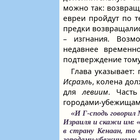
можно так: возвращ
евреи пройдут по т
предки возвращалис
– изгнания. Возм
недавнее временн
подтверждение тому
Глава указывает:
Исраэль
, колена до
для
левиим
. Часть
городами-убежищами
«И Г‑сподь говорил
Израиля и скажи им: 
в страну Кенаан, то 
городами-убежищами