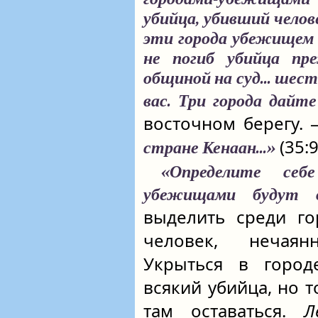
убийца, убивший чело
эти города убежищем 
не погиб убийца пр
общиной на суд... шес
вас. Три города дайт
восточном берегу. – 
(35:9
стране Кенаан...»
«Определите себе
убежищами будут в
выделить среди го
человек, нечая
Укрыться в город
всякий убийца, но т
там оставаться.
Л