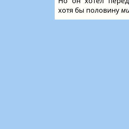
Но он хотел пере
хотя бы половину
м