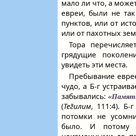
мало ли что, а може
евреи, были не та
пунктов, или от ист
или от пахотных земе
Тора перечисляе
грядущие поколен
увидеть эти места.
Пребывание еврее
чудо, а Б‑г устраива
забывались:
«Памятн
(
Тег̃илим
, 111:4). Б
потомки не усомни
было. И потому 