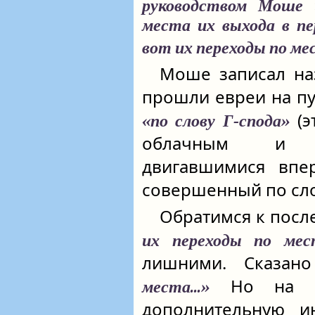
руководством Моше 
места их выхода в пе
вот их переходы по м
Моше записал наз
прошли евреи на пу
(э
«по слову Г‑спода»
облачным и о
двигавшимися впер
совершенный по сло
Обратимся к посл
их переходы по мес
лишними. Сказан
Но на са
места...»
дополнительную и