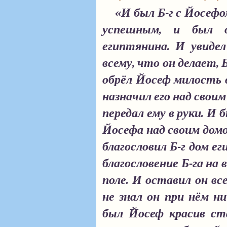
«И был Б-г с Йосефом
успешным, и был о
египтянина. И увидел
всему, что он делает, Б
обрёл Йосеф милость в
назначил его над своим 
передал ему в руки. И б
Йосефа над своим домом
благословил Б-г дом е
благословение Б-га на в
поле. И оставил он все
не знал он при нём ни
был Йосеф красив ст