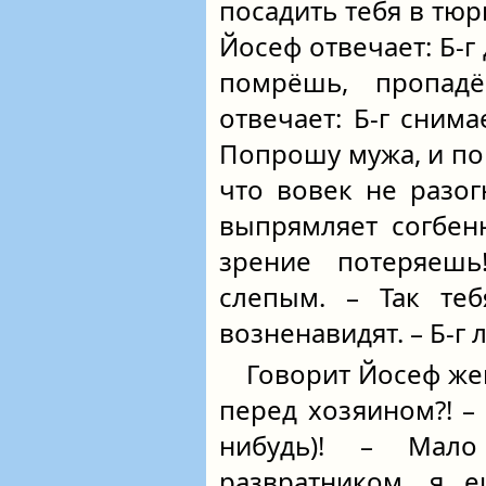
посадить тебя в тюр
Йосеф отвечает: Б-г 
помрёшь, пропа
отвечает: Б-г сним
Попрошу мужа, и по
что вовек не разог
выпрямляет согбен
зрение потеряешь
слепым. – Так теб
возненавидят. – Б-г
Говорит Йосеф же
перед хозяином?! – 
нибудь)! – Мал
развратником, я е