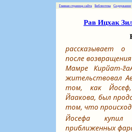
Главная страница сайта
Библиотека
Содержание
Рав Ицхак Зил
рассказывает о 
после возвращения 
Мамре Кирйат-г̃а
жительствовал Авр
том, как Йосеф
Йаакова, был прода
том, что происходи
Йосефа купил
приближенных фар