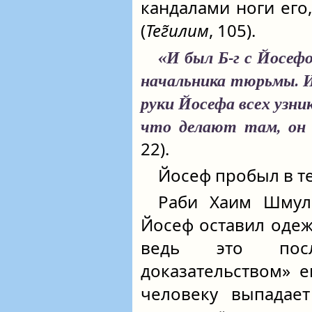
кандалами ноги его
(
Тег̃илим
, 105).
«И был Б-г с Йосефом
начальника тюрьмы. И
руки Йосефа всех узник
что делают там, он 
22).
Йосеф пробыл в те
Раби Хаим Шмул
Йосеф оставил одеж
ведь это посл
доказательством» е
человеку выпадает