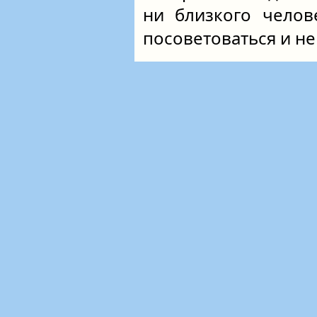
ни близкого челов
посоветоваться и не