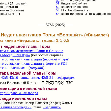
50
. Ки-таво́ (Когда придёшь)
айикра́
(И призвал)
51
. Ницави́м (Стои́те)
Цав (Прикажи)
52
. Вайэ́лэх (И пошёл)
Шемини́ (Восьмой)
53
. Г̃аази́ну (Внимайте)
азри́а̃ (Зачнёт)
54
. Везо́т г̃абераха́ (И вот благослове
⸺ 5786 (2025) ⸺
Недельная глава Торы «Берэши́т»
(«Вначале»)
из книги «Берэшит», главы 1:1-6:8
ст недельной главы Торы
ском с комментариями Раши и Сончино
д Мосад «Рав Кук»
(без комментариев)
те со знаками кантеляции (
таамэй микра
)
те со знаками кантеляции в формате PDF
те с огласовками (
менукад
)
фтара недельной главы Торы
42:5-43:10 - ашкеназим, 42:5-21 - сефарадим.
"כֹּה-אָמַר הָאֵל ה' "
азал Вс‑сильный Б‑г...»
ментарии к недельной главе
арии рава И. Зильбера
оведи недельной главы
и Раби Исраэль Меир Г̃аког̃ен (Хафец Хаим)
я книга заповедей»
, глава
«Берэшит»
.