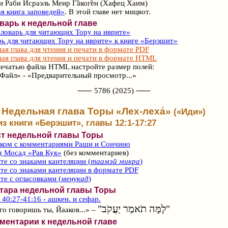
и Раби Исраэль Меир Г̃аког̃ен (Хафец Хаим)
я книга заповедей»
. В этой главе нет мицвот.
варь к недельной главе
ловарь для читающих Тору на иврите»
ь для читающих Тору на иврите» к книге «Берэшит»
ая глава для чтения и печати в формате PDF
ая глава для чтения и печати в формате HTML
ечатью файла HTML настройте размер полей:
Файл» - «Предварительный просмотр...»
⸺ 5786 (2025) ⸺
Недельная глава Торы «Лех-леха́»
(«Иди»)
из книги «Берэшит», главы 12:1-17:27
ст недельной главы Торы
ском с комментариями Раши и Сончино
д Мосад «Рав Кук»
(без комментариев)
те со знаками кантеляции (
таамэй микра
)
те со знаками кантеляции в формате PDF
те с огласовками (
менукад
)
фтара недельной главы Торы
40:27-41:16 - ашкен. и сефар.
"לָמָּה תֹאמַר יַעֲקֹב"
го говоришь ты, Йааков...» –
ментарии к недельной главе