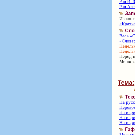
Рав И. 
Рав Ал
Зап
Из книг
«Кратка
Сло
Весь «С
«Словар
Недельн
Недельн
Перед п
Меню «
Тема:
Тек
На рус
Перево
На иври
На иври
На иври
Г̃а
Мелахим