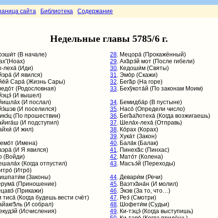
раница сайта
Библиотека
Содержание
Недельные главы 5785/6 г.
рэши́т
(В начале)
28
. Мецора́ (Прокажённый)
́ах̃ (Ноах)
29
. Ах̃арэ́й мот (После гибели)
х-леха́ (Иди)
30
. Кедоши́м (Святы)
йэра́ (И явился)
31
. Эмо́р (Скажи)
йе́й Сара́ (Жизнь Сары)
32
. Бег̃а́р (На горе)
ледо́т (Родословная)
33
. Бех̃укота́й (По законам Моим)
йэцэ́ (И вышел)
йишла́х (И послал)
34
.
Бемидба́р
(В пустыне)
йэ́шэв (И поселился)
35
. Насо́ (Определи число)
Микэ́ц (По прошествии)
36
. Бег̃аа̃лотеха́ (Когда возжигаешь)
айига́ш (И подступил)
37
. Шела́х-леха́ (Отправь)
айхи́ (И жил)
38
. Ко́рах (Корах)
39
. Хука́т (Закон)
емо́т
(Имена)
40
. Бала́к (Балак)
аэра́ (И Я явился)
41
. Пинех̃а́с (Пинхас)
о (Войди)
42
. Мато́т (Колена)
Бешала́х (Когда отпустил)
43
. Масъэ́й (Переходы)
итро́ (Итро́)
Мишпати́м (Законы)
44
.
Девари́м
(Речи)
Терума́ (Приношение)
45
. Ваэтх̃ана́н (И молил)
ецавэ́ (Прикажи)
46
. Э́кэв (За то, что…)
и тиса́ (Когда будешь вести счёт)
47
. Реэ́ (Смотри)
айакг̃э́ль (И собрал)
48
. Шофети́м (Судьи)
Пекудэ́й (Исчисления)
49
. Ки-тэцэ́ (Когда выступишь)