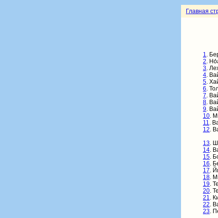
Главная ст
1
.
Бе
2
. Но
3
. Ле
4
. Ва
5
. Ха
6
. То
7
. Ва
8
. Ва
9
. Ва
10
. 
11
. В
12
. В
13
.
Ш
14
. В
15
. Б
16
. 
17
. Й
18
. 
19
. 
20
. Т
21
. К
22
. В
23
. 