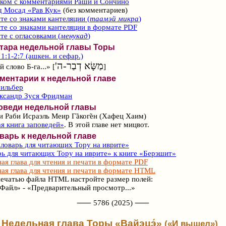
ском с комментариями Раши и Сончино
д Мосад «Рав Кук»
(без комментариев)
те со знаками кантеляции (
таамэй микра
)
те со знаками кантеляции в формате PDF
те с огласовками (
менукад
)
фтара недельной главы Торы
1:1-2:7 (ашкен. и сефар.)
מַשָּׂא דְבַר-ה'
 слово Б-га...» [
]
ментарии к недельной главе
Зильбер
ександр Зуся Фридман
оведи недельной главы
и Раби Исраэль Меир Г̃аког̃ен (Хафец Хаим)
я книга заповедей»
. В этой главе нет мицвот.
варь к недельной главе
ловарь для читающих Тору на иврите»
ь для читающих Тору на иврите» к книге «Берэшит»
ая глава для чтения и печати в формате PDF
ая глава для чтения и печати в формате HTML
ечатью файла HTML настройте размер полей:
Файл» - «Предварительный просмотр...»
⸺ 5786 (2025) ⸺
Недельная глава Торы «Вайэцэ́»
(«И вышел»)