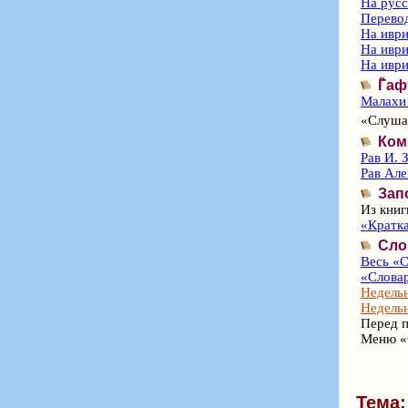
На рус
Перево
На иври
На иври
На иври
Г̃а
Малахи 
«Слушай
Ком
Рав И. 
Рав Ал
Зап
Из книг
«Кратка
Сло
Весь «С
«Словар
Недельн
Недельн
Перед п
Меню «
Тема: