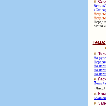
Сло
Весь «С
«Словар
Недельн
Недельн
Перед п
Меню «
Тема:
Тек
На рус
Перево
На иври
На иври
На иври
Г̃а
Йешайа 
«Ликуй 
Ком
Коммент
Зап