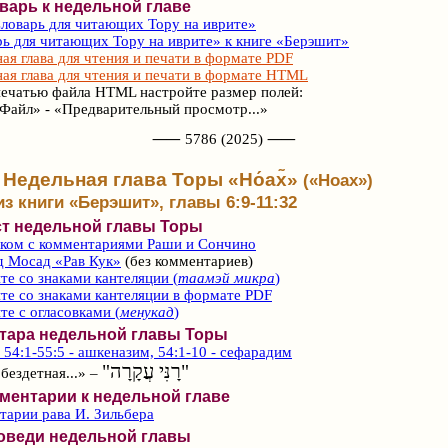
варь к недельной главе
ловарь для читающих Тору на иврите»
ь для читающих Тору на иврите» к книге «Берэшит»
ая глава для чтения и печати в формате PDF
ая глава для чтения и печати в формате HTML
ечатью файла HTML настройте размер полей:
Файл» - «Предварительный просмотр...»
⸺ 5786 (2025) ⸺
Недельная глава Торы «Но́ах̃»
(«Ноах»)
из книги «Берэшит», главы 6:9-11:32
ст недельной главы Торы
ском с комментариями Раши и Сончино
д Мосад «Рав Кук»
(без комментариев)
те со знаками кантеляции (
таамэй микра
)
те со знаками кантеляции в формате PDF
те с огласовками (
менукад
)
фтара недельной главы Торы
54:1-55:5 - ашкеназим, 54:1-10 - сефарадим
"רָנִּי עֲקָרָה"
бездетная...» –
ментарии к недельной главе
арии рава И. Зильбера
оведи недельной главы