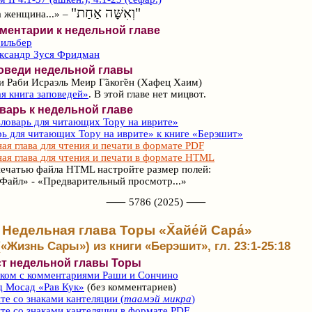
"וְאִשָּׁה אַחַת"
 женщина...» –
ментарии к недельной главе
Зильбер
ександр Зуся Фридман
оведи недельной главы
и Раби Исраэль Меир Г̃аког̃ен (Хафец Хаим)
я книга заповедей»
. В этой главе нет мицвот.
варь к недельной главе
ловарь для читающих Тору на иврите»
ь для читающих Тору на иврите» к книге «Берэшит»
ая глава для чтения и печати в формате PDF
ая глава для чтения и печати в формате HTML
ечатью файла HTML настройте размер полей:
Файл» - «Предварительный просмотр...»
⸺ 5786 (2025) ⸺
Недельная глава Торы «Х̃айе́й Сара́»
(«Жизнь Сары») из книги «Берэшит», гл. 23:1-25:18
ст недельной главы Торы
ском с комментариями Раши и Сончино
д Мосад «Рав Кук»
(без комментариев)
те со знаками кантеляции (
таамэй микра
)
те со знаками кантеляции в формате PDF