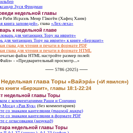
Зильбер
ександр Зуся Фридман
оведи недельной главы
и Раби Исраэль Меир Г̃аког̃ен (Хафец Хаим)
я книга заповедей»
, глава
«Лех-леха»
варь к недельной главе
ловарь для читающих Тору на иврите»
ь для читающих Тору на иврите» к книге «Берэшит»
ая глава для чтения и печати в формате PDF
ая глава для чтения и печати в формате HTML
ечатью файла HTML настройте размер полей:
Файл» - «Предварительный просмотр...»
⸺ 5786 (2025) ⸺
Недельная глава Торы «Вайэра́»
(«И явился»)
из книги «Берэшит», главы 18:1-22:24
ст недельной главы Торы
ском с комментариями Раши и Сончино
д Мосад «Рав Кук»
(без комментариев)
те со знаками кантеляции (
таамэй микра
)
те со знаками кантеляции в формате PDF
те с огласовками (
менукад
)
фтара недельной главы Торы
 II 4:1-37 (ашкен.), 4:1-23 (сефар.)