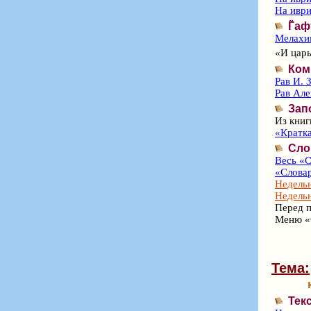
На иври
Г̃а
Мелахим
«И царь
Ком
Рав И. 
Рав Ал
Зап
Из книг
«Кратка
Сло
Весь «С
«Словар
Недельн
Недельн
Перед п
Меню «
Тема:
Тек