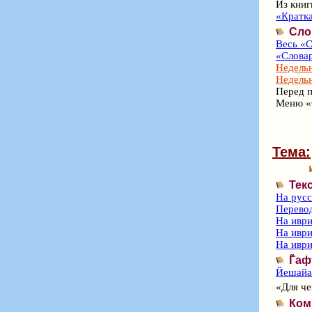
Из книг
«Кратка
Сло
Весь «С
«Словар
Недельн
Недельн
Перед п
Меню «
Тема:
Тек
На рус
Перево
На иври
На иври
На иври
Г̃а
Йешайа 
«Для че
Ком