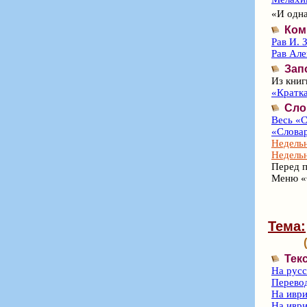
«И одна
Ком
Рав И. 
Рав Ал
Зап
Из книг
«Кратка
Сло
Весь «С
«Словар
Недельн
Недельн
Перед п
Меню «
Тема:
Тек
На рус
Перево
На иври
На иври