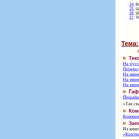
24
.
В
25
. 
26
. 
27
. Т
Тема:
Тек
На рус
Перево
На иври
На иври
На иври
Г̃а
Йешайа 
«Так ск
Ком
Коммент
Зап
Из книг
«Кратка