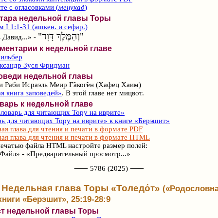
те с огласовками (
менукад
)
фтара недельной главы Торы
 I 1:1-31 (ашкен. и сефар.)
"וְהַמֶּלֶךְ דָּוִד"
 Давид...» -
ментарии к недельной главе
Зильбер
ександр Зуся Фридман
оведи недельной главы
и Раби Исраэль Меир Г̃аког̃ен (Хафец Хаим)
я книга заповедей»
. В этой главе нет мицвот.
варь к недельной главе
ловарь для читающих Тору на иврите»
ь для читающих Тору на иврите» к книге «Берэшит»
ая глава для чтения и печати в формате PDF
ая глава для чтения и печати в формате HTML
ечатью файла HTML настройте размер полей:
Файл» - «Предварительный просмотр...»
⸺ 5786 (2025) ⸺
Недельная глава Торы «Толедо́т»
(«Родословна
книги «Берэшит», 25:19-28:9
ст недельной главы Торы